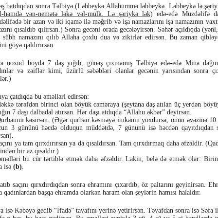
ş batdıqdan sonra Təlbiyə
(Ləbbeykə Allahummə ləbbeykə. Ləbbeykə lə şəriy
l-həmdə vən-nemətə ləkə vəl-mulk. Lə şəriykə lək)
edə-edə Müzdəlifə da
əlifədə bir azan və iki iqamə ilə məğrib və işa namazlarını işa namazının vaxtı
zını qısaldıb qılırsan.) Sonra gecəni orada gecələyirsən. Səhər açıldıqda (yəni
 sübh namazını qılıb Allaha çoxlu dua və zikirlər edirsən. Bu zaman qibləy
rini göyə qaldırırsan.
a noxud boyda 7 daş yığıb, günəş çıxmamış Təlbiyə edə-edə Mina dağın
ınlar və zəiflər kimi, üzürlü səbəbləri olanlar gecənin yarısından sonra 
lər.)
ya çatdıqda bu əməlləri edirsən:
kkə tərəfdən birinci olan böyük cəməraya (şeytana daş atılan üç yerdən böy
ığın 7 daşı dalbadal atırsan. Hər daşı atdıqda “Allahu əkbər” deyirsən.
rbanını kəsirsən. (Əgər qurban kəsməyə imkanın yoxdursa, onun əvəzinə 10 
un 3 gününü həcdə olduqun müddətdə, 7 gününü isə həcdən qayıtdıqdan 
rsan).
çını ya tam qırxdırırsan ya da qısaldırsan. Tam qırxdırmaq daha əfzəldir. (Qad
findən bir az qısaldır.)
məlləri bu cür tərtiblə etmək daha əfzəldir. Lakin, belə də etmək olar: Biri
a isə
(b)
.
atıb saçını qırxdırdıqdan sonra ehramını çıxardıb, öz paltarını geyinirsən. E
a qadınlardan başqa ehramda olarkən haram olan şeylərin hamısı halaldır.
a isə Kəbəyə gedib “İfadə” tavafını yerinə yetirirsən. Təvafdan sonra isə Səfa 