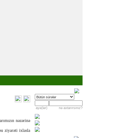
ayə(lər)
nə axtarırsınız?
arımızın nəzərinə
 ziyarəti ixlasla