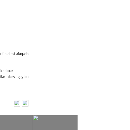
ilə cinsi əlaqədə
ək olmaz!
lər olarsa geyinə