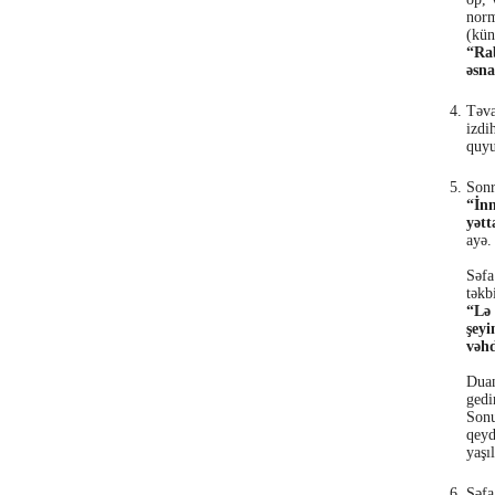
norm
(kün
“Ra
əsna
Təva
izdi
quyu
Sonr
“İnn
yətt
ayə.
Səfa
təkb
“Lə 
şeyi
vəh
Duan
gedi
Sonu
qeyd
yaşı
Səfa