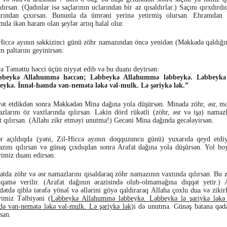
ldırsan. (Qadınlar isə saçlarının uclarından bir az qısaldırlar.) Saçını qırxdır
arından çıxırsan. Bununla da ümrəni yerinə yetirmiş olursan. Ehramdan 
mda ikən haram olan şeylər artıq halal olur.
Hiccə ayının səkkizinci günü zöhr namazından öncə yenidən (Məkkədə qaldığın
m paltarını geyinirsən.
a Təməttu həcci üçün niyyət edib və bu duanı deyirsən:
bbeykə Allahummə həccən; Ləbbeykə Allahummə ləbbeykə. Ləbbeykə l
eykə. İnnəl-həmdə vən-nemətə ləkə vəl-mulk. Lə şəriykə lək.”
ət etdikdən sonra Məkkədən Mina dağına yola düşürsən. Minada zöhr, əsr, mə
zlarını öz vaxtlarında qılırsan. Lakin dörd rükətli (zöhr, əsr və işa) namazla
t qılırsan. (Allahı zikr etməyi unutma!) Gecəni Mina dağında gecələyirsən.
r açıldıqda (yəni, Zil-Hiccə ayının doqquzuncu günü) yuxarıda qeyd etdi
zını qılırsan və günəş çıxdıqdan sonra Arafat dağına yola düşürsən. Yol b
yimiz duanı edirsən.
atda zöhr və əsr namazlarını qısaldaraq zöhr namazının vaxtında qılırsan. Bu 
iqamə verilir. (Arafat dağının ərazisində olub-olmamağına diqqət yetir.) 
ətdə qiblə tərəfə yönəl və əllərini göyə qaldıraraq Allaha çoxlu dua və zikir
yimiz Təlbiyəni
(Ləbbeykə Allahummə ləbbeykə. Ləbbeykə lə şəriykə ləkə 
ə vən-nemətə ləkə vəl-mulk. Lə şəriykə lək)
i də unutma. Günəş batana qədə
rsan.