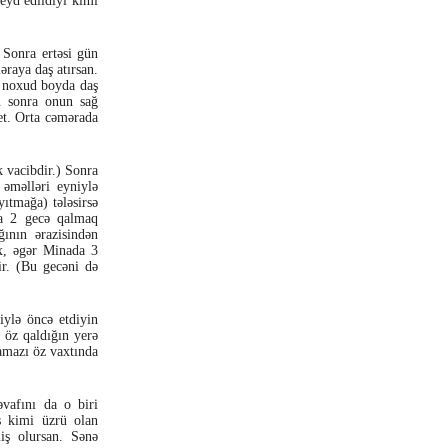
eyd edildiyi kimi
 Sonra ertəsi gün
əraya daş atırsan.
d noxud boyda daş
n sonra onun sağ
 et. Orta cəmərada
 vacibdir.) Sonra
 əməlləri eyniylə
ıtmağa) tələsirsə
da 2 gecə qalmaq
ının ərazisindən
x, əgər Minada 3
ir. (Bu gecəni də
iylə öncə etdiyin
 öz qaldığın yerə
amazı öz vaxtında
vafını da o biri
as kimi üzrü olan
iş olursan. Sənə