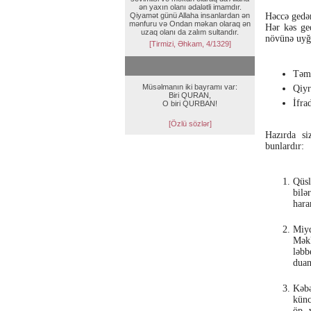
ən yaxın olanı ədalətli imamdır.
Qiyamət günü Allaha insanlardan ən
Həccə gedər
mənfuru və Ondan məkan olaraq ən
Hər kəs ge
uzaq olanı da zalım sultandır.
növünə uyğu
[Tirmizi, Əhkam, 4/1329]
Təmə
Müsəlmanın iki bayramı var:
Qiyr
Biri QURAN,
İfra
O biri QURBAN!
[Özlü sözlər]
Hazırda si
bunlardır:
Qüsl
bilə
hara
Miy
Mək
ləbb
duan
Kəbə
künc
öp, 