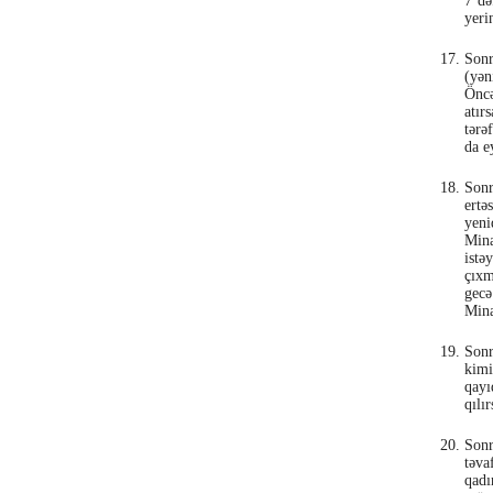
7 də
yeri
Sonr
(yən
Öncə
atır
tərə
da e
Sonr
ertə
yeni
Mina
istə
çıxm
gecə
Mina
Sonr
kimi
qayı
qılır
Sonr
təva
qadı