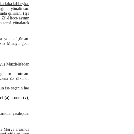
kə ləkə ləbbeykə.
ğına yönəlirsən.
nda qılırsan. (İşa
, Zil-Hiccə ayının
ə tərəf yönələrək
a yola düşürsən.
çıxıb Minaya gedə
üyü) Müzdəlifədən
gün oruc tutrsan.
sonra öz ölkəndə
ın isə saçının hər
nci
(a)
, sonra
(v)
,
hramdan çıxdıqdan
ilə Mərva arasında