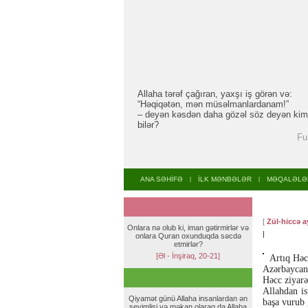
Allaha tərəf çağıran, yaxşı iş görən və:
“Həqiqətən, mən müsəlmanlardanam!”
– deyən kəsdən daha gözəl söz deyən kim
bilər?
Fu
ANA SƏHİFƏ
İLK MƏNBƏLƏR
MƏQALƏLƏ
|
|
[
Zül-hiccə a
Onlara nə olub ki, iman gətirmirlər və
|
onlara Quran oxunduqda səcdə
etmirlər?
[Əl - İnşiraq, 20-21]
Artıq Həcc
Azərbaycand
Həcc ziyarə
Allahdan is
Qiyamət günü Allaha insanlardan ən
başa vurub 
sevimlisi və məkan olaraq da Allaha