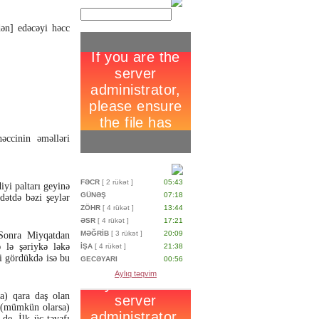
dən] edəcəyi həcc
əccinin əməlləri
FƏCR
[ 2 rükət ]
05:43
iyi paltarı geyinə
GÜNƏŞ
07:18
dətdə bəzi şeylər
ZÖHR
[ 4 rükət ]
13:44
ƏSR
[ 4 rükət ]
17:21
MƏĞRİB
[ 3 rükət ]
20:09
Sonra Miyqatdan
lə şəriykə ləkə
İŞA
[ 4 rükət ]
21:38
i gördükdə isə bu
GECƏYARI
00:56
Aylıq təqvim
a) qara daş olan
ı (mümkün olarsa)
de. İlk üç təvafı