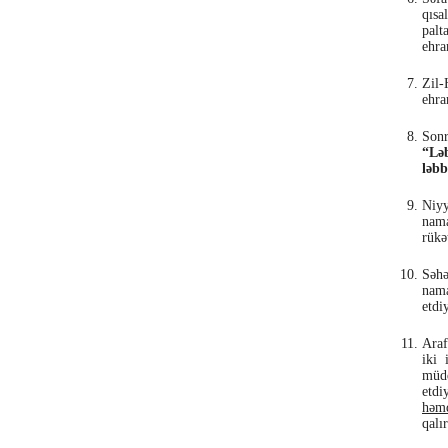
qısa
palt
ehra
Zil-
ehra
Sonr
“Lə
ləbb
Niyy
nama
rükə
Səhə
nama
etdi
Araf
iki 
müdd
etdi
həmd
qalı