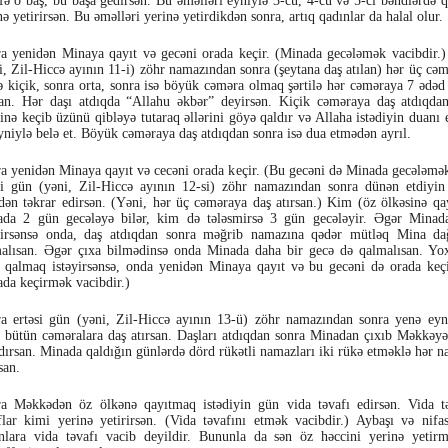
fə o baş, bu başa gedirsən. Bu əməlləri eyniylə 3-cü, 4-cü və 5-ci bəndlərdə q
nə yetirirsən. Bu əməlləri yerinə yetirdikdən sonra, artıq qadınlar da halal olur.
a yenidən Minaya qayıt və gecəni orada keçir. (Minada gecələmək vacibdir.)
i, Zil-Hiccə ayının 11-i) zöhr namazından sonra (şeytana daş atılan) hər üç cəm
 kiçik, sonra orta, sonra isə böyük cəməra olmaq şərtilə hər cəməraya 7 ədə
san. Hər daşı atdıqda “Allahu əkbər” deyirsən. Kiçik cəməraya daş atdıqda
finə keçib üzünü qibləyə tutaraq əllərini göyə qaldır və Allaha istədiyin duanı
yniylə belə et. Böyük cəməraya daş atdıqdan sonra isə dua etmədən ayrıl.
a yenidən Minaya qayıt və cecəni orada keçir. (Bu gecəni də Minada gecələmək
si gün (yəni, Zil-Hiccə ayının 12-si) zöhr namazından sonra dünən etdiyin
dən təkrar edirsən. (Yəni, hər üç cəməraya daş atırsan.) Kim (öz ölkəsinə qay
da 2 gün gecələyə bilər, kim də tələsmirsə 3 gün gecələyir. Əgər Mina
yirsənsə onda, daş atdıqdan sonra məğrib namazına qədər mütləq Mina dağ
alısan. Əgər çıxa bilmədinsə onda Minada daha bir gecə də qalmalısan. Yo
 qalmaq istəyirsənsə, onda yenidən Minaya qayıt və bu gecəni də orada keç
da keçirmək vacibdir.)
a ertəsi gün (yəni, Zil-Hiccə ayının 13-ü) zöhr namazından sonra yenə eyn
 bütün cəməralara daş atırsan. Daşları atdıqdan sonra Minadan çıxıb Məkkəyə
dırsan. Minada qaldığın günlərdə dörd rükətli namazları iki rükə etməklə hər n
san.
a Məkkədən öz ölkənə qayıtmaq istədiyin gün vida təvafı edirsən. Vida tə
flar kimi yerinə yetirirsən. (Vida təvafını etmək vacibdir.) Aybaşı və nif
nlara vida təvafı vacib deyildir. Bununla da sən öz həccini yerinə yetirm