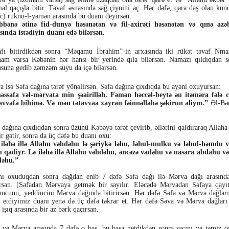
al qaçışla bitir. Təvaf əsnasında sağ çiynini aç. Hər dəfə, qara daş olan kün
c) ruknu-l-yəmən arasında bu duanı deyirsən:
bbənə ətinə fid-dunyə həsənətən və fil-axirəti həsənətən və qınə azə
sında istədiyin duanı edə bilərsən.
fı bitirdikdən sonra “Məqamu İbrahim”-in arxasında iki rükət təvaf Nmaz
ham varsa Kəbənin hər hansı bir yerində qıla bilərsən. Namazı qıldıqdan 
suna gedib zəmzəm suyu da içə bilərsən.
a isə Səfa dağına tərəf yönəlirsən. Səfa dağına çıxdıqda bu ayəni oxuyursan:
əssafa vəl-mərvata min şəairilləh. Fəmən həccəl-beytə əu itəməra fələ 
avvafa bihimə. Və mən tətavvaa xayran fəinnəllahə şəkirun aliym.”
Əl-Bəq
 dağına çıxdıqdan sonra üzünü Kəbəyə tərəf çevirib, əllərini qaldıraraq Allaha
ir gətir, sonra da üç dəfə bu duanı oxu:
iləhə illə Allahu vəhdəhu lə şəriykə ləhu, ləhul-mulku və ləhul-həmdu v
n qadiyr. Lə iləhə illə Allahu vəhdəhu, əncəzə vadəhu və nasara abdahu v
dəhu.”
ı oxuduqdan sonra dağdan enib 7 dəfə Səfa dağı ilə Mərva dağı arasınd
rsən. [Səfadan Mərvaya getmək bir sayılır. Eləcədə Mərvadan Səfaya qayıtm
ncunu, yeddincini Mərva dağında bitirirsən. Hər dəfə Səfa və Mərva dağlar
 etdiyimiz duanı yenə də üç dəfə təkrar et. Hər dəfə Səva və Mərva dağları 
l işıq arasında bir az bərk qaçırsan.
 və Mərva arasında 7 dəfə o baş, bu başa getdikdən sonra saçını ya təmiz qı