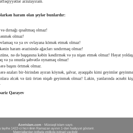
ffəqiyyətlər arzulayıram.
arkən haram olan şeylər bunlardır:
 və dırnağı qısaltmaq olmaz!
lənmək olmaz!
vlamaq və ya ov ovlayana kömək etmək olmaz!
ənin haram ərazisində ağacları sındırmaq olmaz!
zünə, nə də başqasına kəbin kəsdirmək və ya nişan etmək olmaz! Həyat yoldaşı 
q və ya onunla şəhvətlə oynamaq olmaz!
lərə başını örtmək olmaz.
lərə əzaları bir-birindən ayıran köynək, şalvar, ayaqqabı kimi geyimlər geyinm
nlara əlcək və üzü örtən niqab geyinmək olmaz! Lakin, yanlarında əcnəbi kişi
.
ariz Qarayev
Azerislam.com
- Müstəqil islam saytı.
 layihə 1422-ci hicri ilinin Ramazan ayının 1-dən fəaliyyət göstərir.
Materiallardan istifadə etdikdə istinad vacibdir.