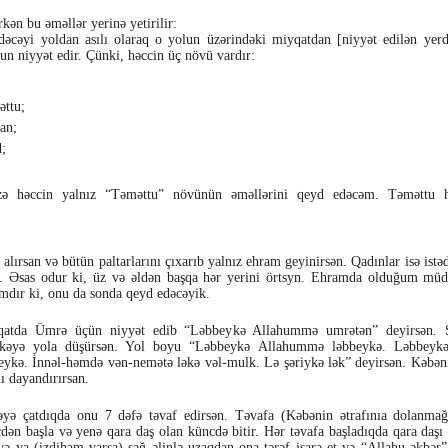
kən bu əməllər yerinə yetirilir:
dəcəyi yoldan asılı olaraq o yolun üzərindəki miyqatdan [niyyət edilən yer
n niyyət edir. Çünki, həccin üç növü vardır:
ttu;
an;
d;
zə həccin yalnız “Təməttu” növünün əməllərini qeyd edəcəm. Təməttu h
 alırsan və bütün paltarlarını çıxarıb yalnız ehram geyinirsən. Qadınlar isə istəd
r. Əsas odur ki, üz və əldən başqa hər yerini örtsyn. Ehramda olduğum müd
mdır ki, onu da sonda qeyd edəcəyik.
qatda Ümrə üçün niyyət edib “Ləbbeykə Allahummə umrətən” deyirsən. 
kəyə yola düşürsən. Yol boyu “Ləbbeykə Allahummə ləbbeykə. Ləbbeykə 
eykə. İnnəl-həmdə vən-nemətə ləkə vəl-mulk. Lə şəriykə lək” deyirsən. Kəbən
ı dayandırırsan.
yə çatdıqda onu 7 dəfə təvaf edirsən. Təvafa (Kəbənin ətrafınıa dolanmağ
dən başla və yenə qara daş olan küncdə bitir. Hər təvafa başladıqda qara daş
və ya (izdiham varsa) sağ əlinlə uzaqdan ona tərəf işarə et və “Allahu əkbər” 