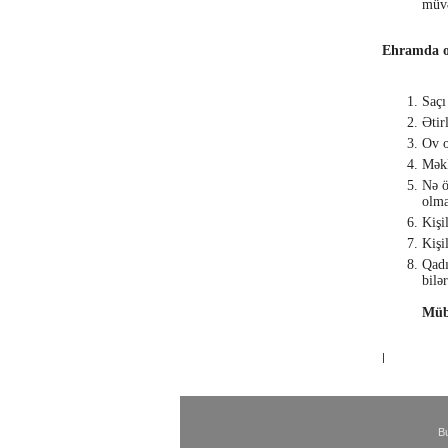
müvə
Ehramda ol
Saçı
Ətir
Ov o
Məkk
Nə ö
olma
Kişi
Kişi
Qadı
bilər
Müb
|
Bu