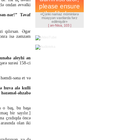
clə ondan əvvəlki
«Çünki namaz möminlərə
bən-nər!” Təvaf
müəyyən vaxtlarda fərz
edilmişdir»
[ ən-Nisa, 103 ]
i qılırsan. Əgər
sonra isə zəmzəm
cunəhə aleyhi ən
ərə surəsi 158-ci
 həmdi-səna et və
ə huva alə kulli
ə həzəməl-əhzabə
a o baş, bu başa
aq bir sayılır.]
ına çıxdıqda öncə
arasında olan iki
rxdırırsan, ya da