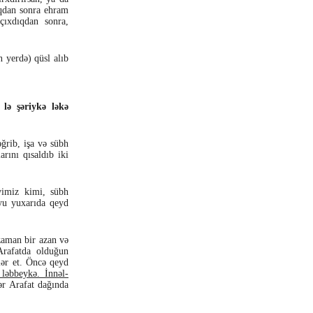
dıqdan sonra ehram
çıxdıqdan sonra,
 yerdə) qüsl alıb
ə şəriykə ləkə
ğrib, işa və sübh
rını qısaldıb iki
yimiz kimi, sübh
oyu yuxarıda qeyd
zaman bir azan və
Arafatda olduğun
lər et. Öncə qeyd
ləbbeykə. İnnəl-
r Arafat dağında