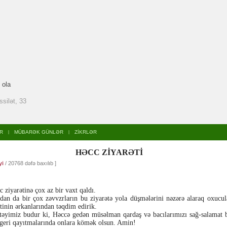
 ola
ssilət, 33
R
MÜBARƏK GÜNLƏR
ZİKRLƏR
|
|
HƏCC ZİYARƏTİ
yi
/ 20768 dəfə baxılıb ]
 ziyarətinə çox az bir vaxt qaldı.
an da bir çox zəvvzrların bu ziyarətə yola düşmələrini nəzərə alaraq oxucul
tinin ərkanlarından təqdim edirik.
təyimiz budur ki, Həccə gedən müsəlman qardaş və bacılarımızı sağ-salamat bu
geri qayıtmalarında onlara kömək olsun. Amin!