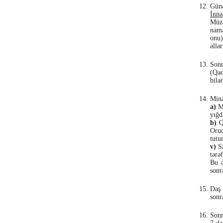
Günə
İnnə
Müzd
nama
onu)
əllə
Sonr
(Qad
bilər
Mina
a)
Mə
yığd
b)
Qu
Oruc
tutu
v)
Sa
tərə
Bu ə
sonr
Daş 
sonr
Sonr