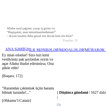
Allaha tərəf çağıran, yaxşı iş görən və:
“Həqiqətən, mən müsəlmanlardanam!”
– deyən kəsdən daha gözəl söz deyən kim ola bilər?
Fussilət, 33
ANA SƏHİFƏ
|
|
|
İLK MƏNBƏLƏR
MƏQALƏLƏR
MÜBARƏK
Ey iman edənlər! Sizə ruzi kimi
verdiyimiz pak şeylərdən yeyin və
əgər Allaha ibadət edirsinizsə, Ona
şükür edin!
[Bəqərə, 172]
"Haramdan çəkinmək üçün haramı
bilmək lazımdır!..."
[
Düşüncə gündəmi
/ 1627 dəfə 
|
[Əhkamu’l-Cənaiz]