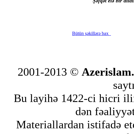
Şəfqət elə bir dildi
Bütün şəkillərə bax
2001-2013 ©
Azerislam
saytı
Bu layihə 1422-ci hicri i
dən fəaliyyət
Materiallardan istifadə et