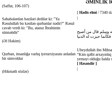
ƏMİNLİK 
(Saffat, 106-107)
[
Hədis elmi
/ 7340 də
|
Səhabələrdən bəziləri dedilər ki: "Ya
Rəsulullah bu kəsilən qurbanlar nədir?" Rəsul
cavab verdi ki: "Bu, atanız İbrahimin
يه وسلم قال من أصبح
sünnətidir"
أنما حيزت له الدنيا
(Əl Hakim)
Ubeydullah ibn Mihsan 
Qurban, insanlığa varlıq iyerarxiyasını anladan
“Kim qəlbi arxayınlıq
bir simvoldur
yeməyi olduğu halda s
[ Həsəndir ]
|
(Hikmətli sözlər)