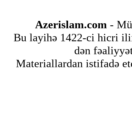
Azerislam.com
- Müs
Bu layihə 1422-ci hicri i
dən fəaliyyət
Materiallardan istifadə et