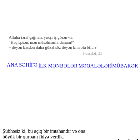
Allaha tərəf çağıran, yaxşı iş görən və:
“Həqiqətən, mən müsəlmanlardanam!”
– deyən kəsdən daha gözəl söz deyən kim ola bilər?
Fussilət, 33
ANA SƏHİFƏ
|
|
|
İLK MƏNBƏLƏR
MƏQALƏLƏR
MÜBARƏK
Şübhəsiz ki, bu açıq bir imtahandır və ona
böyük bir qurbanı fidyə verdik.