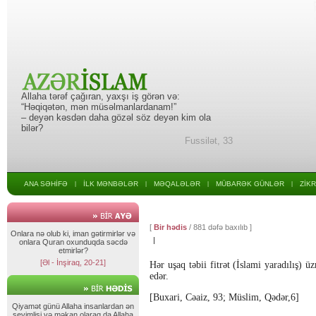
Allaha tərəf çağıran, yaxşı iş görən və:
“Həqiqətən, mən müsəlmanlardanam!”
– deyən kəsdən daha gözəl söz deyən kim ola
bilər?
Fussilət, 33
ANA SƏHİFƏ
İLK MƏNBƏLƏR
MƏQALƏLƏR
MÜBARƏK GÜNLƏR
ZİK
|
|
|
|
[
Bir hədis
/ 881 dəfə baxılıb ]
Onlara nə olub ki, iman gətirmirlər və
|
onlara Quran oxunduqda səcdə
etmirlər?
[Əl - İnşiraq, 20-21]
Hər uşaq təbii fitrət (İslami yaradılış) 
edər.
[Buxari, Cəaiz, 93; Müslim, Qədər,6]
Qiyamət günü Allaha insanlardan ən
sevimlisi və məkan olaraq da Allaha