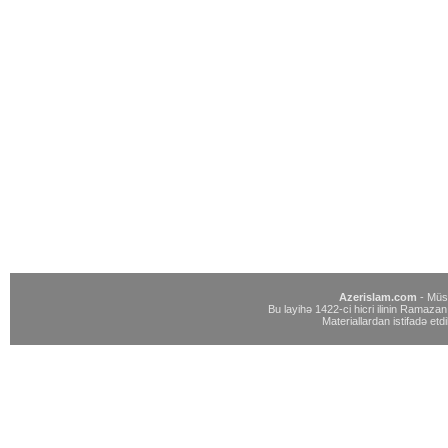
Azerislam.com
- Müst
Bu layihə 1422-ci hicri ilinin Ramazan 
Materiallardan istifadə etdi