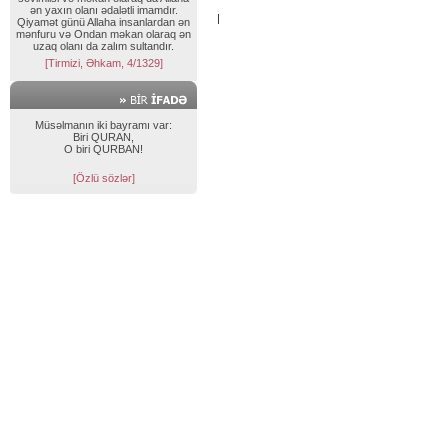
ən yaxın olanı ədalətli imamdır.
|
Qiyamət günü Allaha insanlardan ən
mənfuru və Ondan məkan olaraq ən
uzaq olanı da zalım sultandır.
[Tirmizi, Əhkam, 4/1329]
Müsəlmanın iki bayramı var:
Biri QURAN,
O biri QURBAN!
[Özlü sözlər]