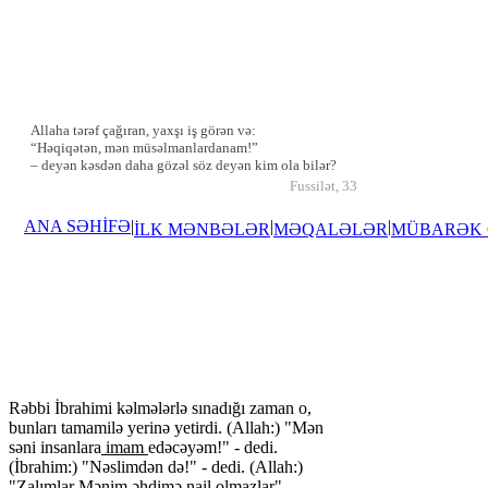
Allaha tərəf çağıran, yaxşı iş görən və:
“Həqiqətən, mən müsəlmanlardanam!”
– deyən kəsdən daha gözəl söz deyən kim ola bilər?
Fussilət, 33
ANA SƏHİFƏ
|
|
|
İLK MƏNBƏLƏR
MƏQALƏLƏR
MÜBARƏK
Rəbbi İbrahimi kəlmələrlə sınadığı zaman o,
bunları tamamilə yerinə yetirdi. (Allah:) "Mən
səni insanlara
imam
edəcəyəm!" - dedi.
(İbrahim:) "Nəslimdən də!" - dedi. (Allah:)
"
Zalımlar
Mənim əhdimə nail olmazlar" -