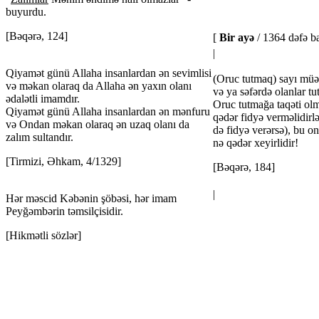
buyurdu.
[Bəqərə, 124]
[
Bir ayə
/ 1364 dəfə ba
|
Qiyamət günü Allaha insanlardan ən sevimlisi
(Oruc tutmaq) sayı müəy
və məkan olaraq da Allaha ən yaxın olanı
və ya səfərdə olanlar tu
ədalətli imamdır.
Oruc tutmağa taqəti ol
Qiyamət günü Allaha insanlardan ən mənfuru
qədər fidyə verməlidirl
və Ondan məkan olaraq ən uzaq olanı da
də fidyə verərsə), bu o
zalım sultandır.
nə qədər xeyirlidir!
[Tirmizi, Əhkam, 4/1329]
[Bəqərə, 184]
|
Hər məscid Kəbənin şöbəsi, hər imam
Peyğəmbərin təmsilçisidir.
[Hikmətli sözlər]