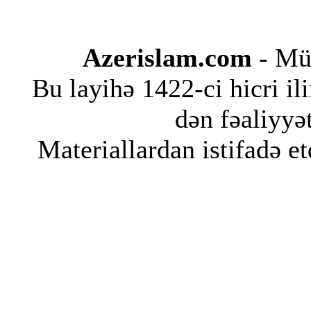
Azerislam.com
- Müs
Bu layihə 1422-ci hicri i
dən fəaliyyət
Materiallardan istifadə et