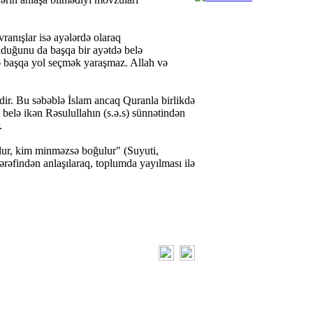
anışlar isə ayələrdə olaraq
lduğunu da başqa bir ayətdə belə
ə başqa yol seçmək yaraşmaz. Allah və
şdir. Bu səbəblə İslam ancaq Quranla birlikdə
belə ikən Rəsulullahın (s.ə.s) sünnətindən
.
lur, kim minməzsə boğulur" (Suyuti,
ərəfindən anlaşılaraq, toplumda yayılması ilə