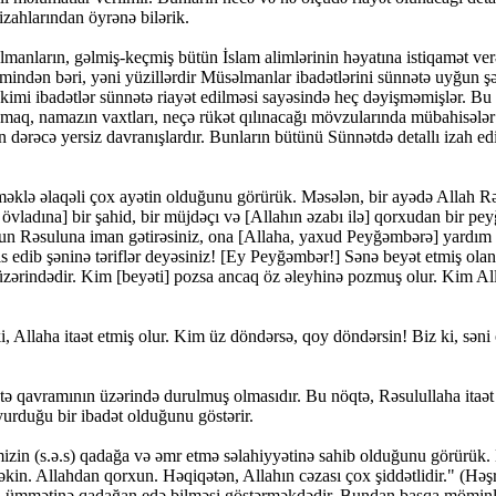
 izahlarından öyrənə bilərik.
anların, gəlmiş-keçmiş bütün İslam alimlərinin həyatına istiqamət verə
indən bəri, yəni yüzillərdir Müsəlmanlar ibadətlərini sünnətə uyğun şə
mi ibadətlər sünnətə riayət edilməsi sayəsində heç dəyişməmişlər. Bu s
lışmaq, namazın vaxtları, neçə rükət qılınacağı mövzularında mübahisəl
ərəcə yersiz davranışlardır. Bunların bütünü Sünnətdə detallı izah edi
əklə əlaqəli çox ayətin olduğunu görürük. Məsələn, bir ayədə Allah Rəs
ladına] bir şahid, bir müjdəçı və [Allahın əzabı ilə] qorxudan bir pe
nun Rəsuluna iman gətirəsiniz, ona [Allaha, yaxud Peyğəmbərə] yardım 
s edib şəninə təriflər deyəsiniz! [Ey Peyğəmbər!] Sənə beyət etmiş olan
i üzərindədir. Kim [beyəti] pozsa ancaq öz əleyhinə pozmuş olur. Kim All
, Allaha itaət etmiş olur. Kim üz döndərsə, qoy döndərsin! Biz ki, səni
tə qavramının üzərində durulmuş olmasıdır. Bu nöqtə, Rəsulullaha itaə
yurduğu bir ibadət olduğunu göstərir.
in (s.ə.s) qadağa və əmr etmə səlahiyyətinə sahib olduğunu görürük. M
əkin. Allahdan qorxun. Həqiqətən, Allahın cəzası çox şiddətlidir." (Həş
ri ümmətinə qadağan edə bilməsi göstərməkdədir. Bundan başqa möminlə