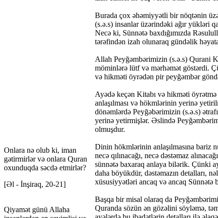
Burada çox əhəmiyyətli bir nöqtənin üz
(s.ə.s) insanlar üzərindəki ağır yüklər
Necə ki, Sünnətə baxdığımızda Rəsulullah
tərəfindən izah olunaraq gündəlik həya
Allah Peyğəmbərimizin (s.ə.s) Qurani Kə
möminlərə lütf və mərhəmət göstərdi. Çün
və hikməti öyrədən pir peyğəmbər göndərd
Ayədə keçən Kitabı və hikməti öyrətmə 
anlaşılması və hökmlərinin yerinə yetir
dönəmlərdə Peyğəbərimizin (s.ə.s) ətraf
yerinə yetirmişlər. Əslində Peyğəmbərimi
olmuşdur.
Dinin hökmlərinin anlaşılmasına bariz n
Onlara nə olub ki, iman
necə qılınacağı, necə dəstəmaz alınacağı
gətirmirlər və onlara Quran
sünnətə baxaraq anlaya bilərik. Çünki a
oxunduqda səcdə etmirlər?
daha böyükdür, dəstəmazın detalları, nə
xüsusiyyətləri ancaq və ancaq Sünnətə b
[Əl - İnşiraq, 20-21]
Başqa bir misal olaraq da Peyğəmbərimiz
Quranda sözün ən gözəlini söyləmə, təmi
Qiyamət günü Allaha
ayələrdə bu ibadətlərin detalları ilə əla