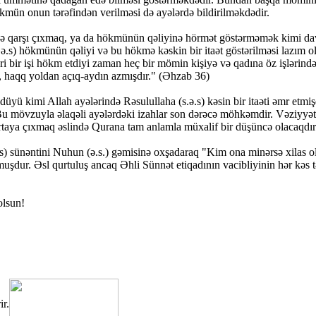
ökmün onun tərəfindən verilməsi də ayələrdə bildirilməkdədir.
 qarşı çıxmaq, ya da hökmünün qəliyinə hörmət göstərməmək kimi davr
ə.s) hökmünün qəliyi və bu hökmə kəskin bir itaət göstərilməsi lazım o
 bir işi hökm etdiyi zaman heç bir mömin kişiyə və qadına öz işlərind
, haqq yoldan açıq-aydın azmışdır." (Əhzab 36)
yü kimi Allah ayələrində Rəsulullaha (s.ə.s) kəsin bir itaəti əmr etmi
Bu mövzuyla əlaqəli ayələrdəki izahlar son dərəcə möhkəmdir. Vəziyyət 
rtaya çıxmaq əslində Qurana tam anlamla müxalif bir düşüncə olacaqdır
.s) sünəntini Nuhun (ə.s.) gəmisinə oxşadaraq "Kim ona minərsə xilas o
şdur. Əsl qurtuluş ancaq Əhli Sünnət etiqadının vacibliyinin hər kəs t
olsun!
ir.