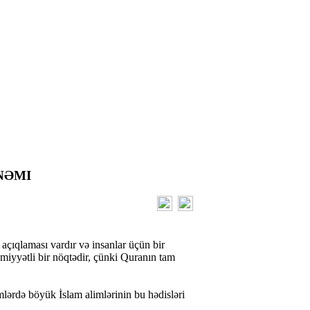
NƏMI
 açıqlaması vardır və insanlar üçün bir
əmiyyətli bir nöqtədir, çünki Quranın tam
mlərdə böyük İslam alimlərinin bu hədisləri