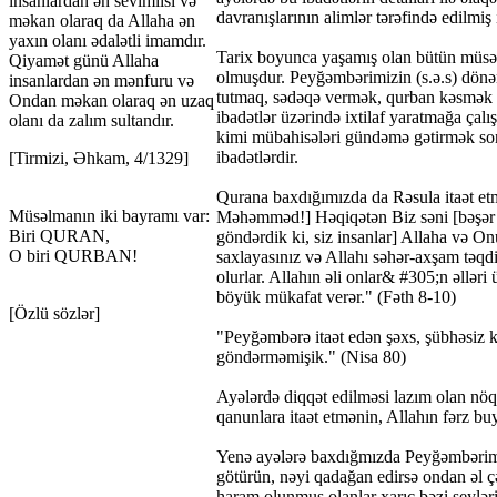
insanlardan ən sevimlisi və
davranışlarının alimlər tərəfində edilmiş
məkan olaraq da Allaha ən
yaxın olanı ədalətli imamdır.
Tarix boyunca yaşamış olan bütün müsəlm
Qiyamət günü Allaha
olmuşdur. Peyğəmbərimizin (s.ə.s) dönəm
insanlardan ən mənfuru və
tutmaq, sədəqə vermək, qurban kəsmək ki
Ondan məkan olaraq ən uzaq
ibadətlər üzərində ixtilaf yaratmağa ça
olanı da zalım sultandır.
kimi mübahisələri gündəmə gətirmək son d
ibadətlərdir.
[Tirmizi, Əhkam, 4/1329]
Qurana baxdığımızda da Rəsula itaət etm
Müsəlmanın iki bayramı var:
Məhəmməd!] Həqiqətən Biz səni [bəşər öv
Biri QURAN,
göndərdik ki, siz insanlar] Allaha və O
O biri QURBAN!
saxlayasınız və Allahı səhər-axşam təqdi
olurlar. Allahın əli onlar& #305;n əllər
böyük mükafat verər." (Fəth 8-10)
[Özlü sözlər]
"Peyğəmbərə itaət edən şəxs, şübhəsiz ki
göndərməmişik." (Nisa 80)
Ayələrdə diqqət edilməsi lazım olan nöq
qanunlara itaət etmənin, Allahın fərz bu
Yenə ayələrə baxdığmızda Peyğəmbərimiz
götürün, nəyi qadağan edirsə ondan əl ç
haram olunmuş olanlar xarıc bəzi şeylə