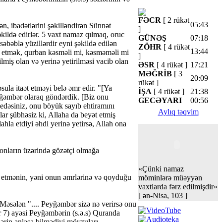
FƏCR
[ 2 rükət
05:43
n, ibadətlərini şəkilləndirən Sünnət
]
kildə edirlər. 5 vaxt namaz qılmaq, oruc
GÜNƏŞ
07:18
əbəblə yüzillərdir eyni şəkildə edilən
ZÖHR
[ 4 rükət
13:44
ər etmək, qurban kəsməli mi, kəsməməli mi
]
lmiş olan və yerinə yetirilməsi vacib olan
ƏSR
[ 4 rükət ]
17:21
MƏĞRİB
[ 3
20:09
rükət ]
ula itaət etməyi belə əmr edir. "[Ya
İŞA
[ 4 rükət ]
21:38
yğəmbər olaraq göndərdik. [Biz onu
GECƏYARI
00:56
edəsiniz, onu böyük sayıb ehtiramını
Aylıq təqvim
lar şübhəsiz ki, Allaha da beyət etmiş
ahla etdiyi əhdi yerinə yetirsə, Allah ona
 onların üzərində gözətçi olmağa
«Çünki namaz
t etmənin, yəni onun əmrlərinə və qoyduğu
möminlərə müəyyən
vaxtlarda fərz edilmişdir»
[ ən-Nisa, 103 ]
əsələn ".... Peyğəmbər sizə nə verirsə onu
r 7) ayəsi Peyğəmbərin (s.ə.s) Quranda
rin anlaşa bilmədiyi mövzuları