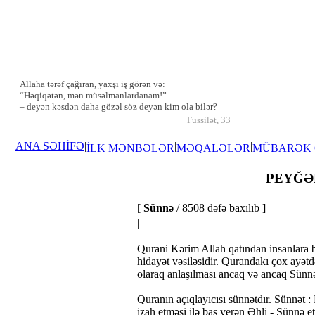
Allaha tərəf çağıran, yaxşı iş görən və:
“Həqiqətən, mən müsəlmanlardanam!”
– deyən kəsdən daha gözəl söz deyən kim ola bilər?
Fussilət, 33
ANA SƏHİFƏ
|
|
|
İLK MƏNBƏLƏR
MƏQALƏLƏR
MÜBARƏK
PEYĞƏM
[
Sünnə
/ 8508 dəfə baxılıb ]
|
Qurani Kərim Allah qatından insanlara bi
hidayət vəsiləsidir. Qurandakı çox ayətd
olaraq anlaşılması ancaq və ancaq Sünnət
Quranın açıqlayıcısı sünnətdır. Sünnət :
izah etməsi ilə baş verən Əhli - Sünnə et