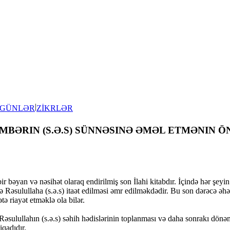
|
 GÜNLƏR
ZİKRLƏR
BƏRIN (S.Ə.S) SÜNNƏSINƏ ƏMƏL ETMƏNIN Ö
r bəyan və nəsihət olaraq endirilmiş son İlahi kitabdır. İçində hər şeyin
ə Rəsulullaha (s.ə.s) itaət edilməsi əmr edilməkdədir. Bu son dərəcə əh
ə riayət etməklə ola bilər.
 Rəsulullahın (s.ə.s) səhih hədislərinin toplanması və daha sonrakı dönə
iqadıdır.