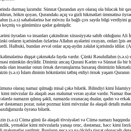
ərində durmaq lazımdır. Sünnət Qurandan ayrı olaraq ola biləcək bir q
i qaldıran, hökm qoyan, Qurandakı açıq və gizli hikmətləri ümmətinə öyr
ın (s.ə.s) səhabələrinə hər mövzu ilə bağlı çox sayda bilgi verdiyini g
ta keçmiş və günümüzə qədər gəlmişdir.
rimi öyrədən və insanları çəkindirən xüsusiyyətə sahib olduğunu Ali İ
ki onların içərisindən özlərinə Allahın ayələrini oxuyan, onları [pis əm
i. Halbuki, bundan əvvəl onlar açıq-aydın zəlalət içərisində idilər. (
kəlimələrinə diqqət çəkməkdə fayda vardır. Çünki Rəsulullahın (s.ə.s)
ilməsi mümkün deyildir. Dinimiz ancaq Qurani Kərim və Sünnət ilə bir b
ında olan insanlar onun örnək davranışlarına baxaraq dinimizin hikmətl
zin (s.ə.s) İslam dininin hökmlərini tətbiq etdiyi örnək yaşam Quranın a
ümunə olaraq namaz qılmağı misal çəkə bilərik. Bilindiyi kimi İslamiy
 kimi mövzular ilə əlaqəli əsas məlumat verən ayələr vardır. Namaz ibad
yələrdə namazın qılınış şəkli, namazda oxunacaq dualar, qadın və erkək
lər dəstəmazı pozar, nələr pozmaz kimi mövzular ilə əlaqəli detallı məl
axdığımızda öyrənə bilərik.
in (s.ə.s) Cümə günü ilə əlaqəli tövsiyələri və Cümə namazı haqqında 
zlik, yeməklər kimi mövzularla yanaşı oruc, dəstəmaz, həcc kimi fərzlə
qəli məlumatlar verilmir. Bunların necə və nə ölçüdə riayət olunacağı deta