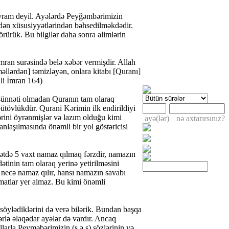
avram deyil. Ayələrdə Peyğəmbərimizin
ədən xüsusiyyətlərindən bəhsedilməkdədir.
örürük. Bu bilgilər daha sonra alimlərin
mran surəsində belə xəbər vermişdir. Allah
əllərdən] təmizləyən, onlara kitabı [Quranı]
Ali İmran 164)
 sünnəti olmadan Quranın tam olaraq
ütövlükdür. Qurani Kərimin ilk endirildiyi
ərini öyrənmişlər və lazım olduğu kimi
ayə(lər)
nə axtarırsınız?
nlaşılmasında önəmli bir yol göstəricisi
yətdə 5 vaxt namaz qılmaq fərzdir, namazın
ətinin tam olaraq yerinə yetirilməsini
 necə namaz qılır, hansı namazın savabı
umatlar yer almaz. Bu kimi önəmli
söylədiklərini də verə bilərik. Bundan başqa
rlə əlaqədar ayələr də vardır. Ancaq
llarla Peyməbərimizin (s.ə.s) sözlərinin və