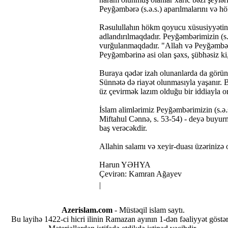
Peyğəmbərə (s.ə.s.) aparılmalarını və h
Rəsulullahın hökm qoyucu xüsusiyyətinə
adlandırılmaqdadır. Peyğəmbərimizin (s.
vurğulanmaqdadır. "Allah və Peyğəmbəri
Peyğəmbərinə asi olan şəxs, şübhəsiz ki
Buraya qədər izah olunanlarda da göründü
Sünnətə də riayət olunmasıyla yaşanır. 
üz çevirmək lazım olduğu bir iddiayla o
İslam alimlərimiz Peyğəmbərimizin (s.ə
Miftahul Cənnə, s. 53-54) - deyə buyurmu
baş verəcəkdir.
Allahin salamı və xeyir-duası üzərinizə 
Harun YƏHYA
Çevirən: Kamran Ağayev
|
Azerislam.com
- Müstəqil islam saytı.
Bu layihə 1422-ci hicri ilinin Ramazan ayının 1-dən fəaliyyət göstər