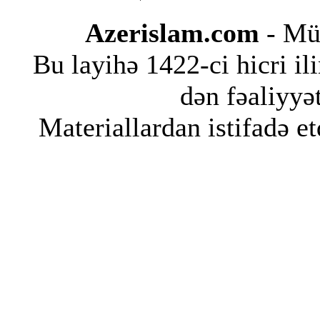
Azerislam.com
- Müs
Bu layihə 1422-ci hicri i
dən fəaliyyət
Materiallardan istifadə et