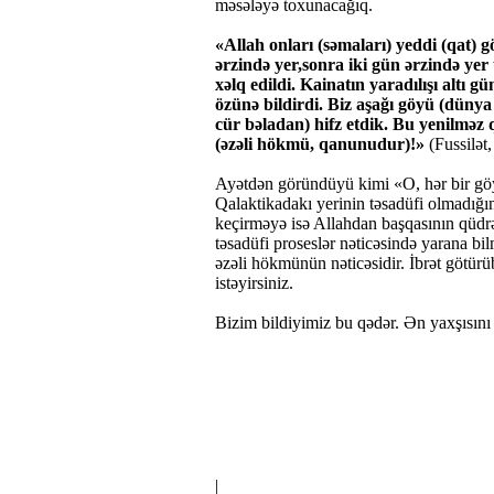
məsələyə toxunacağıq.
«Allah onları (səmaları) yeddi (qat) gö
ərzində yer,sonra iki gün ərzində yer
xəlq edildi. Kainatın yaradılışı altı g
özünə bildirdi. Biz aşağı göyü (dünya 
cür bəladan) hifz etdik. Bu yenilməz q
(əzəli hökmü, qanunudur)!»
(
Fussilət
Ayətdən göründüyü kimi «O, hər bir göy
Qalaktikadakı yerinin təsadüfi olmadığı
keçirməyə isə Allahdan başqasının qüdrət
təsadüfi proseslər nəticəsində yarana bi
əzəli hökmünün nəticəsidir. İbrət götü
istəyirsiniz.
Bizim bildiyimiz bu qədər. Ən yaxşısını
|