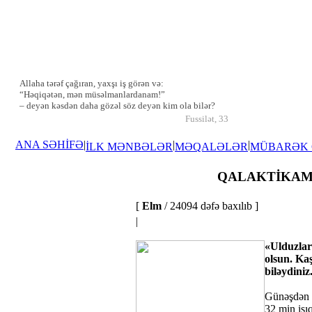
Allaha tərəf çağıran, yaxşı iş görən və:
“Həqiqətən, mən müsəlmanlardanam!”
– deyən kəsdən daha gözəl söz deyən kim ola bilər?
Fussilət, 33
ANA SƏHİFƏ
|
|
|
İLK MƏNBƏLƏR
MƏQALƏLƏR
MÜBARƏK
QALAKTİKAMI
[
Elm
/ 24094 dəfə baxılıb ]
|
«Ulduzlar
olsun. Ka
biləydiniz
Günəşdən 
32 min işı