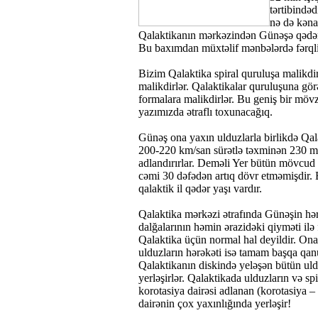
tərtibində
nə də kəna
Qalaktikanın mərkəzindən Günəşə qədər 
Bu baxımdan müxtəlif mənbələrdə fərql
Bizim Qalaktika spiral quruluşa malikdi
malikdirlər. Qalaktikalar quruluşuna gör
formalara malikdirlər. Bu geniş bir möv
yazımızda ətraflı toxunacağıq.
Günəş ona yaxın ulduzlarla birlikdə Qal
200-220 km/san sürətlə təxminən 230 mil
adlandırırlar. Deməli Yer bütün mövcud 
cəmi 30 dəfədən artıq dövr etməmişdir. 
qalaktik il qədər yaşı vardır.
Qalaktika mərkəzi ətrafında Günəşin hərək
dalğalarının həmin ərazidəki qiyməti ilə
Qalaktika üçün normal hal deyildir. Ona gö
ulduzların hərəkəti isə tamam başqa qa
Qalaktikanın diskində yeləşən bütün uld
yerləşirlər. Qalaktikada ulduzların və sp
korotasiya dairəsi adlanan (korotasiya –
dairənin çox yaxınlığında yerləşir!