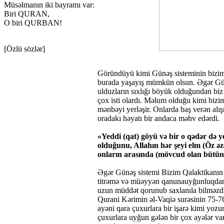
Müsəlmanın iki bayramı var:
Biri QURAN,
O biri QURBAN!
[Özlü sözlər]
Göründüyü kimi Günəş sisteminin bizim Q
burada yaşayış mümkün olsun. Əgər Günə
ulduzların sıxlığı böyük olduğundan bi
çox isti olardı. Məlum olduğu kimi bi
mənbəyi yerləşir. Onlarda baş verən alış
oradakı həyatı bir andaca məhv edərdi.
«Yeddi (qat) göyü və bir o qədər də y
olduğunu, Allahın hər şeyi elm (Öz əzəl
onların arasında (mövcud olan bütün 
Əgər Günəş sistemi Bizim Qalaktikanın k
titrəmə və müəyyən qanunauyğunluqdan k
uzun müddət qorunub saxlanıla bilməzdi.
Qurani Kərimin əl-Vaqiə surəsinin 75-76 
ayəni qara çuxurlara bir işarə kimi yoz
çuxurlara uyğun gələn bir çox ayələr var