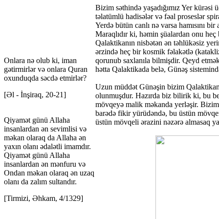
Bizim səthində yaşadığımız Yer kürəsi üç
təlatümlü hadisələr və fəal proseslər spi
Yerdə bütün canlı nə varsa hamısını bir
Maraqlıdır ki, həmin şüalardan onu heç 
Qalaktikanın nisbətən ən təhlükəsiz yer
ərzində heç bir kosmik fəlakətlə (katak
Onlara nə olub ki, iman
qorunub saxlanıla bilmişdir. Qeyd etmə
gətirmirlər və onlara Quran
hətta Qalaktikada belə, Günəş sistemində
oxunduqda səcdə etmirlər?
Uzun müddət Günəşin bizim Qalaktikanın 
[Əl - İnşiraq, 20-21]
olunmuşdur. Hazırda biz bilirik ki, bu 
mövqeyə malik məkanda yerləşir. Bizim
barədə fikir yürüdəndə, bu üstün mövqe
Qiyamət günü Allaha
üstün mövqeli ərazini nəzərə almasaq yanl
insanlardan ən sevimlisi və
məkan olaraq da Allaha ən
yaxın olanı ədalətli imamdır.
Qiyamət günü Allaha
insanlardan ən mənfuru və
Ondan məkan olaraq ən uzaq
olanı da zalım sultandır.
[Tirmizi, Əhkam, 4/1329]