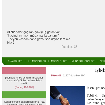
Allaha tərəf çağıran, yaxşı iş görən və:
“Həqiqətən, mən müsəlmanlardanam!”
– deyən kəsdən daha gözəl söz deyən kim ola
bilər?
Fussilət, 33
ANA SƏHİFƏ
İLK MƏNBƏLƏR
MƏQALƏLƏR
MÜBARƏK GÜNLƏR
ZİK
|
|
|
|
İŞİNİ
[
Müxtəlif
/ 11927 dəfə baxılıb ]
Şübhəsiz ki, bu açıq bir imtahandır
|
və ona böyük bir qurbanı fidyə
verdik.
(Saffat, 106-107)
İnsan işini h
Təbii ki… Un
gələn “nisyan
Səhabələrdən bəziləri dedilər ki: "Ya
Elə buna gör
Rəsulullah bu kəsilən qurbanlar