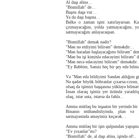
Al daşı əlinə…
“Bismillah” de…
Başını daşa vur…
Ya da daşı başına…
Bəlkə o zaman işini xatırlayarsan. K
çıxmayacağını, yolda yatmayacağını, y
satmayacağını anlayacaqsan.
“Bismillah” demək nədir?
“Mən nə etdiyimi bilirəm” deməkdir…
“Mən haradan başlayacağımı bilirəm” d
“Mən bu işi kiminlə edəcəyimi bilirəm”
“Mən necə edəcəyimi bilirəm” deməkdi
“Ey Rəbbim, Sənsiz heç bir şey edə bi
Və “Mən edə bildiyimi Səndən aldığım 
Nə qədər böyük böhranlar çıxarsa-cıxsın, 
olsaq da işimizi başqasına yükləyə bilmər
İnsan olaraq işimiz yer üzündə yaradılış
olaq, istər usta, istərsə də fəhlə...
Amma mütləq bu inşaatın bir yerində bir ş
Binanın mühəndisliyində, plan və pro
sərmayəsində əməyimiz keçərək…
Amma mütləq bir işin qulpundan yapışmaq
“Ev yıxanlar”mı?
“Bismillah” de, al daşı əlinə, işində ol!..