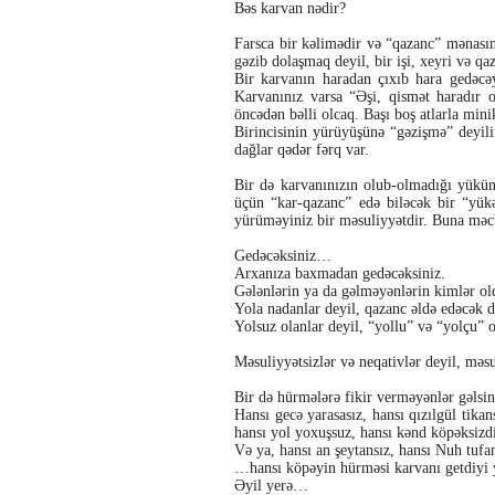
Bəs karvan nədir?
Farsca bir kəlimədir və “qazanc” mənasın
gəzib dolaşmaq deyil, bir işi, xeyri və qa
Bir karvanın haradan çıxıb hara gedəcə
Karvanınız varsa “Əşi, qismət haradır 
öncədən bəlli olcaq. Başı boş atlarla mini
Birincisinin yürüyüşünə “gəzişmə” deyili
dağlar qədər fərq var.
Bir də karvanınızın olub-olmadığı yükü
üçün “kar-qazanc” edə biləcək bir “yükə
yürüməyiniz bir məsuliyyətdir. Buna mə
Gedəcəksiniz…
Arxanıza baxmadan gedəcəksiniz.
Gələnlərin ya da gəlməyənlərin kimlər 
Yola nadanlar deyil, qazanc əldə edəcək də
Yolsuz olanlar deyil, “yollu” və “yolçu” o
Məsuliyyətsizlər və neqativlər deyil, məsul
Bir də hürmələrə fikir verməyənlər gəls
Hansı gecə yarasasız, hansı qızılgül tikan
hansı yol yoxuşsuz, hansı kənd köpəksizdi
Və ya, hansı an şeytansız, hansı Nuh tuf
…hansı köpəyin hürməsi karvanı getdiyi 
Əyil yerə…