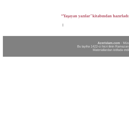
“Yaşayan yazılar"
kitabından hazırladı
|
Azerislam.com
- Müst
Bu layihə 1422-ci hicri ilinin Ramazan 
Materiallardan istifadə etdi