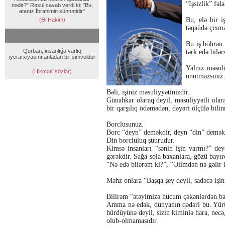
“İşsizlik” fə
nədir?" Rəsul cavab verdi ki: "Bu,
atanız İbrahimin sünnətidir"
Bu, elə bir i
(Əl Hakim)
təqaüdə çıx
Bu iş böhran 
Qurban, insanlığa varlıq
tərk edə bilər
iyerarxiyasını anladan bir simvoldur
Yalnız məsuli
(Hikmətli sözlər)
unutmazsını
Bəli, işiniz məsuliyyətinizdir.
Günahkar olaraq deyil, məsuliyyətli olar
bir qarşılıq ödəmədən, dəyəri ölçülə bil
Borclusunuz.
Borc “deyn” deməkdir, deyn “din” demək
Din borcluluq şüurudur.
Kimsə insanları “sənin işin varmı?” deyə
gərəkdir. Sağa-sola baxanlara, gözü bayır
“Nə edə bilərəm ki?”, “Əlimdən nə gəlir
Məhz onlara “Başqa şey deyil, sadəcə iş
Bilirəm “ətəyimizə hücum çəkənlərdən baş
Amma nə edək, dünyanın qədəri bu. Yürü
hürdüyünə deyil, sizin kiminlə hara, nec
olub-olmamasıdır.