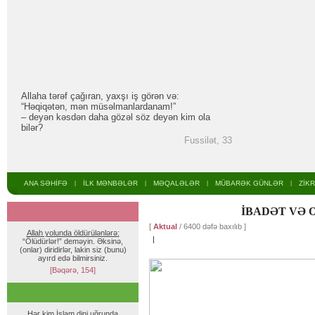
Allaha tərəf çağıran, yaxşı iş görən və:
“Həqiqətən, mən müsəlmanlardanam!”
– deyən kəsdən daha gözəl söz deyən kim ola
bilər?
Fussilət, 33
ANA SƏHİFƏ
İLK MƏNBƏLƏR
MƏQALƏLƏR
MÜBARƏK GÜNLƏR
ZİK
|
|
|
|
İBADƏT VƏ 
[
Aktual
/ 6400 dəfə baxılıb ]
Allah yolunda öldürülənlərə:
|
“Ölüdürlər!” deməyin. Əksinə,
(onlar) diridirlər, lakin siz (bunu)
ayırd edə bilmirsiniz.
[Bəqərə, 154]
Hər kim İslam dini uğrunda