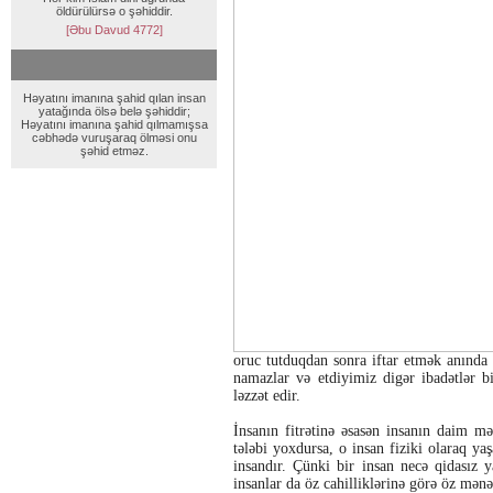
öldürülürsə o şəhiddir.
[Əbu Davud 4772]
Həyatını imanına şahid qılan insan
yatağında ölsə belə şəhiddir;
Həyatını imanına şahid qılmamışsa
cəbhədə vuruşaraq ölməsi onu
şəhid etməz.
oruc tutduqdan sonra iftar etmək anında 
namazlar və etdiyimiz digər ibadətlər 
ləzzət edir.
İnsanın fitrətinə əsasən insanın daim mə
tələbi yoxdursa, o insan fiziki olaraq y
insandır. Çünki bir insan necə qidasız
insanlar da öz cahilliklərinə görə öz mənə