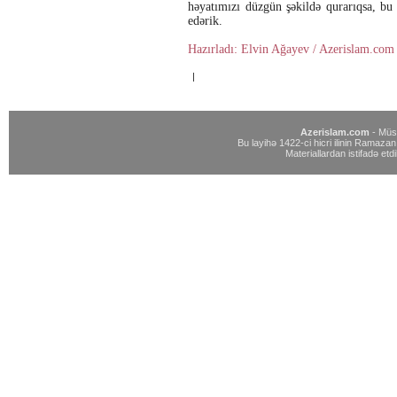
həyatımızı düzgün şəkildə qurarıqsa, bu 
edərik.
Hazırladı: Elvin Ağayev / Azerislam.com
|
Azerislam.com
- Müst
Bu layihə 1422-ci hicri ilinin Ramazan 
Materiallardan istifadə etdi