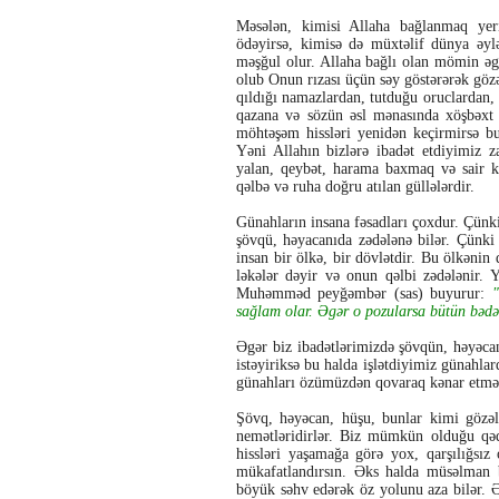
Məsələn, kimisi Allaha bağlanmaq yeri
ödəyirsə, kimisə də müxtəlif dünya əyl
məşğul olur. Allaha bağlı olan mömin əg
olub Onun rızası üçün səy göstərərək göz
qıldığı namazlardan, tutduğu oruclardan,
qazana və sözün əsl mənasında xöşbəxt 
möhtəşəm hissləri yenidən keçirmirsə bu
Yəni Allahın bizlərə ibadət etdiyimiz
yalan, qeybət, harama baxmaq və sair k
qəlbə və ruha doğru atılan güllələrdir.
Günahların insana fəsadları çoxdur. Çünk
şövqü, həyacanıda zədələnə bilər. Çünki
insan bir ölkə, bir dövlətdir. Bu ölkəni
ləkələr dəyir və onun qəlbi zədələnir. Y
Muhəmməd peyğəmbər (sas) buyurur:
"
sağlam olar. Əgər o pozularsa bütün bədə
Əgər biz ibadətlərimizdə şövqün, həyəca
istəyiriksə bu halda işlətdiyimiz günahl
günahları özümüzdən qovaraq kənar etməl
Şövq, həyəcan, hüşu, bunlar kimi gözəl 
nemətləridirlər. Biz mümkün olduğu qəd
hissləri yaşamağa görə yox, qarşılığsı
mükafatlandırsın. Əks halda müsəlman b
böyük səhv edərək öz yolunu aza bilər. 