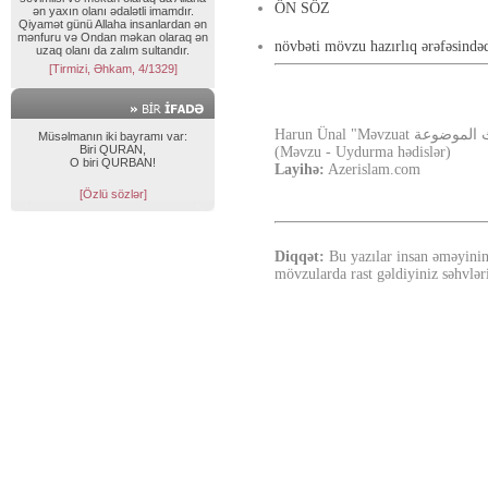
ÖN SÖZ
ən yaxın olanı ədalətli imamdır.
Qiyamət günü Allaha insanlardan ən
mənfuru və Ondan məkan olaraq ən
növbəti mövzu hazırlıq ərəfəsindəd
uzaq olanı da zalım sultandır.
[Tirmizi, Əhkam, 4/1329]
Harun Ünal "Məvzuat عة
Müsəlmanın iki bayramı var:
Biri QURAN,
(Məvzu - Uydurma hədislər)
O biri QURBAN!
Layihə:
Azerislam.com
[Özlü sözlər]
Diqqət:
Bu yazılar insan əməyinin
mövzularda rast gəldiyiniz səhvləri 