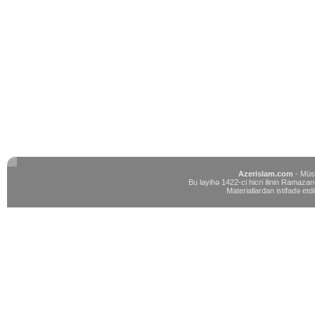
Azerislam.com
- Müst
Bu layihə 1422-ci hicri ilinin Ramazan 
Materiallardan istifadə etdi