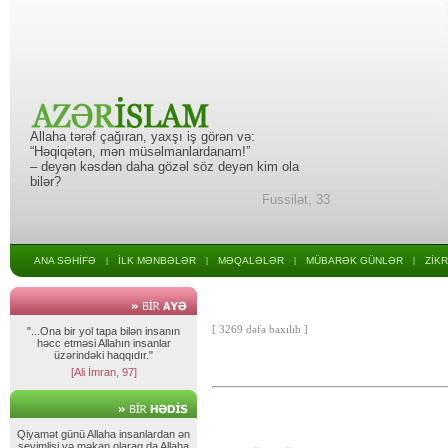
Allaha tərəf çağıran, yaxşı iş görən və:
“Həqiqətən, mən müsəlmanlardanam!”
– deyən kəsdən daha gözəl söz deyən kim ola
bilər?
Fussilət, 33
ANA SƏHİFƏ
İLK MƏNBƏLƏR
MƏQALƏLƏR
MÜBARƏK GÜNLƏR
ZİK
|
|
|
|
[ 3269 dəfə baxılıb ]
"...Ona bir yol tapa bilən insanın
həcc etməsi Allahın insanlar
üzərindəki haqqıdır."
[Ali İmran, 97]
Qiyamət günü Allaha insanlardan ən
sevimlisi və məkan olaraq da Allaha