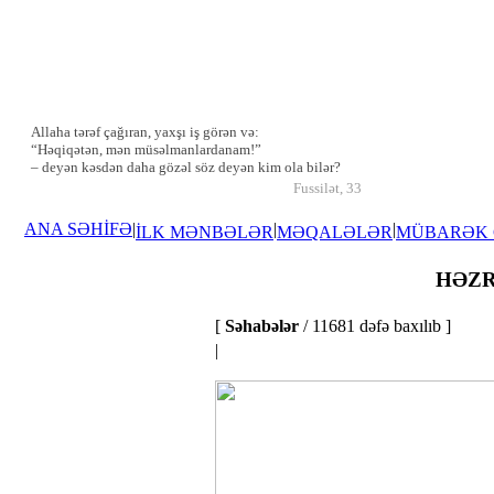
Allaha tərəf çağıran, yaxşı iş görən və:
“Həqiqətən, mən müsəlmanlardanam!”
– deyən kəsdən daha gözəl söz deyən kim ola bilər?
Fussilət, 33
ANA SƏHİFƏ
|
|
|
İLK MƏNBƏLƏR
MƏQALƏLƏR
MÜBARƏK
HƏZRƏ
[
Səhabələr
/ 11681 dəfə baxılıb ]
|