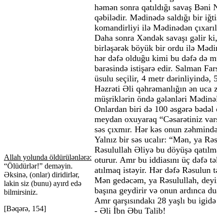
həmən sonra qatıldığı savaş Bəni N
qəbilədir. Mədinədə saldığı bir iğ
komandirliyi ilə Mədinədən çıxarıl
Daha sonra Xəndək savaşı gəlir ki
birləşərək böyük bir ordu ilə Mədin
hər dəfə olduğu kimi bu dəfə də m
barəsində istişarə edir. Salman Far
üsulu seçilir, 4 metr dərinliyində,
Həzrəti Əli qəhrəmanlığın ən uca z
müşriklərin öndə gələnləri Mədinə
Onlardan biri də 100 əsgərə bədə
meydan oxuyaraq “Cəsarətiniz vars
səs çıxmır. Hər kəs onun zəhmində
Yalnız bir səs ucalır: “Mən, ya Rəs
Rəsulullah Əliyə bu döyüşə qatılm
Allah yolunda öldürülənlərə:
oturur. Amr bu iddiasını üç dəfə tək
“Ölüdürlər!” deməyin.
atılmaq istəyir. Hər dəfə Rəsulun 
Əksinə, (onlar) diridirlər,
Mən gedəcəm, ya Rəsulullah, deyir
lakin siz (bunu) ayırd edə
başına geydirir və onun ardınca du
bilmirsiniz.
Amr qarşısındakı 28 yaşlı bu igidə
[Bəqərə, 154]
- Əli İbn Əbu Talib!