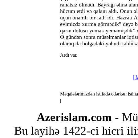
rahatsız olmadı. Bayrağı əlinə ala
hücum etdi və qalanı aldı. Onun əl
üçün önəmli bir fəth idi. Həzrəti 
evimizdə xurma görmədik” deyə bi
qarın dolusu yemək yeməmişdik” de
O gündən sonra müsəlmanlar iqtisa
olaraq da bölgədəki yəhudi təhlükəs
Ardı var.
[
M
Məqalələrimizdən istifadə edərkən istina
|
Azerislam.com
- Müs
Bu layihə 1422-ci hicri i