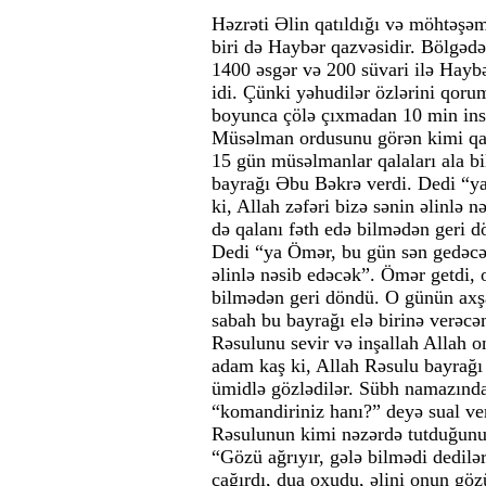
Həzrəti Əlin qatıldığı və möhtəşə
biri də Haybər qazvəsidir. Bölgədək
1400 əsgər və 200 süvari ilə Hayb
idi. Çünki yəhudilər özlərini qorum
boyunca çölə çıxmadan 10 min ins
Müsəlman ordusunu görən kimi qalal
15 gün müsəlmanlar qalaları ala b
bayrağı Əbu Bəkrə verdi. Dedi “ya
ki, Allah zəfəri bizə sənin əlinlə 
də qalanı fəth edə bilmədən geri 
Dedi “ya Ömər, bu gün sən gedəcəks
əlinlə nəsib edəcək”. Ömər getdi, o
bilmədən geri döndü. O günün axş
sabah bu bayrağı elə birinə verəcə
Rəsulunu sevir və inşallah Allah o
adam kaş ki, Allah Rəsulu bayrağı
ümidlə gözlədilər. Sübh namazınd
“komandiriniz hanı?” deyə sual ver
Rəsulunun kimi nəzərdə tutduğunu 
“Gözü ağrıyır, gələ bilmədi dedilə
çağırdı, dua oxudu, əlini onun gö