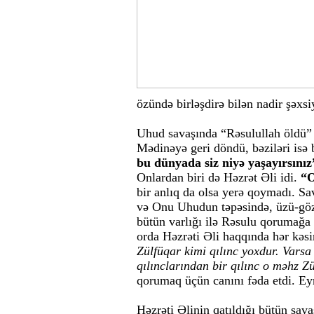
özündə birləşdirə bilən nadir şəxsi
Uhud savaşında “Rəsulullah öldü” x
Mədinəyə geri döndü, bəziləri isə 
bu dünyada siz niyə yaşayırsınız
Onlardan biri də Həzrət Əli idi.
“O
bir anlıq da olsa yerə qoymadı. Sav
və Onu Uhudun təpəsində, üzü-göz
bütün varlığı ilə Rəsulu qorumağa 
orda Həzrəti Əli haqqında hər kəsi
Zülfüqar kimi qılınc yoxdur. Varsa
qılınclarından bir qılınc o məhz Z
qorumaq üçün canını fəda etdi. Eyn
Həzrəti Əlinin qatıldığı bütün sav