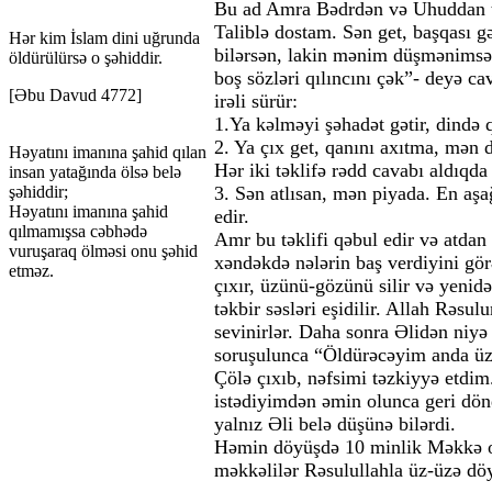
Bu ad Amra Bədrdən və Uhuddan ta
Taliblə dostam. Sən get, başqası g
Hər kim İslam dini uğrunda
bilərsən, lakin mənim düşmənimsə
öldürülürsə o şəhiddir.
boş sözləri qılıncını çək”- deyə ca
[Əbu Davud 4772]
irəli sürür:
1.Ya kəlməyi şəhadət gətir, dində 
2. Ya çıx get, qanını axıtma, mən 
Həyatını imanına şahid qılan
Hər iki təklifə rədd cavabı aldıqd
insan yatağında ölsə belə
şəhiddir;
3. Sən atlısan, mən piyada. En aşağ
Həyatını imanına şahid
edir.
qılmamışsa cəbhədə
Amr bu təklifi qəbul edir və atdan 
vuruşaraq ölməsi onu şəhid
xəndəkdə nələrin baş verdiyini gör
etməz.
çıxır, üzünü-gözünü silir və yenid
təkbir səsləri eşidilir. Allah Rəs
sevinirlər. Daha sonra Əlidən niyə
soruşulunca “Öldürəcəyim anda ü
Çölə çıxıb, nəfsimi təzkiyyə etdi
istədiyimdən əmin olunca geri dö
yalnız Əli belə düşünə bilərdi.
Həmin döyüşdə 10 minlik Məkkə o
məkkəlilər Rəsulullahla üz-üzə dö