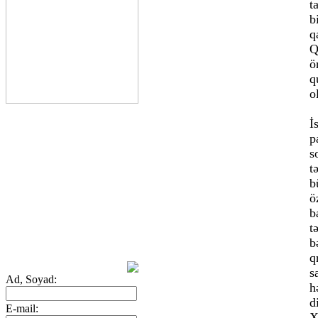
t
b
q
Q
ö
q
o
İ
p
s
t
b
ö
b
t
b
q
s
Ad, Soyad:
h
d
E-mail:
X