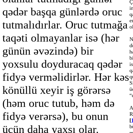
Ç
i
qədər başqa günlərdə oruc
q
e
tutmalıdırlar. Oruc tutmağa
o
taqəti olmayanlar isə (hər
N
d
günün əvəzində) bir
h
b
yoxsulu doyduracaq qədər
i
q
fidyə verməlidirlər. Hər kəs
q
S
könüllü xeyir iş görərsə
ü
“
(həm oruc tutub, həm də
A
fidyə verərsə), bu onun
R
[
üçün daha yaxşı olar.
b
m