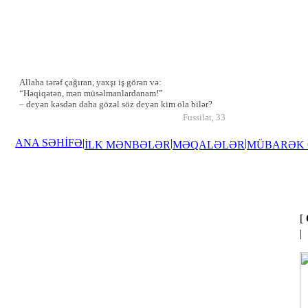
Allaha tərəf çağıran, yaxşı iş görən və:
“Həqiqətən, mən müsəlmanlardanam!”
– deyən kəsdən daha gözəl söz deyən kim ola bilər?
Fussilət, 33
ANA SƏHİFƏ
|
|
|
İLK MƏNBƏLƏR
MƏQALƏLƏR
MÜBARƏK
[
|