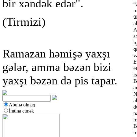
bir xəndək edər".
“
m
ü
(Tirmizi)
ə
A
s
i
q
Ramazan həmişə yaxşı
v
E
gələr, amma bəzən bizi
e
i
yaxşı bəzən də pis tapar.
B
a
N
ə
Abunə olmaq
d
İmtina etmək
p
m
B
m