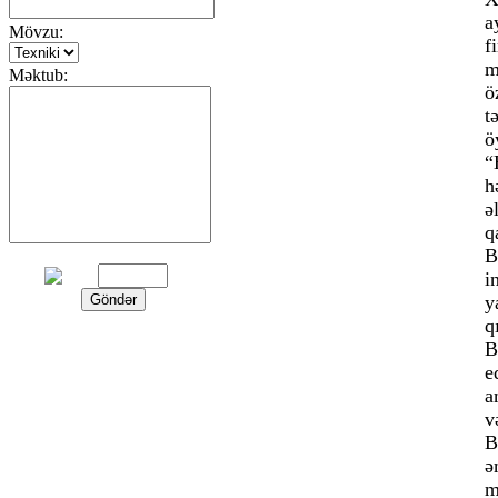
a
Mövzu:
f
m
Məktub:
ö
t
ö
“
h
ə
q
B
i
y
q
B
e
a
v
B
ə
m