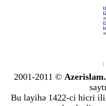
[
[
a
[
[
a
|
2001-2011 ©
Azerislam
saytı
Bu layihə 1422-ci hicri i