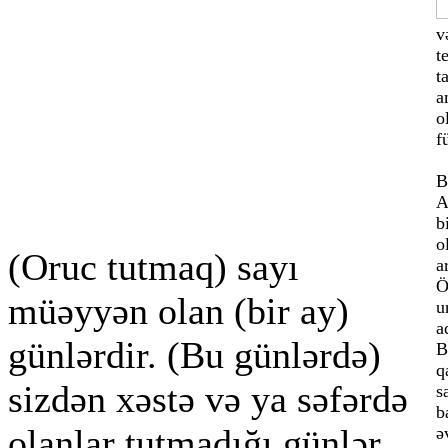
v
t
t
a
o
f
B
A
b
o
(Oruc tutmaq) sayı
a
Ö
müəyyən olan (bir ay)
u
a
günlərdir. (Bu günlərdə)
B
q
sizdən xəstə və ya səfərdə
s
b
olanlar tutmadığı günlər
ə