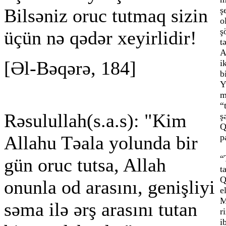
Bilsəniz oruc tutmaq sizin
ş
o
ş
üçün nə qədər xeyirlidir!
t
A
[Əl-Bəqərə, 184]
i
b
Y
m
“
Rəsulullah(s.a.s): "Kim
ş
Q
Allahu Təala yolunda bir
p
“
gün oruc tutsa, Allah
t
Q
onunla od arasını, genişliyi
e
M
səma ilə ərş arasını tutan
r
i