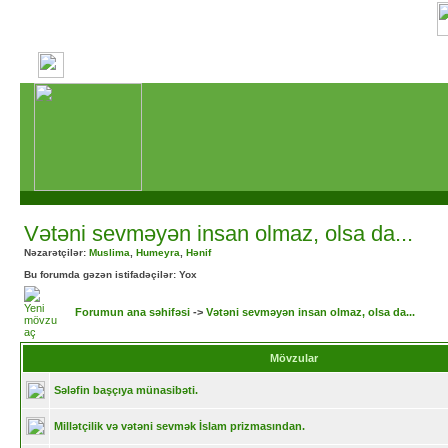
Vətəni sevməyən insan olmaz, olsa da...
Nəzarətçilər:
Muslima
,
Humeyra
,
Hənif
Bu forumda gəzən istifadəçilər: Yox
Forumun ana səhifəsi
->
Vətəni sevməyən insan olmaz, olsa da...
Mövzular
Sələfin başçıya münasibəti.
Millətçilik və vətəni sevmək İslam prizmasından.