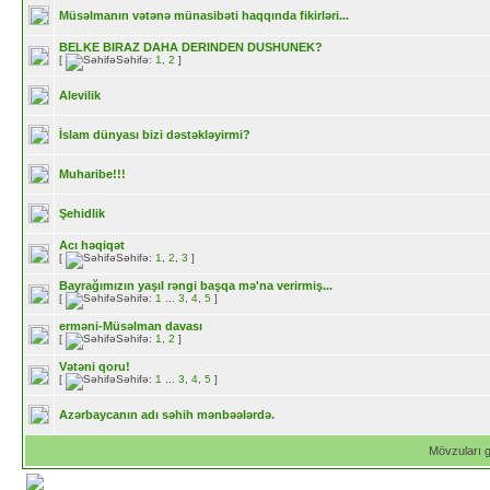
Müsəlmanın vətənə münasibəti haqqında fikirləri...
BELKE BIRAZ DAHA DERINDEN DUSHUNEK?
[
Səhifə:
1
,
2
]
Alevilik
İslam dünyası bizi dəstəkləyirmi?
Muharibe!!!
Şehidlik
Acı həqiqət
[
Səhifə:
1
,
2
,
3
]
Bayrağımızın yaşıl rəngi başqa mə'na verirmiş...
[
Səhifə:
1
...
3
,
4
,
5
]
erməni-Müsəlman davası
[
Səhifə:
1
,
2
]
Vətəni qoru!
[
Səhifə:
1
...
3
,
4
,
5
]
Azərbaycanın adı səhih mənbəələrdə.
Mövzuları 