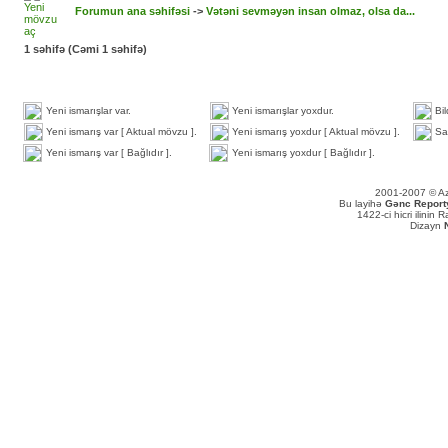
Forumun ana səhifəsi
->
Vətəni sevməyən insan olmaz, olsa da...
1
səhifə (Cəmi
1
səhifə)
Yeni ismarışlar var.
Yeni ismarışlar yoxdur.
Bil
Yeni ismarış var [ Aktual mövzu ].
Yeni ismarış yoxdur [ Aktual mövzu ].
Sa
Yeni ismarış var [ Bağlıdır ].
Yeni ismarış yoxdur [ Bağlıdır ].
2001-2007 © Aze
Bu layihə
Gənc Reportyo
1422-ci hicri ilinin
Dizayn