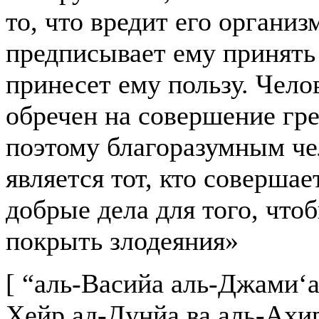
то, что вредит его организм
предписывает ему принять 
принесет ему пользу. Чело
обречен на совершение гре
поэтому благоразумным ч
является тот, кто совершае
добрые дела для того, что
покрыть злодеяния»
[ “аль-Васийа аль-Джами‘а
Хейр ад-Дунйа ва аль-Ахир