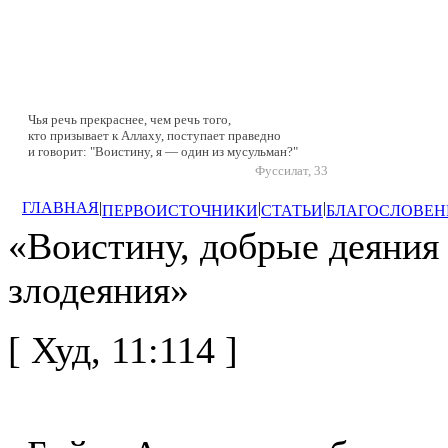
Чья речь прекраснее, чем речь того,
кто призывает к Аллаху, поступает праведно
и говорит: "Воистину, я — один из мусульман?"
Фуссилат, 33
ГЛАВНАЯ
|
|
|
ПЕРВОИСТОЧНИКИ
СТАТЬИ
БЛАГОСЛОВЕН
«Воистину, добрые деяния
злодеяния»
[ Худ, 11:114 ]