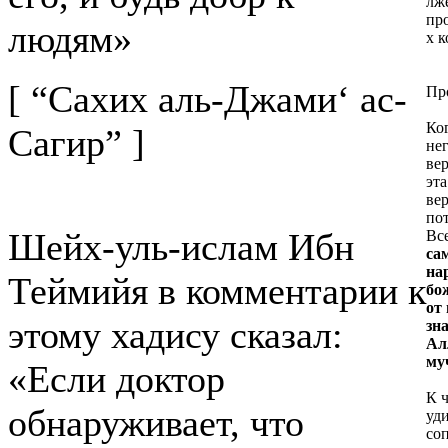
лж
пр
людям»
х к
[ “Сахих аль-Джами‘ ас-
Пр
Ко
Сагир” ]
не
ве
эта
ве
пот
Шейх-уль-ислам Ибн
Вс
са
на
Теймийя в комментарии к
бо
от
этому хадису сказал:
зн
Ал
му
«Если доктор
К 
обнаруживает, что
уди
со