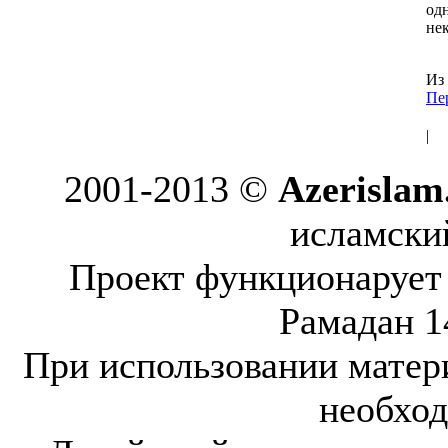
од
нек
Из
Пе
|
2001-2013 ©
Azerislam
исламский
Проект функционарует 
Рамадан 14
При использовании матер
необход