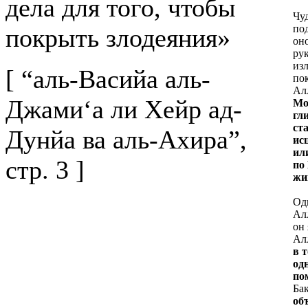
дела для того, чтобы
Чу
под
покрыть злодеяния»
он
ру
изл
[ “аль-Васийа аль-
по
Ал
Джами‘а ли Хейр ад-
Мо
гл
ст
Дунйа ва аль-Ахира”,
ис
ил
стр. 3 ]
по
жи
Од
Алл
он
Ал
в 
од
по
Бак
об