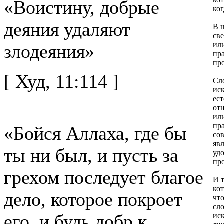
«Воистину, добрые
ког
деяния удаляют
В 
св
ил
злодеяния»
пр
пр
[ Худ, 11:114 ]
Сл
ис
ес
отн
ил
пр
«Бойся Аллаха, где бы
со
явл
ты ни был, и пусть за
уд
пр
грехом последует благое
И 
ко
дело, которое покроет
чт
сл
его, и будь добр к
ис