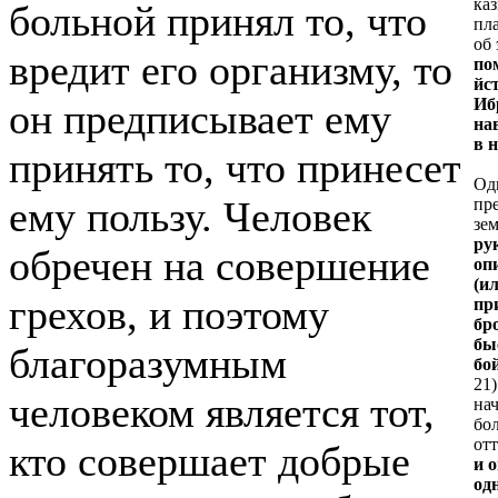
каз
больной принял то, что
пл
об 
вредит его организму, то
по
йс
Иб
он предписывает ему
на
в 
принять то, что принесет
Од
ему пользу. Человек
пре
зе
ру
обречен на совершение
оп
(и
грехов, и поэтому
пр
бр
бы
благоразумным
бо
21
человеком является тот,
нач
бол
от
кто совершает добрые
и 
од