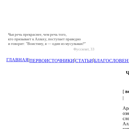
Чья речь прекраснее, чем речь того,
кто призывает к Аллаху, поступает праведно
и говорит: "Воистину, я — один из мусульман?"
Фуссилат, 33
ГЛАВНАЯ
|
|
|
ПЕРВОИСТОЧНИКИ
СТАТЬИ
БЛАГОСЛОВЕН
[
в
|
Ар
оз
сло
Алл
ко