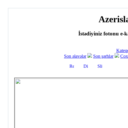
Azerisl
İstədiyiniz fotonu e-k
Kateqo
Son əlavələr
Son şərhlər
Çox 