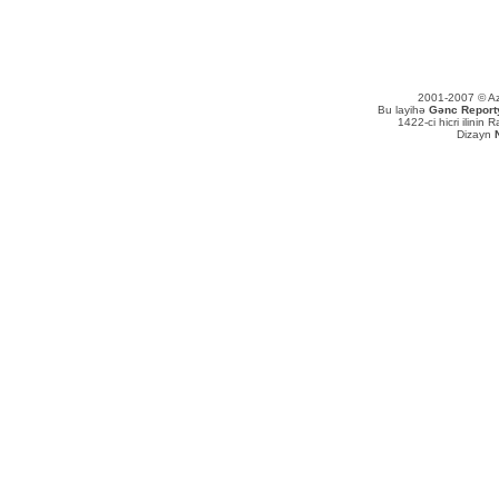
2001-2007 © Aze
Bu layihə
Gənc Reportyo
1422-ci hicri ilinin
Dizayn