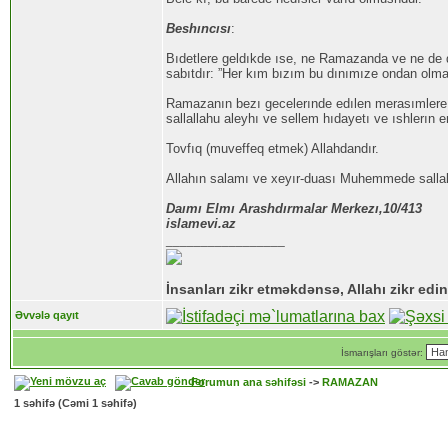
Beshıncısı
:
Bıdetlere geldıkde ıse, ne Ramazanda ve ne de dı
sabıtdır: ”Her kım bızım bu dınımıze ondan olmay
Ramazanın bezı gecelerınde edılen merasımlere 
sallallahu aleyhı ve sellem hıdayetı ve ıshlerın e
Tovfıq (muveffeq etmek) Allahdandır.
Allahın salamı ve xeyır-duası Muhemmede sallall
Daımı Elmı Arashdırmalar Merkezı,10/413
islamevi.az
_________________
İnsanları zikr etməkdənsə, Allahı zikr edin
Əvvələ qayıt
İsmarışları göstər:
Forumun ana səhifəsi
->
RAMAZAN
1
səhifə (Cəmi
1
səhifə)