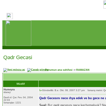
Qədr Gecəsi
Forumun ana səhifəsi
->
RAMAZAN
Müəllif
Humeyra
Göndərilib: B.e. Okt. 08, 2007 3:27 pm
İsmarış mətni: Q
idarəçi
Daxil ol: Çər. Fev. 04, 2004
Qedr Gecesını nece ıhya edek ve bu gece ne
22:03
İsmarışlar: 1221
Sual:
Bız qedr gecesını nece kechırmelıyık? Na