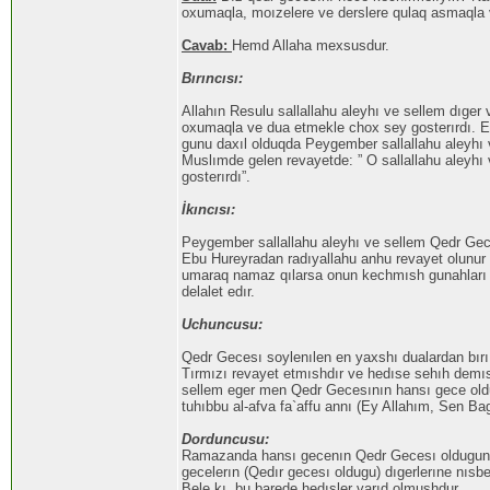
oxumaqla, moızelere ve derslere qulaq asmaqla
Cavab:
Hemd Allaha mexsusdur.
Bırıncısı:
Allahın Resulu sallallahu aleyhı ve sellem dıge
oxumaqla ve dua etmekle chox sey gosterırdı. E
gunu daxıl olduqda Peygember sallallahu aleyhı 
Muslımde gelen revayetde: ” O sallallahu aleyh
gosterırdı”.
İkıncısı:
Peygember sallallahu aleyhı ve sellem Qedr Gec
Ebu Hureyradan radıyallahu anhu revayet olunur 
umaraq namaz qılarsa onun kechmısh gunahları 
delalet edır.
Uchuncusu:
Qedr Gecesı soylenılen en yaxshı dualardan bırı,
Tırmızı revayet etmıshdır ve hedıse sehıh demısh
sellem eger men Qedr Gecesının hansı gece ol
tuhıbbu al-afva fa`affu annı (Ey Allahım, Sen B
Dorduncusu:
Ramazanda hansı gecenın Qedr Gecesı oldugunu x
gecelerın (Qedır gecesı oldugu) dıgerlerıne nıs
Bele kı, bu barede hedısler varıd olmushdur.