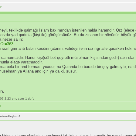
məyi, təklikdə qalmağı İslam baxımından istənilən halda haramdır. Qız (eləcə
ərzdə yad qadınla (kişi ilə) görüşürsünüz. Bu da zinanın bir növüdür, böyük g
 nəzər salın:
hp?t=363
ın razılığını alıb kəbin kəsdirin(atanın, valideynlərin razılığı ailə qurarkən hö
u da normaldır. Hansı kişi(söhbət qeyrətli müsəlman kişisindən gedir) razı olar
onunla əlaqə yaratmaqdır.
da belə bir and forması yoxdur, nə Quranda bu barədə bir şey gəlməyib, nə d
müsəlman ya Allaha and içir, ya da ki, susur.
in.
007 2:23 pm, cəmi 1 dəfə
alam Aleykum!
r birine mehrem olanlarin gorushmesi teklikde galmasi haramdir, bu namehreme ai