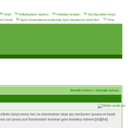
Axtar
İstifadəçilərin siyahısı
İstifadəçi qrupları
Qeydiyyatdan keçin
 mə`lumat
Şəxsi ismarışlarınıza baxmaq üçün hesabınıza daxil olun.
Giriş
Əvvəlki mövzu
::
Sonrakı mövzu
ezifede isleyir.mene hec ne elemesinler deye qiz mecburen qurana el basib
si var yoxsa yox?evvelceden komeye gore tesekkur edirem.[list][/list]