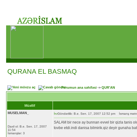
QURANA EL BASMAQ
Forumun ana səhifəsi
->
QUR'AN
Müəllif
MUSELMAN_
Göndərilib: B.e. Sen. 17, 2007 12:52 pm
İsmarış mət
SALAM bir nece ay bunnan evvel bir qizla tanis ol
Daxil ol: B.e. Sen. 17, 2007
tovbe etdi.indi danisa bilmirik.qiz deyir gunaha 
11:54
İsmarışlar: 3