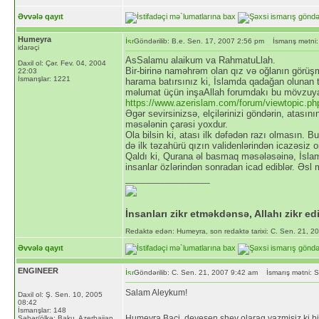
Əvvələ qayıt
Humeyra
Göndərilib: B.e. Sen. 17, 2007 2:56 pm
İsmarış mətni:
idarəçi
AsSalamu alaikum va RahmatuLlah.
Daxil ol: Çər. Fev. 04, 2004
Bir-birinə naməhrəm olan qız və oğlanın görüş
22:03
İsmarışlar: 1221
harama batırsınız ki, İslamda qadağan olunan t
məlumat üçün inşaAllah forumdakı bu mövzuya
https://www.azerislam.com/forum/viewtopic.p
Əgər sevirsinizsə, elçilərinizi göndərin, atasın
məsələnin çarəsi yoxdur.
Ola bilsin ki, atası ilk dəfədən razı olmasın. B
də ilk təzahürü qızın validenlərindən icazəsiz 
Qaldı ki, Qurana əl basmaq məsələsəinə, İslam
insanlar özlərindən sonradan icad ediblər. Əsl 
_________________
İnsanları zikr etməkdənsə, Allahı zikr ed
Redaktə edən: Humeyra, son redaktə tarixi: C. Sen. 21, 2
Əvvələ qayıt
ENGINEER
Göndərilib: C. Sen. 21, 2007 9:42 am
İsmarış mətni: S
Salam Aleykum!
Daxil ol: Ş. Sen. 10, 2005
08:42
İsmarışlar: 148
Humeyra Baci, deyesen shev olarag yazmisiz ki bi
Şəhər/ölkə: Baku, Azerbaijan