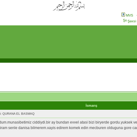
MVS
Şəxsi
İsmarış
ni: QURANA EL BASMAQ
dum.munasibetimiz ciddiydi.bir ay bundan evvel atasi bizi biryerde gordu.yuksek v
batiram senle danisa bilmerem.xayis edirem komek edin mecburen olduguna gore care