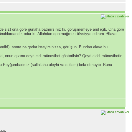
 də siz) ona görə günaha batmırsınız ki, görüşməməyə and içib. Ona görə
ünahlardandır, odur ki, Allahdan qorxmağınızı tövsiyyə edirəm. Əlavə
kməndir!), sonra nə qədər istəyirsinizsə, görüşün. Bundan əlavə bu
 ki, onun qızına qeyri-cidi münasibət göstərilsin? Qeyri-ciddi münasibətin
ə Peyğəmbərimiz (səllallahu aleyhi və səlləm) belə etməyib. Bunu
ddir.