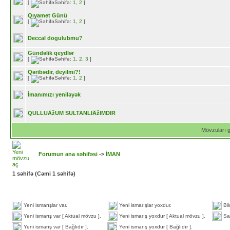
[
Səhifə:
1
,
2
]
Qıyamet Günü
[
Səhifə:
1
,
2
]
Deccal dogulubmu?
Gündəlik qeydlər
[
Səhifə:
1
,
2
,
3
]
Qəribədir, deyilmi?!
[
Səhifə:
1
,
2
]
İmanımızı yeniləyək
QULLUÄžUM SULTANLIÄžIMDIR
Mövzuları 
Forumun ana səhifəsi
->
İMAN
1
səhifə (Cəmi
1
səhifə)
Yeni ismarışlar var.
Yeni ismarışlar yoxdur.
Bil
Yeni ismarış var [ Aktual mövzu ].
Yeni ismarış yoxdur [ Aktual mövzu ].
Sa
Yeni ismarış var [ Bağlıdır ].
Yeni ismarış yoxdur [ Bağlıdır ].