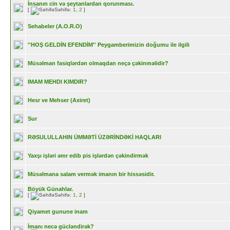
İnsanın cin və şeytanlardan qorunması.
[
Səhifə:
1
,
2
]
Sehabeler (A.O.R.O)
''HOŞ GELDİN EFENDİM'' Peygamberimizin doğumu ile ilgili
Müsəlman fasiqlərdən olmaqdan neçə çəkinməlidir?
IMAM MEHDI KIMDIR?
Hesr ve Mehser (Axiret)
Sur
RƏSULULLAHIN ÜMMƏTİ ÜZƏRİNDƏKİ HAQLARI
Yaxşı işləri əmr edib pis işlərdən çəkindirmək
Müsəlmana salam vermək imanın bir hissəsidir.
Böyük Günahlar.
[
Səhifə:
1
,
2
]
Qiyamet gunune inam
İmanı necə gücləndirək?