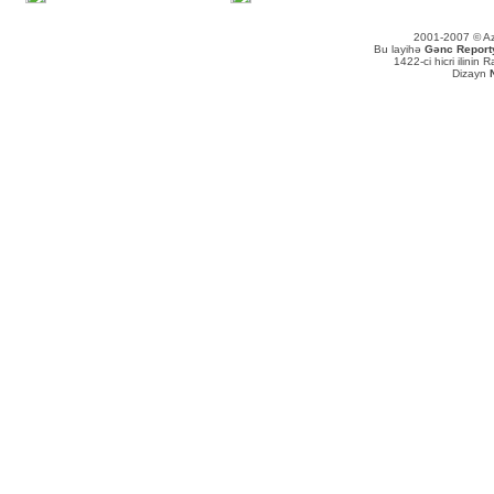
2001-2007 © Aze
Bu layihə
Gənc Reportyo
1422-ci hicri ilinin
Dizayn