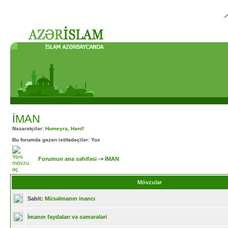
İMAN
Nəzarətçilər:
Humeyra
,
Hənif
Bu forumda gəzən istifadəçilər: Yox
Forumun ana səhifəsi
->
İMAN
Mövzular
Sabit:
Müsəlmanın inancı
İmanın faydaları və səmərələri