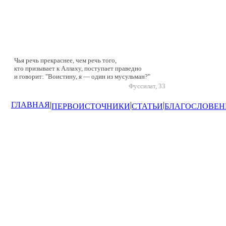
Чья речь прекраснее, чем речь того,
кто призывает к Аллаху, поступает праведно
и говорит: "Воистину, я — один из мусульман?"
Фуссилат, 33
ГЛАВНАЯ
|
|
|
ПЕРВОИСТОЧНИКИ
СТАТЬИ
БЛАГОСЛОВЕН