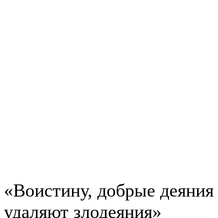
«Воистину, добрые деяния
удаляют злодеяния»