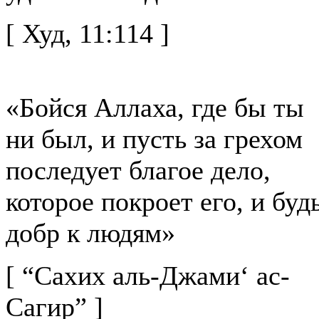
[ Худ, 11:114 ]
«Бойся Аллаха, где бы ты
ни был, и пусть за грехом
последует благое дело,
которое покроет его, и буд
добр к людям»
[ “Сахих аль-Джами‘ ас-
Сагир” ]