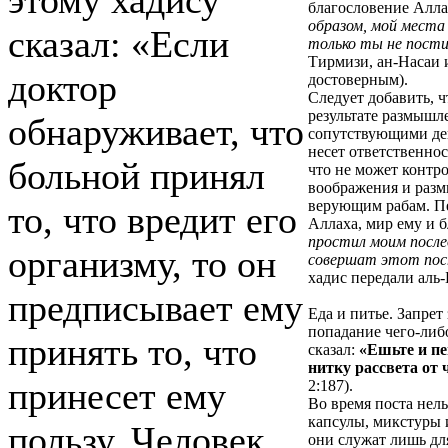
этому хадису
благословение Алла
образом, мой места
сказал: «Если
только ты не пост
Тирмизи, ан-Насаи 
доктор
достоверным
).
Следует добавить, 
результате размышл
обнаруживает, что
сопутствующими дей
несет ответственнос
больной принял
что не может контро
воображения и раз
верующим рабам. Пе
то, что вредит его
Аллаха, мир ему и б
простил моим после
организму, то он
совершат этот пост
хадис передали аль
предписывает ему
Еда и питье
. Запрет
попадание чего-либ
принять то, что
сказал:
«Ешьте и пе
нитку рассвета от 
принесет ему
2:187
).
Во время поста нел
капсулы, микстуры 
пользу. Человек
они служат лишь дл