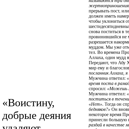
называются три дня
жертвоприношения
прерывать пост, или
должен иметь намере
чтобы уклониться от
шестидесятидневный
снова поститься в т
провинившийся не м
разрешается накорм
муддом. Мы уже отм
тел. Во времена Пр
Аллаха, один мудд 
Передают, что Абу 
мир ему и благосло
посланник Аллаха, я
Мужчина ответил:
«
время поста в рама
спросил:
«Можешь л
Мужчина ответил:
«Воистину,
поститься в течени
«Нет»
. Тогда он сп
бедняков?»
Он вновь
добрые деяния
некоторое время Пр
принесли большую к
удаляют
раздай в качестве 