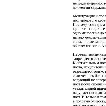
непреднамеренно, то
должен ни сдержива
Менструация и посл
послеродового кров
Поэтому, если днем
кровотечение, то ее
одно мгновение до 
начало менструации
только после заката
об этом известно А
Перечисленные нами
запрещается сознате
К обязательным пос
поста, искупительн
разрешается только
если человек болен 
верующий не соверш
пост после окончани
уважительной причи
нарушает пост, до з
пост. И только в то
в половую близость
пост, но и искупить 