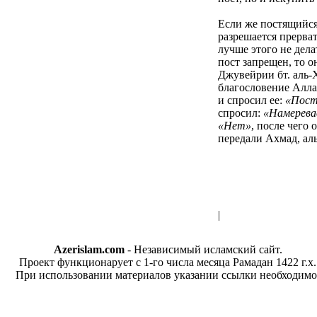
Если же постящийся
разрешается прерват
лучше этого не делат
пост запрещен, то о
Джувейрии бт. аль-
благословение Аллах
и спросил ее:
«Пост
спросил:
«Намерева
«Нет»
, после чего 
передали Ахмад, ал
|
Azerislam.com
- Независимый исламский сайт.
Проект функционарует с 1-го числа месяца Рамадан 1422 г.х.
При использовании материалов указании ссылки необходимо