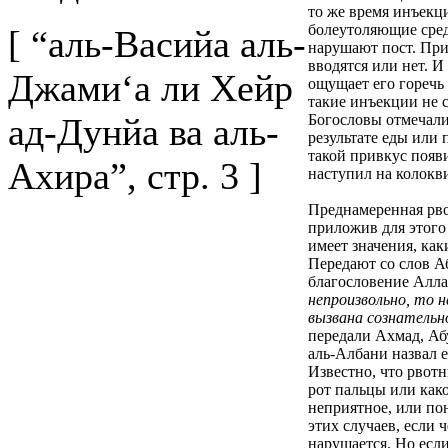
то же время инъекц
болеутоляющие сред
[ “аль-Васийа аль-
нарушают пост. При
вводятся или нет. И
Джами‘а ли Хейр
ощущает его горечь в
такие инъекции не 
ад-Дунйа ва аль-
Богословы отмечали,
результате еды или 
такой привкус появи
Ахира”, стр. 3 ]
наступил на колокви
Преднамеренная рв
приложив для этого 
имеет значения, как
Передают со слов А
благословение Алла
непроизвольно, то 
вызвана сознательн
передали Ахмад, Аб
аль-Албани назвал 
Известно, что рвот
рот пальцы или как
неприятное, или по
этих случаев, если 
нарушается. Но есл