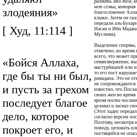
раздать это тем, к
нет семьи, которая
злодеяния»
благословение Аллах
клыки. Затем он ска
передали аль-Бухари
[ Худ, 11:114 ]
Насаи и Ибн Маджа,
Муслима
).
Выделение спермы
отмечено, во время
всего, что может пр
«Бойся Аллаха,
семяизвержение, вы
мастурбацией или ин
где бы ты ни был,
то его пост нарушае
рамадана. Это не о
не сопровождаются 
и пусть за грехом
известно, что Посл
своих жен во время
последует благое
время поста посланн
целовал и ласкал св
(
Этот хадис передал
дело, которое
согласно версии по
Поэтому, несмотря 
покроет его, и
поводу, целовать ил
постящийся не опаса