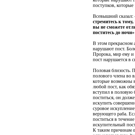
поступков, которые
Всевышний сказал:
стремитесь к тому,
вы не сможете отли
поститесь до ночи»
В этом прекрасном 
нарушают пост. Боле
Пророка, мир ему и 
пост нарушается в 
Половая близость
. 
полового члена во 
которые возможны в
любой пост, как обя
вступил в половую б
поститься, он долж
искупить совершенн
суровое искупление
верующего раба. Есл
поститься в течение
искупительный пост
К таким причинам о