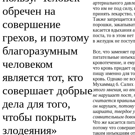
артериального давл
обречен на
что им не под силу,
принять лекарство, 
Также запрещается 
совершение
порошки, закапыват
касается вдыхания 
грехов, и поэтому
поста, то в этом не
в желудок не посту
благоразумным
Все, что заменяет 
питательные инъекц
человеком
кровотечение, и ему
что кровь придает 
является тот, кто
пищу именно для то
кровь. Однако не вс
Мухаммад б. Салих 
совершает добрые
этого мнения, но вп
не нарушает пост, 
дела для того,
считается правильн
он нарушен, потому
шариата, твердое 
чтобы покрыть
сомнительным дово
Что же касается пи
злодеяния»
потому что соверше
таким инъекциям от