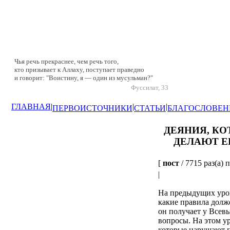
Чья речь прекраснее, чем речь того,
кто призывает к Аллаху, поступает праведно
и говорит: "Воистину, я — один из мусульман?"
Фуссилат, 33
ГЛАВНАЯ
|
|
|
ПЕРВОИСТОЧНИКИ
СТАТЬИ
БЛАГОСЛОВЕН
ДЕЯНИЯ, К
ДЕЛАЮТ Е
[
пост
/ 7715 раз(а) 
|
На предыдущих урок
какие правила долж
он получает у Всев
вопросы. На этом у
которые нарушают п