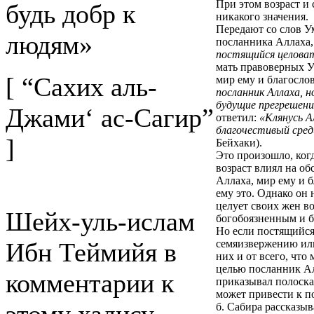
При этом возраст и
будь добр к
никакого значения.
Передают со слов У
людям»
посланника Аллаха,
постящийся целова
мать правоверных У
[ “Сахих аль-
мир ему и благослов
посланник Аллаха, 
будущие прегрешени
Джами‘ ас-Сагир”
ответил:
«Клянусь А
благочестивый сред
]
Бейхаки
).
Это произошло, ког
возраст влиял на о
Аллаха, мир ему и 
ему это. Однако он н
целует своих жен во
Шейх-уль-ислам
богобоязненным и б
Но если постящийся 
Ибн Теймийя в
семяизвержению или
них и от всего, что
целью посланник Ал
комментарии к
приказывал полоскат
может привести к п
б. Сабира рассказыв