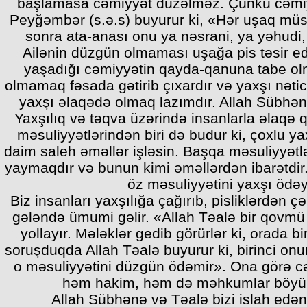
başlamasa cəmiyyət düzəlməz. Çünkü cəmiyyə
Peyğəmbər (s.ə.s) buyurur ki, «Hər uşaq müs
sonra ata-anası onu ya nəsrani, ya yəhudi,
Ailənin düzgün olmaması uşağa pis təsir e
yaşadığı cəmiyyətin qayda-qanuna tabe olm
olmamaq fəsada gətirib çıxardır və yaxşı nətic
yaxşı əlaqədə olmaq lazımdır. Allah Sübhə
Yaxşılıq və təqva üzərində insanlarla əlaqə 
məsuliyyətlərindən biri də budur ki, çoxlu yax
daim saleh əməllər işləsin. Başqa məsuliyyətl
yaymaqdır və bunun kimi əməllərdən ibarətdir. 
öz məsuliyyətini yaxşı ödəy
Biz insanları yaxşılığa çağırıb, pisliklərdən ç
gələndə ümumi gəlir. «Allah Təalə bir qovm
yollayır. Mələklər gedib görürlər ki, orada bi
soruşduqda Allah Təalə buyurur ki, birinci on
o məsuliyyətini düzgün ödəmir». Ona görə c
həm hakim, həm də məhkumlar böyük i
Allah Sübhənə və Təalə bizi islah edən