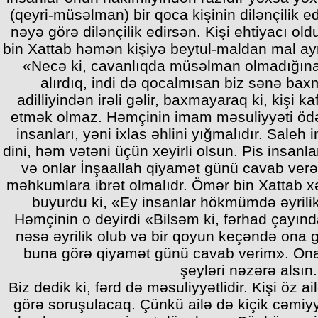
(qeyri-müsəlman) bir qoca kişinin dilənçilik ed
nəyə görə dilənçilik edirsən. Kişi ehtiyacı ol
bin Xattab həmən kişiyə beytul-maldan mal ayr
«Necə ki, cavanlıqda müsəlman olmadığına
alırdıq, indi də qocalmısan biz sənə baxm
adilliyindən irəli gəlir, baxmayaraq ki, kişi ka
etmək olmaz. Həmçinin imam məsuliyyəti öd
insanları, yəni ixlas əhlini yığmalıdır. Saleh 
dini, həm vətəni üçün xeyirli olsun. Pis insanla
və onlar İnşaallah qiyamət günü cavab ver
məhkumlara ibrət olmalıdr. Ömər bin Xattab xə
buyurdu ki, «Ey insanlar hökmümdə əyrili
Həmçinin o deyirdi «Bilsəm ki, fərhad çayınd
nəsə əyrilik olub və bir qoyun keçəndə ona 
buna görə qiyamət günü cavab verim». On
şeyləri nəzərə alsın.
Biz dedik ki, fərd də məsuliyyətlidir. Kişi öz a
görə soruşulacaq. Çünkü ailə də kiçik cəmiyyə