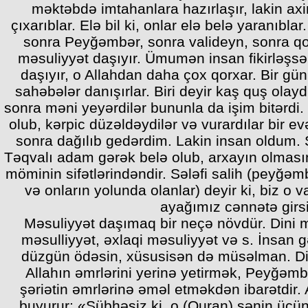
məktəbdə imtahanlara hazırlaşır, lakin ax
çıxarıblar. Elə bil ki, onlar elə belə yaranıblar
sonra Peyğəmbər, sonra valideyn, sonra 
məsuliyyət daşıyır. Ümumən insan fikirləşsə
daşıyır, o Allahdan daha çox qorxar. Bir g
sahəbələr danışırlar. Biri deyir kaş quş ola
sonra məni yeyərdilər bununla da işim bitərdi. B
olub, kərpic düzəldəydilər və vurardılar bir 
sonra dağılıb gedərdim. Lakin insan oldum.
Təqvalı adam gərək belə olub, arxayın olmas
möminin sifətlərindəndir. Sələfi salih (peyğəm
və onların yolunda olanlar) deyir ki, biz o va
ayağımız cənnətə girsi
Məsuliyyət daşımaq bir neçə növdür. Dini 
məsulliyyət, əxlaqi məsuliyyət və s. İnsan g
düzgün ödəsin, xüsusisən də müsəlman. Di
Allahın əmrlərini yerinə yetirmək, Peyğəmb
şəriətin əmrlərinə əməl etməkdən ibarətdir.
buyurur: «Şübhəsiz ki, o (Quran) sənin üç