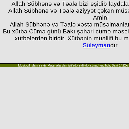
Allah Sübhənə və Təalə bizi eşidib faydala
Allah Sübhənə və Təalə əziyyət çəkən müs
Amin!
Allah Sübhənə və Təalə xəstə müsəlmanlar
Bu xütbə Cümə günü Bakı şəhəri cümə məscid
xütbələrdən biridir. Xütbənin müəllifi bu
Süleyman
dır.
Mustəqil Islam saytı. Materiallardan istifadə etdikdə istinad vacibdir. Sayt 1422-ci