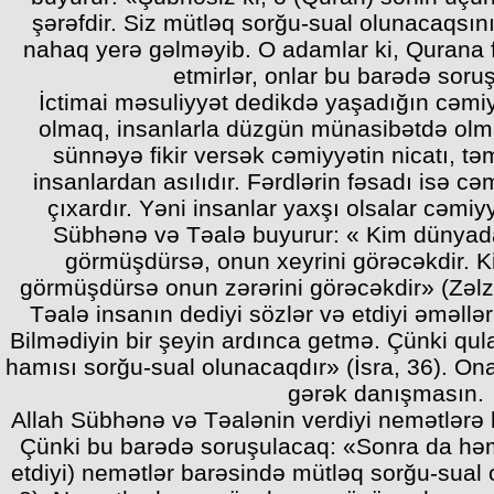
şərəfdir. Siz mütləq sorğu-sual olunacaqsını
nahaq yerə gəlməyib. O adamlar ki, Qurana f
etmirlər, onlar bu barədə soru
İctimai məsuliyyət dedikdə yaşadığın cəmi
olmaq, insanlarla düzgün münasibətdə olma
sünnəyə fikir versək cəmiyyətin nicatı, təm
insanlardan asılıdır. Fərdlərin fəsadı isə cə
çıxardır. Yəni insanlar yaxşı olsalar cəmiyy
Sübhənə və Təalə buyurur: « Kim dünyada
görmüşdürsə, onun xeyrini görəcəkdir. Ki
görmüşdürsə onun zərərini görəcəkdir» (Zəlzə
Təalə insanın dediyi sözlər və etdiyi əməll
Bilmədiyin bir şeyin ardınca getmə. Çünki qul
hamısı sorğu-sual olunacaqdır» (İsra, 36). Ona
gərək danışmasın.
Allah Sübhənə və Təalənin verdiyi nemətlərə
Çünki bu barədə soruşulacaq: «Sonra da həmi
etdiyi) nemətlər barəsində mütləq sorğu-sual 