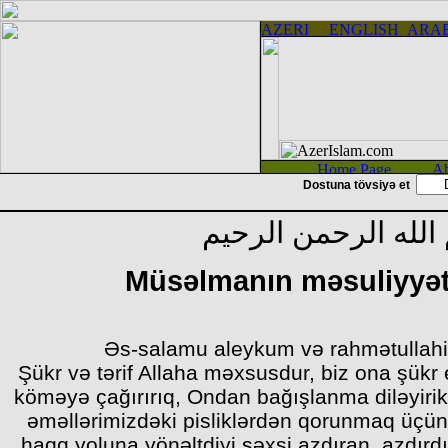
Dostuna tövsiyə et
الله الرحمن الرحيم
Müsəlmanın məsuliyyətl
Əs-salamu aleykum və rahmətullahi
Şükr və tərif Allaha məxsusdur, biz ona şükr e
köməyə çağırırıq, Ondan bağışlanma diləyirik,
əməllərimizdəki pisliklərdən qorunmaq üçün A
haqq yoluna yönəltdiyi şəxsi azdıran, azdırd