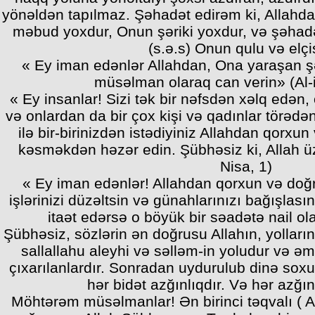
yönəldən tapılmaz. Şəhadət edirəm ki, Allahd
məbud yoxdur, Onun şəriki yoxdur, və şəha
(s.ə.s) Onun qulu və elçis
« Ey iman edənlər Allahdan, Ona yaraşan ş
müsəlman olaraq can verin» (Al-
« Ey insanlar! Sizi tək bir nəfsdən xəlq edən
və onlardan da bir çox kişi və qadınlar törəd
ilə bir-birinizdən istədiyiniz Allahdan qorxu
kəsməkdən həzər edin. Şübhəsiz ki, Allah üz
Nisa, 1)
« Ey iman edənlər! Allahdan qorxun və doğru
işlərinizi düzəltsin və günahlarınızı bağışlas
itaət edərsə o böyük bir səadətə nail ol
Şübhəsiz, sözlərin ən doğrusu Allahın, yolla
sallallahu aleyhi və səlləm-in yoludur və əm
çıxarılanlardır. Sonradan uydurulub dinə soxul
hər bidət azğınlıqdır. Və hər azğın
Möhtərəm müsəlmanlar! Ən birinci təqvalı ( 