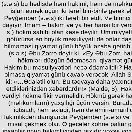
(s.ə.s) bu hədisdə həm hakimi, həm də məhku
islah etmək üçün iki tərəf biri-birilə gərək
Peyğəmbər (s.ə.s) iki tərəfi bir etdi. Və birin
daşıyır. İmam – hakim və ya hər hansı bir yer
s.) hökm sahibi olan kəsə deyilir. Umimiyyə
götürürsə ən böyük məsuliyyəti də onlar daş
bilməməsi qiyamət günü böyük əzaba gətirib 
(s.ə.s) Əbu Zərrə deyir ki, «Ey Əbu Zərr, h
hökmləri düzgün ödəməsən, qiyamət gü
Hakim bu məsuliyyətləri necə ödəməlidir? Hak
olmasa qiyamət günü cavab verəcək. Allah 
ki: «…Ədalətli olun. Bu təqvaya daha yaxındı
etdiklərinizdən xəbərdardır!» (Maidə, 8). H
verdiyi hökmə fikir verməlidir. Hökmü gərək ha
(məhkumların) yaxşılığı üçün versin. Burada
iqtisadi, həm əxlaqi, həm də əmin-amanlıq
Hakimlikdən danışanda Peyğəmbər (s.ə.s) və
misal çəkmək olar. O gecələr köhnə paltar ge
insanlar onun hakimliyindən razıdır yoxsa yo