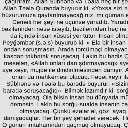
çağırıram. Allah Sübhənə və Təalə heç bir ş
Allah Təalə Quranda buyurur ki, «Yoxsa sizi ə
hüzurumuza qaytarılmayacağınızı mı güman ed
Deməli hər şeyi nə üçünsə yaradıb. Yaradı
bəzilərindən nəsə istəyib, bəzilərindən heç nə
da içində insan xüsusi yer tutur. İnsan olm
Peyğəmbər (s.ə.s) buyurub ki, « Elə bir insan
ondan soruşmasın. Arada tərcüməçi olmayaca
kəsdən təkbətək soruşacaq. Lakin bu hədis Q
məsələn, «Allah onları danışdırmayacaq» ayə
ayə xeyir, müjdə ilə dindirilməsindən danışır. 
onun da məhkəməsi olacaq. Fəqət xeyir il
Sübhənə və Təalə bu barədə buyurur: «Sizin
barədə soruşacağıq». Bilmək lazımdır ki, sor
olmayacaq. Ola bilsin insan bu dünyada müə
deməsin. Lakin bu sorğu-sualda insanın c
olmayacaq. Çünkü əzalar əl, göz, ayaq, 
danışacaqlar. Hər bir şey şəhadət verəcək. H
O günün imtahanından qaçmaq olmayacaq. Çox 