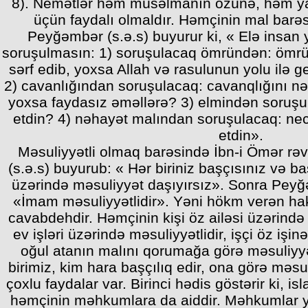
8). Nemətlər həm müsəlmanın özünə, həm ya
üçün faydalı olmaldır. Həmçinin mal barə
Peyğəmbər (s.ə.s) buyurur ki, « Elə insan 
soruşulmasın: 1) soruşulacaq ömründən: ömr
sərf edib, yoxsa Allah və rasulunun yolu ilə
2) cavanlığından soruşulacaq: cavanqlığını nəy
yoxsa faydasız əməllərə? 3) elmindən soruşu
etdin? 4) nəhayət malından soruşulacaq: ne
etdin».
Məsuliyyətli olmaq barəsində İbn-i Ömər rə
(s.ə.s) buyurub: « Hər biriniz başçısınız və baş
üzərində məsuliyyət daşıyırsız». Sonra Peyğə
«İmam məsuliyyətlidir». Yəni hökm verən haki
cavabdehdir. Həmçinin kişi öz ailəsi üzərində
ev işləri üzərində məsuliyyətlidir, işçi öz işi
oğul atanın malını qorumağa görə məsuliyyə
birimiz, kim hara başçılıq edir, ona görə məsu
çoxlu faydalar var. Birinci hədis göstərir ki, i
həmçinin məhkumlara da aiddir. Məhkumlar 