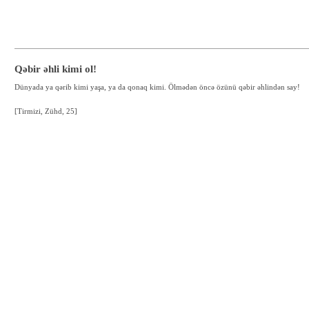
Qəbir əhli kimi ol!
Dünyada ya qərib kimi yaşa, ya da qonaq kimi. Ölmədən öncə özünü qəbir əhlindən say!
[Tirmizi, Zühd, 25]