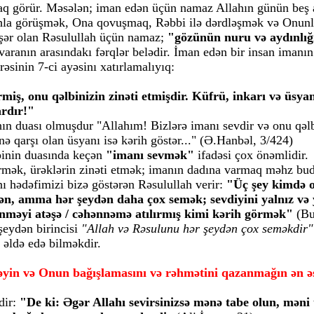
aq görür. Məsələn; iman edən üçün namaz Allahın günün beş ay
ahla görüşmək, Ona qovuşmaq, Rəbbi ilə dərdləşmək və Onunl
əşər olan Rəsulullah üçün namaz;
"gözünün nuru və aydınlığı
varanın arasındakı fərqlər belədir. İman edən bir insan imanı
əsinin 7-ci ayəsinı xatırlamalıyıq:
rmiş, onu qəlbinizin zinəti etmişdir. Küfrü, inkarı və üsyan
ardır!"
ın duası olmuşdur "Allahım! Bizlərə imanı sevdir və onu qəlblə
ənə qarşı olan üsyanı isə kərih göstər..." (Ə.Hanbəl, 3/424)
binin duasında keçən
"imanı sevmək"
ifadəsi çox önəmlidir.
rmək, ürəklərin zinəti etmək; imanın dadına varmaq məhz budu
ı hədəfimizi bizə göstərən Rəsulullah verir:
"Üç şey kimdə o
dən, amma hər şeydən daha çox semək; sevdiyini yalnız və
nməyi atəşə / cəhənnəmə atılırmış kimi kərih görmək"
(Bu
şeydən birincisi
"Allah və Rəsulunu hər şeydən çox seməkdir
 əldə edə bilməkdir.
əyin və Onun bağışlamasını və rəhmətini qazanmağın ən əs
dir:
"De ki: Əgər Allahı sevirsinizsə mənə tabe olun, məni t