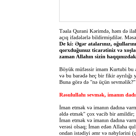
Təala Qurani Kərimdə, həm də ila
açıq ifadələrlə bildirmişdilər. Mə
De ki: Əgər atalarınız, oğulların
qorxduğunuz ticarətiniz və xoşl
zaman Allahın sizin haqqınızdak
Böyük müfəssir imam Kurtubi bu ayə
və bu barədə heç bir fikir ayrılığ
Buna görə də "nə üçün sevməlik?" s
Rəsulullahı sevmək, imanın dadını
İman etmək və imanın dadına varmaq
əldə etmək" çox vacib bir amildir
İman etmək və imanın dadına varmaq
verəsi olsaq; İman edən Allaha qu
ondan istədiyi əmr və nəhylərini (