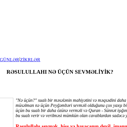
|
 GÜNLƏR
ZİKRLƏR
RƏSULULLAHI NƏ ÜÇÜN SEVMƏLİYİK?
"Nə üçün?" sualı bir məsələnin mahiyətini və məqsədini daha 
müsəlman nə üçün Peyğəmbəri sevməli olduğunu çox yaxşı bilir
üçün bu sualı bir daha özünə verməli və Quran - Sünnət işığın
bu sualı verir və verilməsi mümkün olan cavablardan sadəcə ye
Rəsulullahı sevmək, hiss və həyacanın deyil, imanın