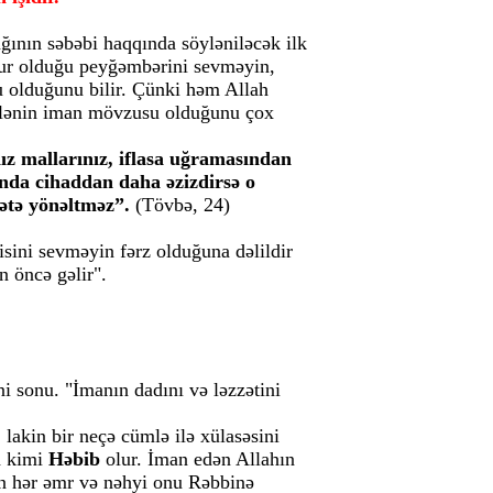
ının səbəbi haqqında söyləniləcək ilk
ur olduğu peyğəmbərini sevməyin,
 olduğunu bilir. Çünki həm Allah
sələnin iman mövzusu olduğunu çox
nız mallarınız, iflasa uğramasından
unda cihaddan daha əzizdirsə o
ətə yönəltməz”.
(Tövbə, 24)
isini sevməyin fərz olduğuna dəlildir
n öncə gəlir".
ni sonu. "İmanın dadını və ləzzətini
lakin bir neçə cümlə ilə xülasəsini
h kimi
Həbib
olur. İman edən Allahın
ran hər əmr və nəhyi onu Rəbbinə