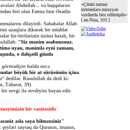
«Çünki namaz
ələri Abdullah... və başqalarını
möminlərə müəyyən
ımdan biri olan Fatma bint Əsədin
vaxtlarda fərz edilmişdir»
[ ən-Nisa, 103 ]
anmalarını diləyirdi. Səhabələr Allah
rini uzaqlara dikərək bir müddət
ələr bir-birilərinin üzünə baxdı, bir
ulallah:
"Siz mənim əsabımsınız.
ətimə uyan, mənimlə eyni zamanı,
şında, o dəhşətli gündə
ı görmədiyin halda necə
 bunlar böyük bir at sürüsünün içinə
" dedilər. Rəsulullah da dedi ki:
, Təharət, 39)
ir sevgi ilə sevdiyini bəyan edir.
məyimizin bir vasitəsidir
əsəniz əsla saya bilməzsiniz"
x şeyləri saysaq da Quranın, imanın,