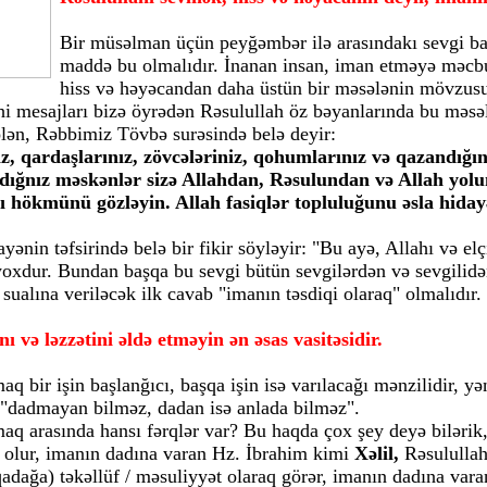
Bir müsəlman üçün peyğəmbər ilə arasındakı sevgi bağ
maddə bu olmalıdır. İnanan insan, iman etməyə məcb
hiss və həyəcandan daha üstün bir məsələnin mövzusu
hi mesajları bizə öyrədən Rəsulullah öz bəyanlarında bu mə
sələn, Rəbbimiz Tövbə surəsində belə deyir:
ız, qardaşlarınız, zövcələriniz, qohumlarınız və qazandığı
adığnız məskənlər sizə Allahdan, Rəsulundan və Allah yol
ı hökmünü gözləyin. Allah fasiqlər topluluğunu əsla hiday
nin təfsirində belə bir fikir söyləyir: "Bu ayə, Allahı və elç
ı yoxdur. Bundan başqa bu sevgi bütün sevgilərdən və sevgilidə
ualına veriləcək ilk cavab "imanın təsdiqi olaraq" olmalıdır.
 və ləzzətini əldə etməyin ən əsas vasitəsidir.
 bir işin başlanğıcı, başqa işin isə varılacağı mənzilidir, yə
; "dadmayan bilməz, dadan isə anlada bilməz".
 arasında hansı fərqlər var? Bu haqda çox şey deyə bilərik, 
l olur, imanın dadına varan Hz. İbrahim kimi
Xəlil,
Rəsululla
qadağa) təkəllüf / məsuliyyət olaraq görər, imanın dadına va