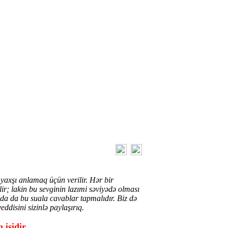
yaxşı anlamaq üçün verilir. Hər bir
; lakin bu sevginin lazımi səviyədə olması
da da bu suala cavablar tapmalıdır. Biz də
ddisini sizinlə paylaşırıq.
 işidir.