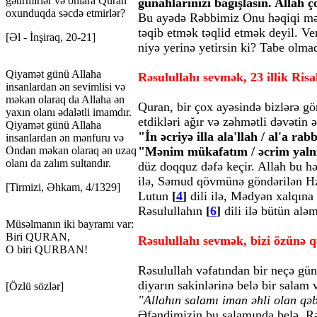
gətirmirlər və onlara Quran
günahlarınızı bağışlasın. Allah 
oxunduqda səcdə etmirlər?
Bu ayədə Rəbbimiz Onu həqiqi məna
təqib etmək təqlid etmək deyil. Ver
[Əl - İnşiraq, 20-21]
niyə yerinə yetirsin ki? Tabe olma
Qiyamət günü Allaha
Rəsulullahı sevmək, 23 illik Ris
insanlardan ən sevimlisi və
məkan olaraq da Allaha ən
Quran, bir çox ayəsində bizlərə gön
yaxın olanı ədalətli imamdır.
etdikləri ağır və zəhmətli dəvətin 
Qiyamət günü Allaha
"İn əcriyə illa ala'llah / al'a rab
insanlardan ən mənfuru və
Ondan məkan olaraq ən uzaq
"Mənim mükafatım / əcrim yalnı
olanı da zalım sultandır.
düz doqquz dəfə keçir. Allah bu hə
ilə, Səmud qövmünə göndərilən H
[Tirmizi, Əhkam, 4/1329]
Lutun
[
4
]
dili ilə, Mədyən xalqına
Rəsulullahın
[
6
]
dili ilə bütün aləm
Müsəlmanın iki bayramı var:
Biri QURAN,
Rəsulullahı sevmək, bizi özünə
O biri QURBAN!
Rəsulullah vəfatından bir neçə gün
diyarın sakinlərinə belə bir salam 
[Özlü sözlər]
"Allahın salamı iman əhli olan qəbi
Əfəndimizin bu salamında belə, Rə