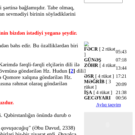
 şərtinə bağlamışdır. Tabe olmaq,
an sevmədiyi birinin söylədiklərini
in bizdən istədiyi yeganə şeydir.
ndən bəhs edir. Bu özəlliklərdən biri
FƏCR
[ 2 rükət
05:43
]
GÜNƏŞ
07:18
ərimdə fərqli-fərqli elçilərin dili ilə
ZÖHR
[ 4 rükət
13:44
 qövmünə göndərilən Hz. Hudun
[
2
]
dili
]
ƏSR
[ 4 rükət ]
17:21
və Qomore xalqına göndərilən Hz.
MƏĞRİB
[ 3
amısına rəhmət olaraq göndərilən
20:09
rükət ]
İŞA
[ 4 rükət ]
21:38
GECƏYARI
00:56
uzdur.
Aylıq təqvim
di. Qəbirstanlığın önündə durub o
rə qovuşacağıq"
(Əbu Davud, 2338)
ləri bir-bir ziyarət etdi. Əvvəlcə