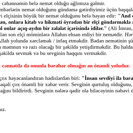
ta cəhənnəmin belə nemət olduğu ağlımıza gəlmir.
ğəmbərlərin nemət olduğunu gündəmə gətirdiyimiz üçün başqa
 elçisinin böyük bir nemət olduğunu belə bəyan edir:
"And o
əyən, onlara kitab və hikməti öyrədən bir elçi göndərməkl
 onlar açıq-aydın bir zəlalət içərisində idilər."
(Ali İmran,
lən son elçi möminlərə Allahın ehsan etdiyi bir nemətdir.
Hər
lah yolunda xərcləmək / infaq etməkdir. Bədən nemətinin şük
 məmnun və razı olacağı bir şəkildə yetişdirməkdir. Bu halda
 şəkildə sevmək və bu sevginin haqqını verməkdir.
 cənnətdə də onunla bərabər olmağın ən önəmli yoludur.
çox həyəcanlandıran hədislərdən biri:
"İnsan sevdiyi ilə bə
 əlaqəli çox önəmli bir xəbər verir. Sevginin qurtuluş olduğun
ağını bildirirdi. Sevginin nələrə qadir ola biləcəyinin nəbəvi di
ız.