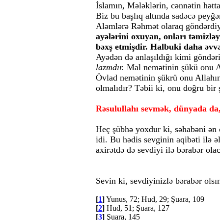
İslamın, Mələklərin, cənnətin hət
Biz bu başlıq altında sadəcə pey
Aləmlərə Rəhmət olaraq göndərdiyi
ayələrini oxuyan, onları təmizl
bəxş etmişdir. Halbuki daha əvvəl
Ayədən də anlaşıldığı kimi göndəri
lazmdır.
Mal nemətinin şükü onu Al
Övlad nemətinin şükrü onu Allahın
olmalıdır? Təbii ki, onu doğru bir
Rəsulullahı sevmək, dünyada da,
Heç şübhə yoxdur ki, səhabəni ən 
idi. Bu hədis sevginin aqibəti ilə
axirətdə də sevdiyi ilə bərabər olac
Sevin ki, sevdiyinizlə bərabər olsın
[
1
]
Yunus, 72; Hud, 29; Şuara, 109
[
2
]
Hud, 51; Şuara, 127
[
3
]
Şuara, 145