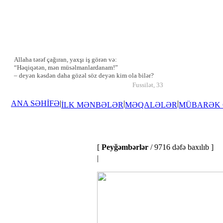
Allaha tərəf çağıran, yaxşı iş görən və:
“Həqiqətən, mən müsəlmanlardanam!”
– deyən kəsdən daha gözəl söz deyən kim ola bilər?
Fussilət, 33
ANA SƏHİFƏ
|
|
|
İLK MƏNBƏLƏR
MƏQALƏLƏR
MÜBARƏK
[
Peyğəmbərlər
/ 9716 dəfə baxılıb ]
|