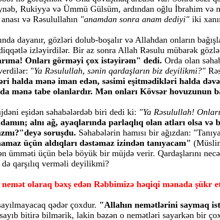
ynəb, Rukiyyə və Ümmü Gülsüm, ardından oğlu İbrahim və nəv
n anası və Rəsulullahın
"anamdan sonra anam dediyi"
iki xan
ında dayanır, gözləri dolub-boşalır və Allahdan onların bağışl
diqqətlə izləyirdilər. Bir az sonra Allah Rəsulu mübarək gözlə
rıma! Onları görməyi çox istəyirəm" dedi.
Orda olan səhab
erdilər: "
Ya Rəsulullah, sənin qardaşların biz deyilikmi?"
Rəs
ri halda mənə iman edən, səsimi eşitmədikləri halda dəv
da mənə tabe olanlardır. Mən onları Kövsər hovuzunun ba
dəni eşidən səhabələrdəb biri dedi ki:
"Ya Rəsulullah! Onlar
damın; alnı ağ, ayaqlarında parlaqlıq olan atları olsa və
azmı?"deyə soruşdu.
Səhabələrin hamısı bir ağızdan: "Tanıyar
amaz üçün aldıqları dəstəmaz izindən tanıyacam"
(Müslim
 ümməti üçün belə böyük bir müjdə verir. Qardaşlarını necə b
də qarşılıq verməli deyilikmi?
r nemət olaraq bəxş edən Rəbbimizə həqiqi mənada şükr et
 sayılmayacaq qədər çoxdur.
"Allahın nemətlərini saymaq ist
sayıb bitirə bilmərik, lakin bəzən o nemətləri sayarkən bir ço