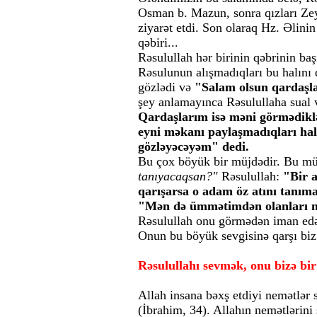
Osman b. Mazun, sonra qızları Ze
ziyarət etdi. Son olaraq Hz. Əlini
qəbiri...
Rəsulullah hər birinin qəbrinin baş
Rəsulunun alışmadıqları bu halını 
gözlədi və
"Salam olsun qardaşla
şey anlamayınca Rəsulullaha sual v
Qardaşlarım isə məni görmədiklə
eyni məkanı paylaşmadıqları hal
gözləyəcəyəm" dedi.
Bu çox böyük bir müjdədir. Bu müj
tanıyacaqsan?"
Rəsulullah:
"Bir a
qarışarsa o adam öz atını tanım
"Mən də ümmətimdən olanları n
Rəsulullah onu görmədən iman edən
Onun bu böyük sevgisinə qarşı biz 
Rəsulullahı sevmək, onu bizə bi
Allah insana bəxş etdiyi nemətlər
(İbrahim, 34). Allahın nemətlərini 