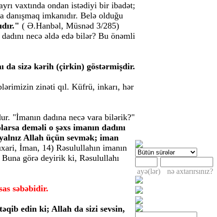
rı vaxtında ondan istədiyi bir ibadət;
a danışmaq imkanıdır. Belə olduğu
dır."
( Ə.Hanbəl, Müsnəd 3/285)
n dadını necə əldə edə bilər? Bu önəmli
ı da sizə kərih (çirkin) göstərmişdir.
rimizin zinəti qıl. Küfrü, inkarı, hər
r. "İmanın dadına necə vara bilərik?"
larsa deməli o şəxs imanın dadını
 yalnız Allah üçün sevmək; iman
xari, İman, 14) Rəsulullahın imanın
"
Buna görə deyirik ki, Rəsulullahı
ayə(lər)
nə axtarırsınız?
as səbəbidir.
əqib edin ki; Allah da sizi sevsin,