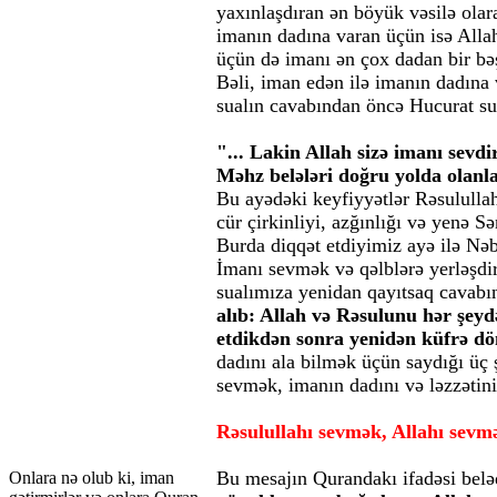
yaxınlaşdıran ən böyük vəsilə olar
imanın dadına varan üçün isə All
üçün də imanı ən çox dadan bir b
Bəli, iman edən ilə imanın dadına 
sualın cavabından öncə Hucurat sur
"... Lakin Allah sizə imanı sevdi
Məhz belələri doğru yolda olanl
Bu ayədəki keyfiyyətlər Rəsulullah
cür çirkinliyi, azğınlığı və yenə S
Burda diqqət etdiyimiz ayə ilə Nə
İmanı sevmək və qəlblərə yerləşdi
sualımıza yenidan qayıtsaq cavabın
alıb: Allah və Rəsulunu hər şey
etdikdən sonra yenidən küfrə dö
dadını ala bilmək üçün saydığı üç 
sevmək, imanın dadını və ləzzətini
Rəsulullahı sevmək, Allahı sevm
Bu mesajın Qurandakı ifadəsi belə
Onlara nə olub ki, iman