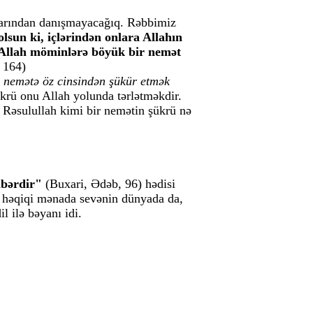
larından danışmayacağıq. Rəbbimiz
lsun ki, içlərindən onlara Allahın
ə Allah möminlərə böyük bir nemət
 164)
 nemətə öz cinsindən şükür etmək
rü onu Allah yolunda tərlətməkdir.
 Rəsulullah kimi bir nemətin şükrü nə
rabərdir"
(Buxari, Ədəb, 96) hədisi
u, həqiqi mənada sevənin dünyada da,
l ilə bəyanı idi.