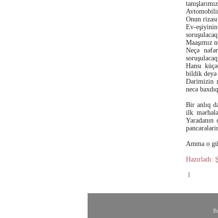
tanışlarımı
Avtomobilim
Onun rizası
Ev-eşiyinin
soruşulacaq
Maaşımız nə
Neçə nəfər
soruşulacaq
Hansı küçə
bildik deyə
Dərimizin r
necə baxdıq
Bir anlıq d
ilk mərhəl
Yaradanın q
pəncərələri
Amma o gün
Hazırladı:
|
Bu