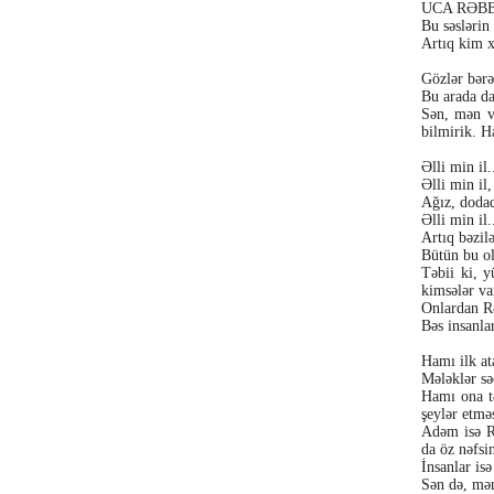
UCA RƏBBİN 
Bu səslərin
Artıq kim x
Gözlər bərəl
Bu arada da 
Sən, mən və
bilmirik. H
Əlli min il.
Əlli min il,
Ağız, dodaq
Əlli min il.
Artıq bəzil
Bütün bu o
Təbii ki, y
kimsələr va
Onlardan Rə
Bəs insanla
Hamı ilk at
Mələklər səc
Hamı ona tə
şeylər etməs
Adəm isə R
da öz nəfsi
İnsanlar is
Sən də, mən