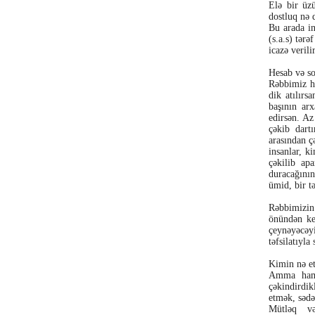
Elə bir üzü
dostluq nə 
Bu arada in
(s.a.s) tər
icazə verilir
Hesab və so
Rəbbimiz hə
dik atılırs
başının arx
edirsən. Az
çəkib dartı
arasından ç
insanlar, k
çəkilib apa
duracağının
ümid, bir t
Rəbbimizin
önündən ke
çeynəyəcəy
təfsilatıyla
Kimin nə et
Amma hamım
çəkindirdi
etmək, səd
Mütləq və