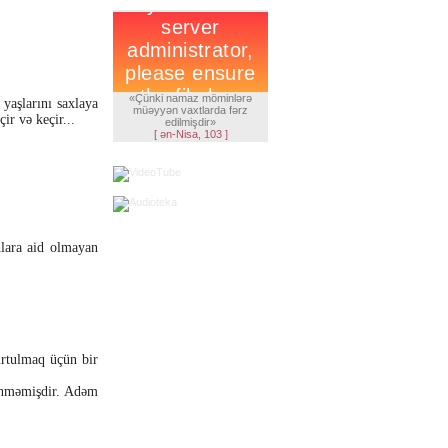
«Çünki namaz möminlərə
yaşlarını saxlaya
müəyyən vaxtlarda fərz
ir və keçir...
edilmişdir»
[ ən-Nisa, 103 ]
nlara aid olmayan
urtulmaq üçün bir
lənməmişdir. Adəm