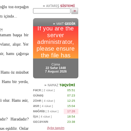
 oğlu toz-torpağın
ı içində...
?!
 tamam başqa bir
lanır, alışır. Yer
ir, hamı çağırışa
Cümə
22 Səfər 1448
7 Avgust 2026
. Hamı öz müsibət
. Hamı bir yerdə,
FƏCR
[ 2 rükət ]
05:51
GÜNƏŞ
07:23
i olur. Hamı əsir,
ZÖHR
[ 4 rükət ]
12:25
ƏSR
[ 4 rükət ]
15:04
MƏĞRİB
[ 3 rükət ]
17:26
İŞA
[ 4 rükət ]
18:54
adır? Haradadır?
GECƏYARI
23:38
Aylıq təqvim
əs eşidilir. Onlar