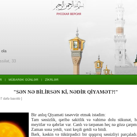
 ola
ssilət, 33
R
MÜBARƏK GÜNLƏR
ZİKRLƏR
|
|
"SƏN NƏ BİLİRSƏN Kİ, NƏDİR QİYAMƏT?!"
7 dəfə baxılıb ]
Bir anlıq Qiyaməti təsəvvür etmək istədim:
Tam səssizlik, qəribə sakitlik və vahimə dolu sükunət, h
meyitlər və qəbrlər var. Canlı və tərpənən heç nə gözə çarpmı
Zaman sona yetdi, vaxt keçdi getdi və bitdi.
Bərk, kəskin və tükürpədici bir qışqırıq səssizliyi parçalad