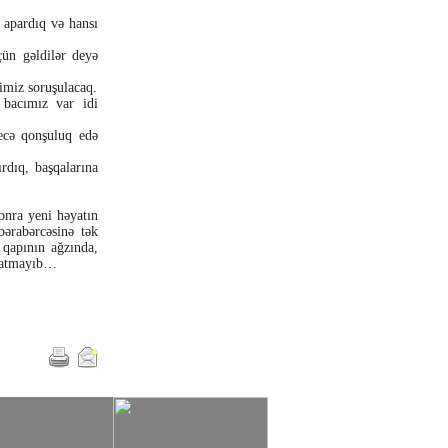
 apardıq və hansı
çün gəldilər deyə
imiz soruşulacaq.
 bacımız var idi
ecə qonşuluq edə
rdıq, başqalarına
sonra yeni həyatın
bərabərcəsinə tək
 qapının ağzında,
 çatmayıb…