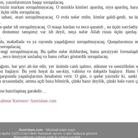
zın, yaxınlarımızın haqqı soruşulacaq.
izin markası soruşulmayacaq. O miniklə kimləri apardıq, niyə apardıq, hara
 üçün oldu soruşulacaq.
 sahəsi, ərazi soruşulmayacaq. O evdə nələr etdin, kimlər gəldi-getdi, nə ü
.
 qədər idi soruşulmyacaq. O maaşı hardan və necə qazanıb , nə üçün xərclədiy
 dostumuz tanışımız var idi deyil, neçə nəfər Allah rizası üçün qardaş
.
də, məhəllədə və ya rayonda yaşadığımız soruşulmayacaq. Qonşularımıza n
 soruşulacaq.
əngi soruşulmayacaq. Bu qəlbə nələr doldurduq, hansı şəxsiyyəti formalaşdı
, necə ünsiyyət saxladıq və hansı rəftarı göstərdik soruşulacaq.
ağıntı, hər şeyi alt-üst edir, yer üzündə canlı qalmır, sükunət və səssizlikdən 
əsi başlayır. Bu yeni həyat da səs-küy, vahimə və dəhşətlə başlayır. Hamı 
arşısında yaşadıqlarının hesabatını verir. O gün, o qədər yaxındır ki, sanki
n arxasındadır, amma açıb baxa bilmirik, çünki hazır deyilik, çünki hələ vaxtı
ə hazırlaşmaq gərəkdir…
 Şahmar Kərimov/ Azerislam.com
Azerislam.com
- Müstəqil islam saytı.
 layihə 1422-ci hicri ilinin Ramazan ayının 1-dən fəaliyyət göstərir.
Materiallardan istifadə etdikdə istinad vacibdir.