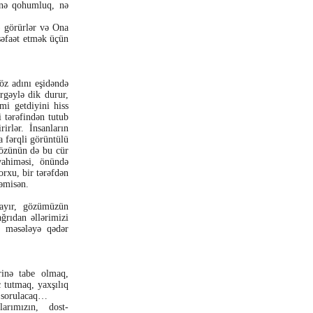
ş nə qohumluq, nə
) görürlər və Ona
 şəfaət etmək üçün
 öz adını eşidəndə
ərgəylə dik durur,
mi getdiyini hiss
 tərəfindən tutub
irlər. İnsanların
a fərqli görüntülü
ə özünün də bu cür
 vahiməsi, önündə
orxu, bir tərəfdən
əmisən.
layır, gözümüzün
ğrıdan əllərimizi
r məsələyə qədər
inə tabe olmaq,
 tutmaq, yaxşılıq
q sorulacaq…
arımızın, dost-