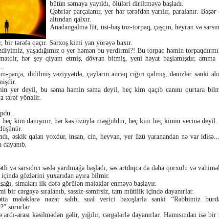
bütün səmaya yayıldı, ölüləri diriltməyə başladı.
Qəbrlər parçalanır, yer hər tərəfdən yarılır, paralanır. Bəşər
altından qalxır.
Anadangəlmə lüt, üst-baş toz-torpaq, çaşqın, heyran və sarsınt
r, bir tərəfə qaçır. Sərxoş kimi yan yörəyə baxır.
zdiyimiz, yaşadığımız o yer həmən bu yerdirmi?! Bu torpaq həmin torpaqdırmı
mətdir, hər şey qiyam etmiş, dövran bitmiş, yeni həyat başlamışdır, amma
..
m-parça, didilmiş vəziyyətdə, çayların ancaq cığırı qalmış, dənizlər sanki alov
mişdir.
in yer deyil, bu səma həmin səma deyil, heç kim qaçıb canını qurtara bilm
a tərəf yönəlir.
pdu...
 heç kim danışmır, hər kəs özüylə məşğuldur, heç kim heç kimin vecinə deyil
 düşünür.
dı, əskik qalan yoxdur, insan, cin, heyvan, yer üzü yaranandan nə var idisə..
a dayanıb.
tli və sarsıdıcı səslə yarılmağa başladı, səs artdıqca da daha qorxulu və vahiməl
k içində gözlərini yuxarıdan ayıra bilmir.
şağı, simaları ilk dəfə görülən mələklər enməyə başlayır.
mi bir cərgəyə sıralanıb, səssiz-səmirsiz, tam mütilik içində dayanırlar.
ətta mələklərə nəzər salıb, sual verici baxışlarla sanki “Rəbbimiz burd
?” sorurlar.
 ardı-arası kəsilmədən gəlir, yığılır, cərgələrlə dayanırlar. Hamısından isə bir s