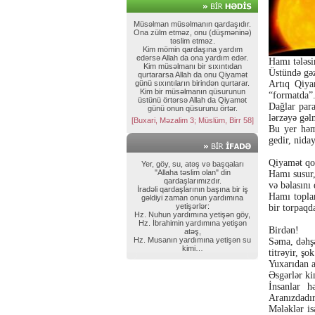
Müsəlman müsəlmanın qardaşıdır.
Ona zülm etməz, onu (düşməninə)
təslim etməz.
Kim mömin qardaşına yardım
edərsə Allah da ona yardım edər.
Hamı tələsi
Kim müsəlmanı bir sıxıntıdan
Üstündə gə
qurtararsa Allah da onu Qiyamət
günü sıxıntıların birindən qurtarar.
Artıq Qiya
Kim bir müsəlmanın qüsurunun
“formatda”.
üstünü örtərsə Allah da Qiyamət
Dağlar para
günü onun qüsurunu örtər.
lərzəyə gəl
[Buxari, Məzalim 3; Müslüm, Birr 58]
Bu yer həm
gedir, niday
Qiyamət qo
Yer, göy, su, atəş və başqaları
"Allaha təslim olan" din
Hamı susur,
qardaşlarımızdır.
və bəlasını
İradəli qardaşlarının başına bir iş
Hamı toplan
gəldiyi zaman onun yardımına
yetişərlər:
bir torpaqd
Hz. Nuhun yardımına yetişən göy,
Hz. İbrahimin yardımına yetişən
Birdən!
atəş,
Hz. Musanın yardımına yetişən su
Səma, dəhşə
kimi…
titrəyir, şo
Yuxarıdan a
Əsgərlər ki
İnsanlar h
Aranızdadır
Mələklər isə