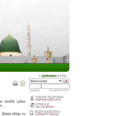
ayə(lər)
nə axtarırsınız?
ər tərəfdə yalnız
r.
ı. Bütün üfüqə və