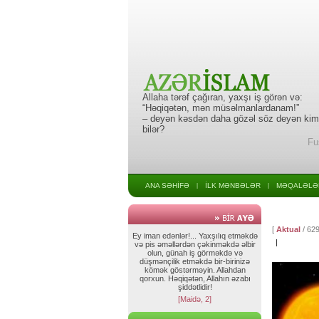
Allaha tərəf çağıran, yaxşı iş görən və:
“Həqiqətən, mən müsəlmanlardanam!”
– deyən kəsdən daha gözəl söz deyən kim
bilər?
Fu
ANA SƏHİFƏ
İLK MƏNBƏLƏR
MƏQALƏLƏ
|
|
[
Aktual
/ 629
Ey iman edənlər!... Yaxşılıq etməkdə
|
və pis əməllərdən çəkinməkdə əlbir
olun, günah iş görməkdə və
düşmənçilik etməkdə bir-birinizə
kömək göstərməyin. Allahdan
qorxun. Həqiqətən, Allahın əzabı
şiddətlidir!
[Maidə, 2]