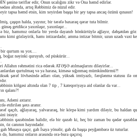
şəninə təriflər edir, Onun ucalığını zikr və Ona həmd edirlər.
 sədası altında, artıq Rəbbimiz də nüzul edir.
eyir tapsa həmd etsin, kim xeyirdən başqa bir şey tapsa ancaq özünü qınasın!
miş, çaşqın halda, yayınır, bir tərəfə baxaraq qərar tuta bilmir.
günəş getdikcə yaxınlaşır, yaxınlaşır...
 biz, hamımız onlarla bir yerdə dayanıb hönkürtüylə ağlayır, dəhşətdən göz 
amı kimi gözləyirik, hamı intizardadır, amma intizar bitmir, uzun uzadı vaxt keç
..
 bir qurtum su yox....
, boğaz nəyinki quruyub, od püskürür...
..
əri Allahın rəhmətini rica edərək ATƏŞƏ atılmaqlarını diləyirlər...
lanlardan qurtulmaq və ya harasa, kiməsə sığınmaq mümkündürmü?!
üksək şərəf lövhəsində adları olan, yüksək imtiyazlı, fərqlənmə statusu ilə o
rdır.
bbinin kölgəsi altında olan 7 tip , 7 kateqoriyaya aid olanlar da var...
rın qalanı?!
anı, Adəmi axtarır.
də etdirilən şəxs aranır.
rəf qaçıb, ağlayaraq, yalvararaq, bir körpə kimi yardım diləyir, bu haldan q
ini istəyir.
əbbinin qəzəbindən halidir, elə bir qəzəb ki, heç bir zaman bu qədər qəzəb
nin, öz canının hayındadır.
ə gah Musaya qaçır, gah İsaya yönəlir, gah da başqa peyğəmbərə üz tuturlar.
 də, hamımız onların arasında ora-bura qaçırıq.