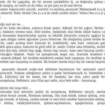
ntü, elə bir çaşqınlıq, elə bir sarsıntı içindədirlər ki, nə doğmalıq qalmı
də tanışlıq, nə vəzifə nə də rütbə, nə pul para nə də mal-dövlət.
sanlar bəşəriyyətin seyyidi, xeyirlisi və seçilmiş şəxsiyyəti Muhammədi (s.a.s
əf tələsirlər. Hamı birdən Ona (s.a.s) üz tutub yardım istəyir. Yalnız Ona (s.a.s)
.
rğu sual anı isə…
r bir kəslə tək-təkinə, yalnızca hesab aparır. Adbaad, bir-bir çağırır. Birdən
an, bədənini titrəmə tutur, dilin tutulur, bədənində olan bütün tüklər hamısı c
a hissəsində damarlarından qaynar su tökülüb kürəyinin ortasıyla aşağıya ki
 qala aldığın nəfəsi ağzından çıxara bilmirsən. Bu durğunluq içində birdən iki
rlar, sanki ayılmış kimi baxırsan ki, mələklərdir, səni hazır vəziyyətə gətir
əkib apara-apara, hamının da gözü təbii ki, səndə. Gözlər sənə zillənmiş, ətrafd
imisi dizi üstə, kimisi başı aşağı, kimisi başı yuxarı, hamı sənə baxaraq eynil
rılacağını düşünür. Sənin isə qulaqlarında atəşin səsi, ürəyində hesabatın
 əzəməti dəhşəti, bir tərəfdən mələklərin səndən bərk yapışması, bir tərəfdən q
ərəfdən tam məyusluq və üzüntü. Bu hissləri ömrün boyu heç bir zaman keçirm
 qarşısında dayanıb sorğu-sual edilərkən həyatımızın hər saniyəsini xatır
çirəcəyik. Peşman olduğumuz anlara o qədər heyfslənəcəyik ki, üzüntüdən a
ik. Etdiyimiz hər bir əmələ, hər bir hərəkətə, hər sözə, zərrə qədər bi
 soruşulacaq. Rəbbimiz; niyə filan şeyi etdin, niyə belə etdin – buyuracaq.
diyini özü yaxşı bilir…
ızdan eyni mövzulu suallar da soruşulacaq. Rəbbimizi tanıyıb, əmrlər
klərinə boyun əymək, Rəsulunu tanımaq, Ona itaət etmək, namaz qılmaq, oruc
əqə vermək, əl tutmaq, yardım etmək və sairə kimi əməllər hamımızdan mütlə
 mütləq valideynlərimizin, qohum-əqrabamızın, uşaqlarımızın, qonşul