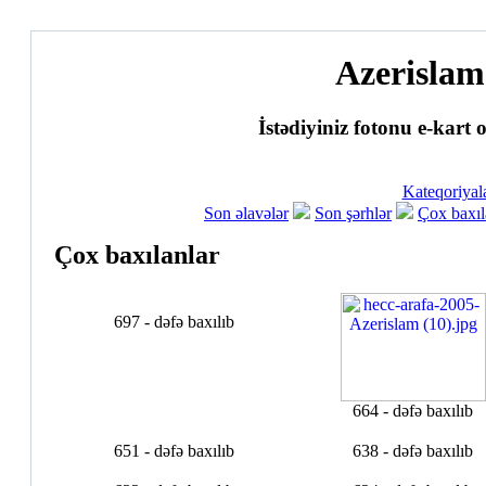
Azerislam
İstədiyiniz fotonu e-kart o
Kateqoriyala
Son əlavələr
Son şərhlər
Çox baxıl
Çox baxılanlar
697 - dəfə baxılıb
664 - dəfə baxılıb
651 - dəfə baxılıb
638 - dəfə baxılıb