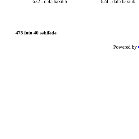
632 - dəfə baxılıb
624 - dəfə baxılıb
475 foto 40 səhifədə
Powered by