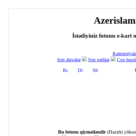
Azerislam
İstədiyiniz fotonu e-kart o
Kateqoriyala
Son əlavələr
Son şərhlər
Çox baxıl
Bu fotonu qiymətləndir
(Hazırki yüksəli