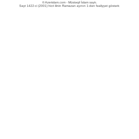
© Azerislam.com - Müstəqil İslam saytı.
Sayt 1422-ci (2001) hicri ilinin Ramazan ayının 1-dən fəaliyyət göstərir.