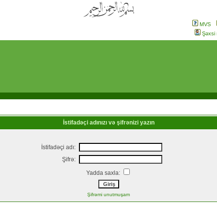
MVS
Şəxsi
İstifadəçi adınızı və şifrənizi yazın
İstifadəçi adı:
Şifrə:
Yadda saxla:
Şifrəmi unutmuşam