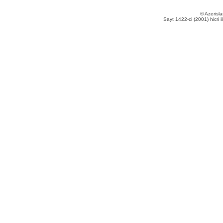
© Azerisla
Sayt 1422-ci (2001) hicri i