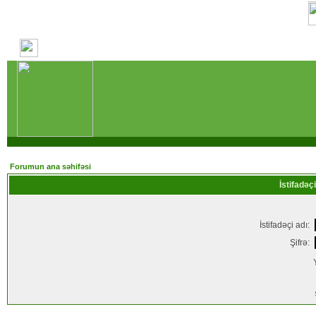
Forumun ana səhifəsi
İstifadəçi
İstifadəçi adı:
Şifrə: