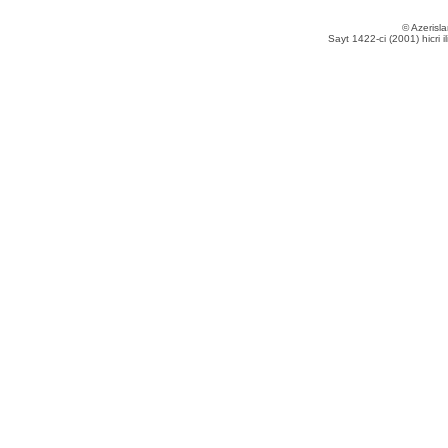
© Azerisla
Sayt 1422-ci (2001) hicri i