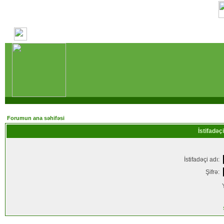
Forumun ana səhifəsi
İstifadəçi
İstifadəçi adı:
Şifrə: