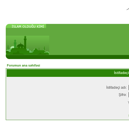
Forumun ana səhifəsi
İstifadəçi
İstifadəçi adı:
Şifrə: