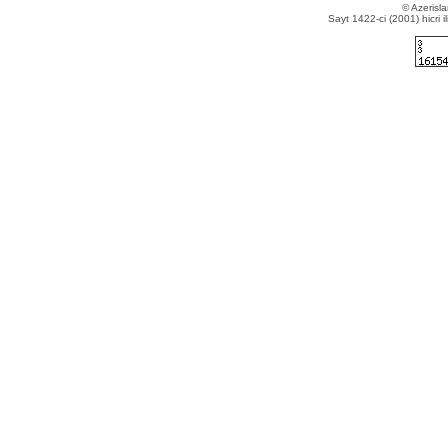
© Azerisla
Sayt 1422-ci (2001) hicri i