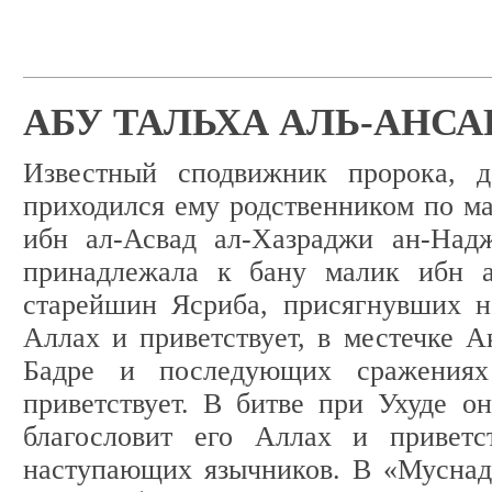
АБУ ТАЛЬХА АЛЬ-АНСА
Известный сподвижник пророка, д
приходился ему родственником по м
ибн ал-Асвад ал-Хазраджи ан-Над
принадлежала к бану малик ибн 
старейшин Ясриба, присягнувших на
Аллах и приветствует, в местечке А
Бадре и последующих сражениях
приветствует. В битве при Ухуде о
благословит его Аллах и приветс
наступающих язычников. В «Муснад