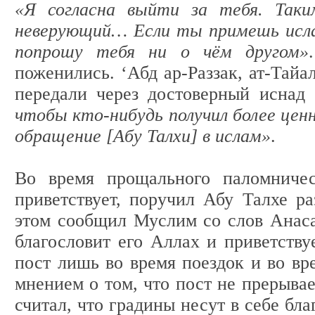
«Я согласна выйти за тебя. Так
неверующий… Если ты примешь исла
попрошу тебя ни о чём другом»
поженились. ‘Абд ар-Раззак, ат-Тайа
передали через достоверный иснад
чтобы кто-нибудь получил более цен
обращение [Абу Талхи] в ислам»
.
Во время прощального паломничес
приветствует, поручил Абу Талхе р
этом сообщил Муслим со слов Анаса
благословит его Аллах и приветству
пост лишь во время поездок и во вр
мнением о том, что пост не прерывае
считал, что градины несут в себе бл