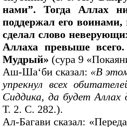
нами”. Тогда Аллах н
поддержал его воинами,
сделал слово неверующи
Аллаха превыше всего
Мудрый»
(
сура 9 «Покаяни
Аш-Ша‘би сказал:
«В этом
упрекнул всех обитателе
Сиддика, да будет Аллах 
Т. 2. С. 282.
).
Ал-Багави сказал: «Переда