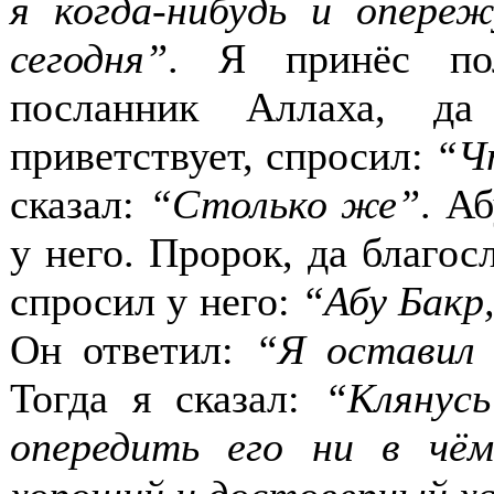
я когда-нибудь и опере
сегодня”
. Я принёс по
посланник Аллаха, да
приветствует, спросил:
“Ч
сказал:
“Столько же”
. А
у него. Пророк, да благос
спросил у него:
“Абу Бакр
Он ответил:
“Я оставил 
Тогда я сказал:
“Клянусь
опередить его ни в чё