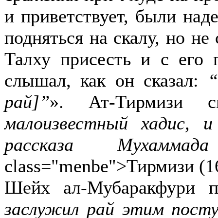
и приветствует, были над
подняться на скалу, но не
Талху присесть и с его 
слышал, как он сказал:
“
рай]”
». Ат-Тирмизи 
малоизвестный хадис, 
рассказа Мухамма
class="menbe">Тирмизи (16
Шейх ал-Мубаракфури 
заслужил рай этим посту