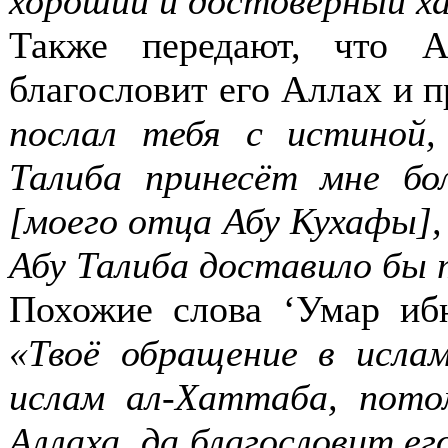
хороший и достоверный х
Также передают, что А
благословит его Аллах и 
послал тебя с истиной
Талиба принесёт мне бо
[моего отца Абу Кухафы],
Абу Талиба доставило бы 
Похожие слова ‘Умар ибн
«Твоё обращение в исла
ислам ал-Хаттаба, пото
Аллаха, да благословит е