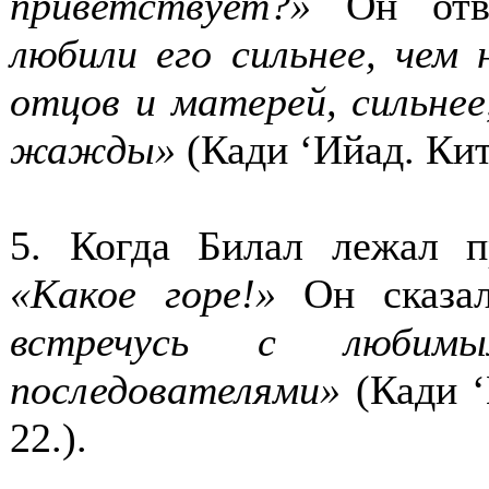
приветствует?»
Он отв
любили его сильнее, чем
отцов и матерей, сильнее
жажды»
(
Кади ‘Ийад. Кит
5. Когда Билал лежал п
«Какое горе!»
Он сказа
встречусь с любим
последователями»
(
Кади ‘
22.
).