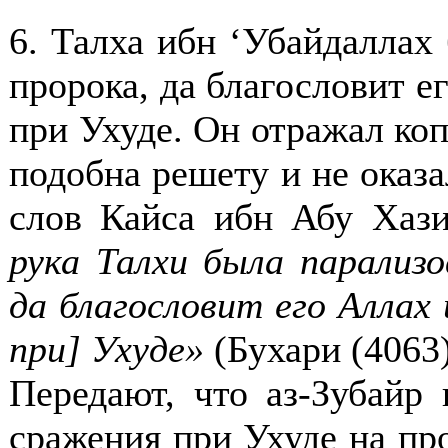
6. Талха ибн ‘Убайдаллах
пророка, да благословит ег
при Ухуде. Он отражал копь
подобна решету и не оказа
слов Кайса ибн Абу Хаз
рука Талхи была парализ
да благословит его Аллах
при] Ухуде»
(
Бухари (4063
Передают, что аз-Зубайр 
сражения при Ухуде на про