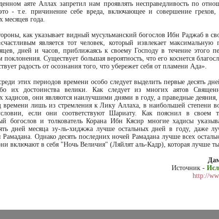
енном аяте Аллах запретил нам проявлять несправедливость по отн
 это - т.е. причинение себе вреда, включающее и совершение грехов,
х месяцев года.
тороны, как указывает видный мусульманский богослов Ибн Раджаб в сво
«счастливым является тот человек, который извлекает максимальную 
яцев, дней и часов, приближаясь к своему Господу в течение этого п
м поклонения. Существует большая вероятность, что его коснется благос
твует радость от осознания того, что убережет себя от пламени Ада».
среди этих периодов времени особо следует выделить первые десять дне
бо их достоинства велики. Как следует из многих аятов Священ
х хадисов, они являются наилучшими днями в году, а праведные деяния,
д времени лишь из стремления к Лику Аллаха, в наибольшей степени в
словии, если они соответствуют Шариату. Как пояснил в своем та
ый богослов и толкователь Корана Ибн Кясир многие хадисы указыв
ять дней месяца зу-ль-хиджжа лучше остальных дней в году, даже л
й Рамадана. Однако десять последних ночей Рамадана лучше всех осталь
они включают в себя "Ночь Величия" (Ляйлят аль-Кадр), которая лучше ты
Да
Источник -
Исл
http://w