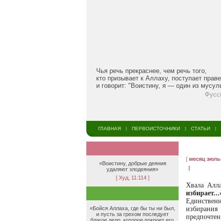
Чья речь прекраснее, чем речь того,
кто призывает к Аллаху, поступает прав
и говорит: "Воистину, я — один из мусу
Фусс
ГЛАВНАЯ
ПЕРВОИСТОЧНИКИ
СТАТЬИ
|
|
|
[
месяц зюль
«Воистину, добрые деяния
|
удаляют злодеяния»
[ Худ, 11:114 ]
Хвала Алла
избирает...
Единственн
«Бойся Аллаха, где бы ты ни был,
избирания 
и пусть за грехом последует
предпочте
благое дело, которое покроет его,