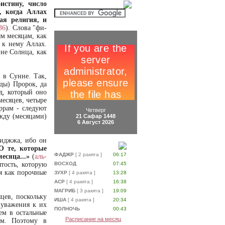
истину, число
, когда Аллах
ая религия, и
36
). Слова "фи-
ым месяцам, как
 к нему Аллах.
 не Солнца, как
 в Сунне. Так,
ды) Пророк, да
ид, который оно
месяцев, четыре
ррам - следуют
Четверг
жду (месяцами)
21 Сафар 1448
6 Август 2026
хиджжа, ибо он
О те, которые
ФАДЖР
[ 2 ракята ]
06:17
есяца...»
(
аль-
ятость, которую
ВОСХОД
07:45
бя как порочные
ЗУХР
[ 4 ракята ]
13:28
АСР
[ 4 ракята ]
16:38
МАГРИБ
[ 3 ракята ]
19:09
цев, поскольку
ИША
[ 4 ракята ]
20:34
 уважения к их
ПОЛНОЧЬ
00:43
ем в остальные
Расписание на месяц
ым. Поэтому в