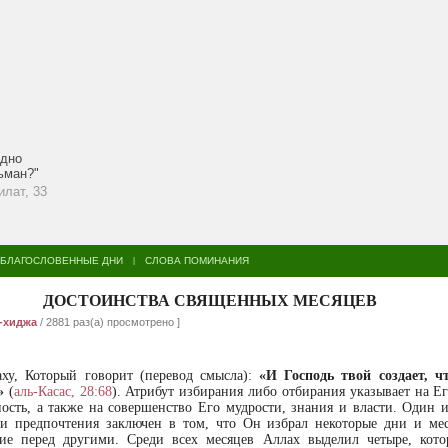
едно
льман?"
илат, 33
БЛАГОСЛОВЕННЫЕ ДНИ
СЛОВА ПОМИНАНИЯ
|
ДОСТОИНСТВА СВЯЩЕННЫХ МЕСЯЦЕВ
-хиджа
/ 2881 раз(а) просмотрено ]
ху, Который говорит (перевод смысла):
«И Господь твой создает, ч
»
(
аль-Касас, 28:68
). Атрибут избирания либо отбирания указывает на Е
ость, а также на совершенство Его мудрости, знания и власти. Один и
и предпочтения заключен в том, что Он избрал некоторые дни и ме
ние перед другими. Среди всех месяцев Аллах выделил четыре, кот