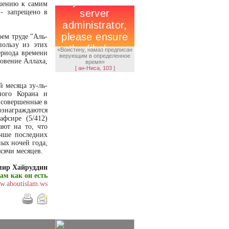
ошению к самим
 - запрещено в
ем труде "Аль-
пользу из этих
«Воистину, намаз предписан
ериода времени
верующим в определенное
ловение Аллаха,
время»
[ ан-Ниса, 103 ]
й месяца зу-ль-
ного Корана и
 совершенные в
ознаграждаются
фсире (5/412)
ают на то, что
учше последних
ных ночей года,
сячи месяцев.
мир Хайруддин
ам как он есть
ww.aboutislam.ws