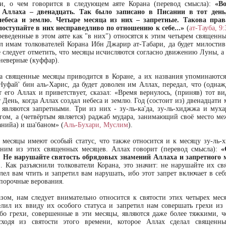
и, о чем говорится в следующем аяте Корана (перевод смысла):
«Во
 Аллаха – двенадцать. Так было записано в Писании в тот день
небеса и землю. Четыре месяца из них – запретные. Такова прав
поступайте в них несправедливо по отношению к себе...»
(
ат-Тауба, 9:
реведенные в этом аяте как "в них") относятся к этим четырем священн
ал имам толкователей Корана Ибн Джарир ат-Табари, да будет милостив
е следует отметить, что месяцы исчисляются согласно движению Луны, а
 неверные (куффар).
а священные месяцы приводится в Коране, а их названия упоминаются
Нуфай' бин аль-Харис, да будет доволен им Аллах, передал, что (однаж
т его Аллах и приветствует, сказал: «Время вернулось, (приняв) тот в
 День, когда Аллах создал небеса и землю. Год (состоит из) двенадцати 
 являются запретными. Три из них - зу-ль-ка'да, зу-ль-хиджжа и муха
угом, а (четвёртым является) раджаб мудара, занимающий своё место ме
анийа) и ша'баном» (
Аль-Бухари, Муслим
).
месяцы имеют особый статус, что также относится и к месяцу зу-ль-
дним из этих священных месяцев. Аллах говорит (перевод смысла):
«
 Не нарушайте святость обрядовых знамений Аллаха и запретного м
). Как разъяснили толкователи Корана, это значит: не нарушайте их св
лел вам чтить и запретил вам нарушать, ибо этот запрет включает в се
 порочные верования.
зом, нам следует внимательно относится к святости этих четырех меся
лил их ввиду их особого статуса и запретил нам совершать грехи из
ибо грехи, совершенные в эти месяцы, являются даже более тяжкими, ч
сходя из святости этого времени, которое Аллах сделал священн