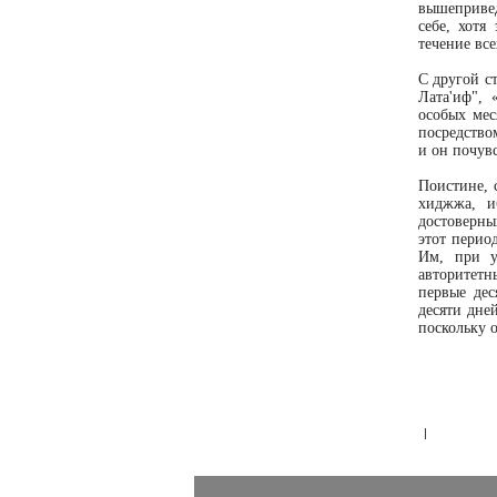
вышепривед
себе, хотя
течение все
С другой с
Лата'иф", 
особых мес
посредство
и он почувс
Поистине, 
хиджжа, и
достоверны
этот перио
Им, при у
авторитетн
первые дес
десяти дне
поскольку 
|