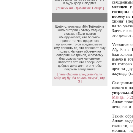
священным
и будь добр к людям»
месяцев у
[ “Сахих аль-Джами‘ ас-Сагир” ]
сотворил 
посему не 
хинна" (пе
на то указ
Шейх-уль-ислам Ибн Теймийя в
комментарии к этому хадису
Здесь такж
сказал: «Если доктор
это делают
обнаруживает, что больной
принял то, что вредит его
организму, то он предписывает
Указание н
ему принять то, что принесет ему
Абу Бакра 
пользу. Человек обречен на
благослови
совершение грехов, и поэтому
благоразумным человеком
имело в тот
является тот, кто совершает
из которых
добрые дела для того, чтобы
друг за др
покрыть злодеяния»
джумада (с
[ “аль-Васийа аль-Джами‘а ли
Хейр ад-Дунйа ва аль-Ахира”, стр.
3 ]
Священные 
является о
уверовали!
Маида, 5:2
Аллах пове
дела, так и
Таким обра
Аллах выде
святости, 
месяцы, и