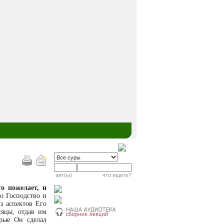
аят(ы)
что ищете?
то пожелает, и
го Господство и
з аспектов Его
сяцы, отдав им
орые Он сделал