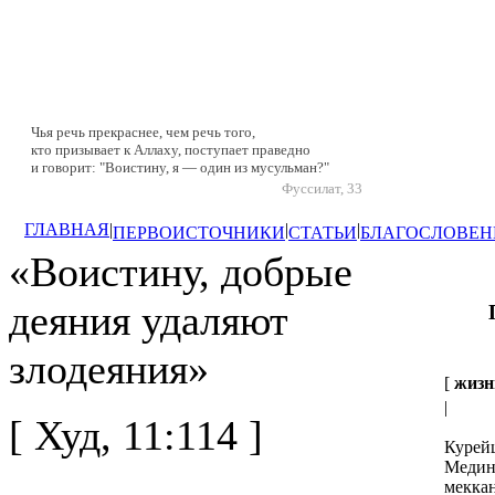
Чья речь прекраснее, чем речь того,
кто призывает к Аллаху, поступает праведно
и говорит: "Воистину, я — один из мусульман?"
Фуссилат, 33
ГЛАВНАЯ
|
|
|
ПЕРВОИСТОЧНИКИ
СТАТЬИ
БЛАГОСЛОВЕН
«Воистину, добрые
деяния удаляют
злодеяния»
[
жизн
|
[ Худ, 11:114 ]
Курей
Медине
меккан