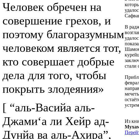
Человек обречен на
котор
удалос
Сафван
совершение грехов, и
В раджа
поэтому благоразумным
возгл
удалос
показа
человеком является тот,
Шамом,
курейш
кто совершает добрые
заключ
стали 
дела для того, чтобы
Прибли
феврал
покрыть злодеяния»
напра
мечеть
остаёт
[ “аль-Васийа аль-
устрем
Джами‘а ли Хейр ад-
Из кн
Мухам
Дунйа ва аль-Ахира”,
Перей