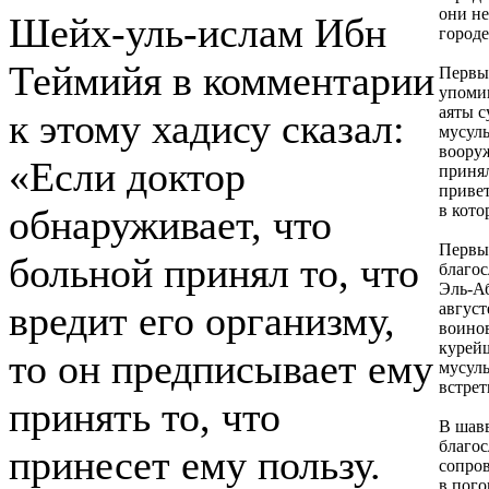
они не
Шейх-уль-ислам Ибн
городе
Теймийя в комментарии
Первы
упомин
аяты с
к этому хадису сказал:
мусул
воору
«Если доктор
принял
привет
в кото
обнаруживает, что
Первым
больной принял то, что
благос
Эль-Аб
вредит его организму,
август
воинов
курейш
то он предписывает ему
мусуль
встрет
принять то, что
В шавв
благос
принесет ему пользу.
сопро
в пого