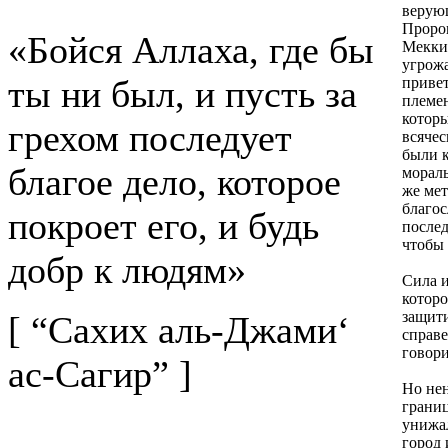
верующ
Пророк
«Бойся Аллаха, где бы
Мекки 
угрожа
ты ни был, и пусть за
привет
племе
которы
грехом последует
всячес
были к
благое дело, которое
мораль
же мет
благос
покроет его, и будь
послед
чтобы 
добр к людям»
Сила и
которо
защит
[ “Сахих аль-Джами‘
справ
говори
ас-Сагир” ]
Но нен
границ
унижа
город 