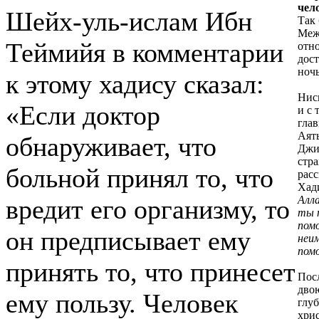
чело
Шейх-уль-ислам Ибн
Так
Меж
Теймийя в комментарии
отно
дост
ночь
к этому хадису сказал:
Нисп
«Если доктор
и с 
гла
Аят
обнаруживает, что
Джи
стра
больной принял то, что
расс
Хад
Алла
вредит его организму, то
ты 
пом
он предписывает ему
неи
пом
принять то, что принесет
Посл
дво
ему пользу. Человек
глуб
хри