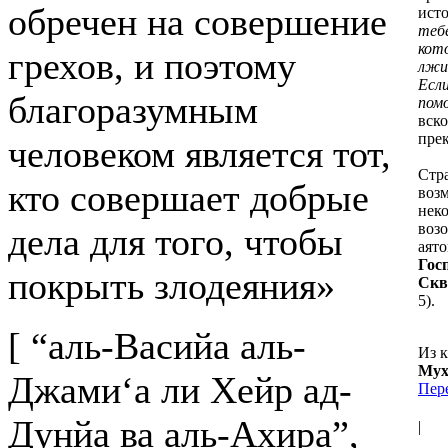
обречен на совершение
исто
тебе
кот
грехов, и поэтому
лжи,
Если
благоразумным
помо
вско
пре
человеком является тот,
Стр
кто совершает добрые
возм
нек
воз
дела для того, чтобы
аято
Гос
покрыть злодеяния»
Скв
5).
[ “аль-Васийа аль-
Из 
Мух
Джами‘а ли Хейр ад-
Пер
Дунйа ва аль-Ахира”,
|