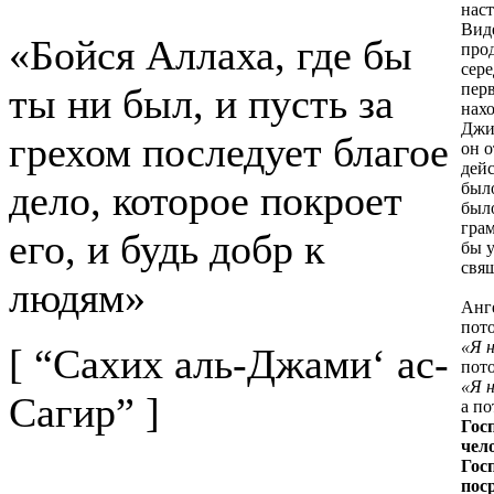
наст
Виде
«Бойся Аллаха, где бы
про
сер
пер
ты ни был, и пусть за
нахо
Джи
грехом последует благое
он 
дейс
дело, которое покроет
был
было
гра
его, и будь добр к
бы у
свя
людям»
Анге
пот
«Я 
[ “Сахих аль-Джами‘ ас-
пото
«Я 
Сагир” ]
а по
Гос
чел
Гос
пос