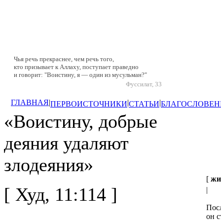
Чья речь прекраснее, чем речь того,
кто призывает к Аллаху, поступает праведно
и говорит: "Воистину, я — один из мусульман?"
Фуссилат, 33
ГЛАВНАЯ
|
|
|
ПЕРВОИСТОЧНИКИ
СТАТЬИ
БЛАГОСЛОВЕН
«Воистину, добрые
деяния удаляют
злодеяния»
[
жи
[ Худ, 11:114 ]
|
Посл
он с