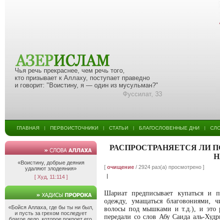
Чья речь прекраснее, чем речь того,
кто призывает к Аллаху, поступает праведно
и говорит: "Воистину, я — один из мусульман?"
Фуссилат, 33
ГЛАВНАЯ
ПЕРВОИСТОЧНИКИ
СТАТЬИ
БЛАГОСЛОВЕННЫЕ ДНИ
СЛ
|
|
|
|
РАСПРОСТРАНЯЕТСЯ ЛИ 
Н
«Воистину, добрые деяния
[
очищение
/ 2924 раз(а) просмотрено ]
удаляют злодеяния»
|
[ Худ, 11:114 ]
Шариат предписывает купаться и п
одежду, умащаться благовониями, ч
«Бойся Аллаха, где бы ты ни был,
волосы под мышками и т.д.), и это 
и пусть за грехом последует
передали со слов Абу Саида аль-Худр
благое дело, которое покроет его,