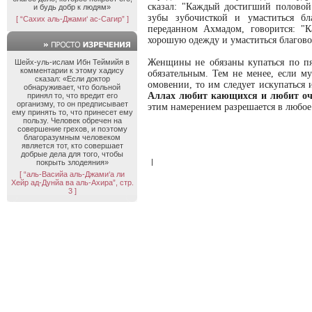
сказал: "Каждый достигший половой 
и будь добр к людям»
зубы зубочисткой и умаститься бл
[ “Сахих аль-Джами‘ ас-Сагир” ]
переданном Ахмадом, говорится: "К
хорошую одежду и умаститься благовон
Женщины не обязаны купаться по пя
Шейх-уль-ислам Ибн Теймийя в
комментарии к этому хадису
обязательным. Тем не менее, если 
сказал: «Если доктор
омовении, то им следует искупаться 
обнаруживает, что больной
Аллах любит кающихся и любит 
принял то, что вредит его
организму, то он предписывает
этим намерением разрешается в любое 
ему принять то, что принесет ему
пользу. Человек обречен на
совершение грехов, и поэтому
благоразумным человеком
является тот, кто совершает
добрые дела для того, чтобы
|
покрыть злодеяния»
[ “аль-Васийа аль-Джами‘а ли
Хейр ад-Дунйа ва аль-Ахира”, стр.
3 ]