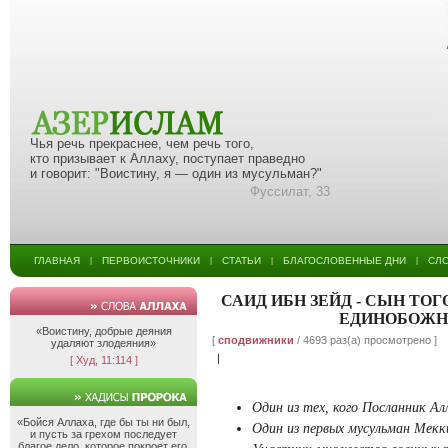
Чья речь прекраснее, чем речь того,
кто призывает к Аллаху, поступает праведно
и говорит: "Воистину, я — один из мусульман?"
Фуссилат, 33
ГЛАВНАЯ
ПЕРВОИСТОЧНИКИ
СТАТЬИ
БЛАГОСЛОВЕННЫЕ ДНИ
СЛ
|
|
|
|
САИД ИБН ЗЕЙД - СЫН ТО
ЕДИНОБОЖН
«Воистину, добрые деяния
[
сподвижники
/ 4693 раз(а) просмотрено ]
удаляют злодеяния»
|
[ Худ, 11:114 ]
Один из тех, кого Посланник Ал
«Бойся Аллаха, где бы ты ни был,
Один из первых мусульман Мекки
и пусть за грехом последует
благое дело, которое покроет его,