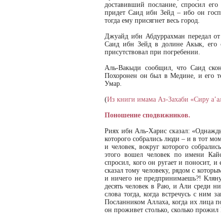
доставивший послание, спросил его 
придет Саид ибн Зейд – ибо он госп
тогда ему присягнет весь город.
Джуайд ибн Абдуррахман передал от 
Саид ибн Зейд в долине Акык, его 
присутствовал при погребении.
Аль-Вакыди сообщил, что Саид скон
Похоронен он был в Медине, и его т
Умар.
(
Из книги имама Аз-Захаби «Сиру а’а
Поношение сподвижников.
Риях ибн Аль-Харис сказал: «Однажды
которого собрались люди – и в тот м
и человек, вокруг которого собралис
этого вошел человек по имени Кайс
спросил, кого он ругает и поносит, и
сказал тому человеку, рядом с котор
и ничего не предпринимаешь?! Кляну
десять человек в Раю, и Али среди ни
слова тогда, когда встречусь с ним з
Посланником Аллаха, когда их лица п
он проживет столько, сколько прожил 