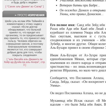
Участник множества военных по
и будь добр к людям»
Ветеран битвы при Бадре...
[ “Сахих аль-Джами‘ ас-Сагир” ]
Он осаждал Дамаск и открывал 
Уммы, кто правил Дамаском...
Шейх-уль-ислам Ибн Теймийя в
комментарии к этому хадису
Его полное имя:
Саид ибн Зейд ибн 
сказал: «Если доктор
Разах ибн Ади ибн Кааб ибн Люай и
обнаруживает, что больной
курейшит из племени Умара ибн Аль-
принял то, что вредит его
организму, то он предписывает
был смуглым, высоким и с густы
ему принять то, что принесет ему
сподвижников и их учеников – ибн
пользу. Человек обречен на
Зубейр, и многие другие. Общее коли
совершение грехов, и поэтому
благоразумным человеком
Аль-Бухари привел в своем сборнике 
является тот, кто совершает
добрые дела для того, чтобы
Имам Аль-Бухари от Аз-Зухри прив
покрыть злодеяния»
единобожников Мекки, которые стр
[ “аль-Васийа аль-Джами‘а ли
Хейр ад-Дунйа ва аль-Ахира”, стр.
язычников из своего народа и отправ
3 ]
христианства – но лишь возненавидел
религии Ибрахима, но мало чего дошл
Сообщается, что Посланник Аллаха, 
Саида, Зейда, сказал: «Он воскреснет
Уммы».
Он видел Посланника Аллаха, но не до
Мухаммад ибн Исхак сказал: «В Мек
идолам – это были Зейд ибн Амру, В