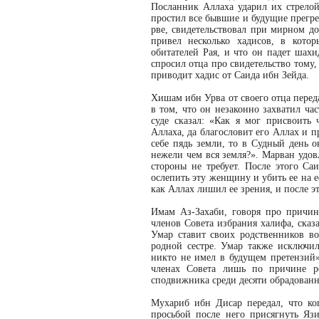
Посланник Аллаха ударил их стрело
простил все бывшие и будущие прегре
рве, свидетельствовал при мирном до
привел несколько хадисов, в кото
обитателей Рая, и что он падет шах
спросил отца про свидетельство тому, 
приводит хадис от Саида ибн Зейда.
Хишам ибн Урва от своего отца перед
в том, что он незаконно захватил ча
суде сказал: «Как я мог присвоить
Аллаха, да благословит его Аллах и пр
себе пядь земли, то в Судный день о
нежели чем вся земля?». Марван удовл
стороны не требует. После этого С
ослепить эту женщину и убить ее на е
как Аллах лишил ее зрения, и после эт
Имам Аз-Захаби, говоря про причин
членов Совета избрания халифа, сказа
Умар ставит своих родственников в
родной сестре. Умар также исключил
никто не имел в будущем претензий»
членах Совета лишь по причине ро
сподвижника среди десяти обрадован
Мухариб ибн Дисар передал, что к
просьбой после него присягнуть Яз