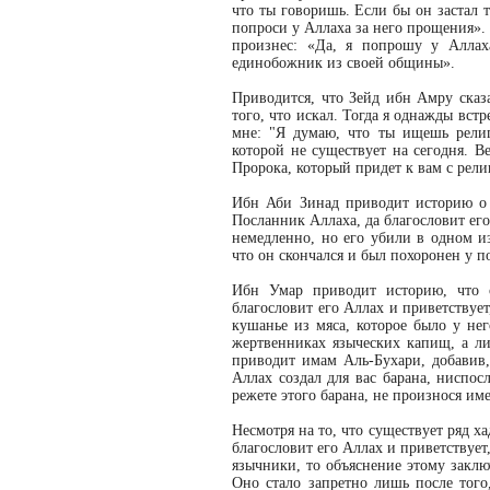
что ты говоришь. Если бы он застал т
попроси у Аллаха за него прощения». 
произнес: «Да, я попрошу у Аллах
единобожник из своей общины».
Приводится, что Зейд ибн Амру сказ
того, что искал. Тогда я однажды вст
мне: "Я думаю, что ты ищешь рели
которой не существует на сегодня. В
Пророка, который придет к вам с рел
Ибн Аби Зинад приводит историю о 
Посланник Аллаха, да благословит его
немедленно, но его убили в одном 
что он скончался и был похоронен у 
Ибн Умар приводит историю, что о
благословит его Аллах и приветствуе
кушанье из мяса, которое было у него
жертвенниках языческих капищ, а л
приводит имам Аль-Бухари, добавив,
Аллах создал для вас барана, ниспос
режете этого барана, не произнося име
Несмотря на то, что существует ряд ха
благословит его Аллах и приветствует
язычники, то объяснение этому заклю
Оно стало запретно лишь после того