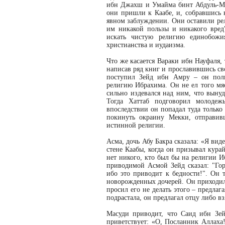
ибн Джахш и Умайма бинт Абдуль-Му
они пришли к Каабе, и, собравшись в
явном заблуждении. Они оставили ре
им никакой пользы и никакого вред
искать чистую религию единобож
христианства и иудаизма.
Что же касается Вараки ибн Науфаля,
написав ряд книг и прославившись св
поступил Зейд ибн Амру – он полно
религию Ибрахима. Он не ел того мяс
сильно издевался над ним, что вынуд
Тогда Хаттаб подговорил молодеж
впоследствии он попадал туда только
покинуть окраину Мекки, отправив
истинной религии.
Асма, дочь Абу Бакра сказала: «Я ви
стене Каабы, когда он призывал кура
нет никого, кто был бы на религии И
приводимой Асмой Зейд сказал: "Гор
ибо это приводит к бедности!". Он 
новорожденных дочерей. Он приходил 
просил его не делать этого – предлага
подрастала, он предлагал отцу либо вз
Масуди приводит, что Саид ибн Зей
приветствует: «О, Посланник Аллаха