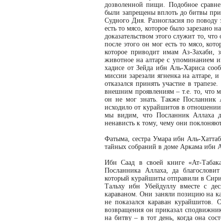
дозволенной пищи. Подобное сравне
были запрещены вплоть до битвы при 
Судного Дня. Разногласия по поводу 
есть то мясо, которое было зарезано н
доказательством этого служит то, что 
после этого он мог есть то мясо, кот
которое приводит имам Аз-Захаби, з
животное на алтаре с упоминанием и
хадисе от Зейда ибн Аль-Хариса соо
миссии зарезали ягненка на алтаре, и
отказался принять участие в трапезе
внешним проявлениям – т.е. то, что мя
он не мог знать. Также Посланник А
исходило от курайшитов в отношении 
мы видим, что Посланник Аллаха д
ненависть к тому, чему они поклоняют
Фатыма, сестра Умара ибн Аль-Хаттаб
тайных собраний в доме Аркама ибн 
Ибн Саад в своей книге «Ат-Табак
Посланника Аллаха, да благословит
который курайшиты отправили в Сири
Тальху ибн Убейдуллу вместе с де
караваном. Они заняли позицию на ка
не показался караван курайшитов.
возвращения он приказал сподвижник
на битву – в тот день, когда она со