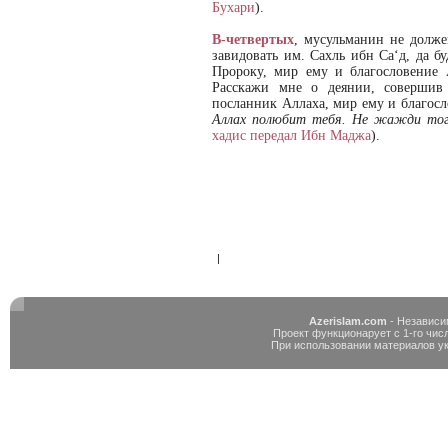
Бухари
).
В-четвертых
, мусульманин не долже
завидовать им. Сахль ибн Са‘д, да 
Пророку, мир ему и благословение 
Расскажи мне о деянии, совершив
посланник Аллаха, мир ему и благосл
Аллах полюбит тебя. Не жажди того
хадис передал Ибн Маджа
).
|
Azerislam.com
- Независи
Проект функционарует с 1-го числ
При использовании материалов у