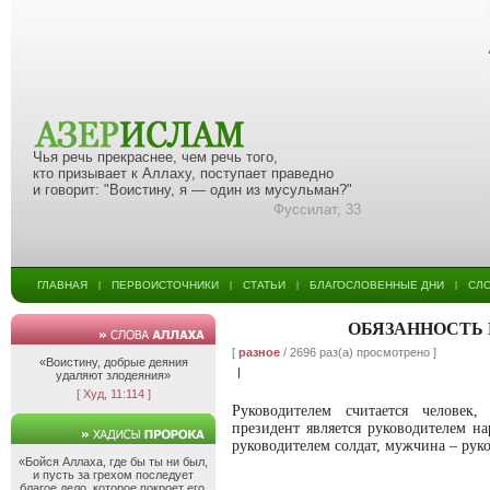
Чья речь прекраснее, чем речь того,
кто призывает к Аллаху, поступает праведно
и говорит: "Воистину, я — один из мусульман?"
Фуссилат, 33
ГЛАВНАЯ
ПЕРВОИСТОЧНИКИ
СТАТЬИ
БЛАГОСЛОВЕННЫЕ ДНИ
СЛ
|
|
|
|
ОБЯЗАННОСТЬ
[
разное
/ 2696 раз(а) просмотрено ]
«Воистину, добрые деяния
|
удаляют злодеяния»
[ Худ, 11:114 ]
Руководителем считается человек
президент является руководителем на
руководителем солдат, мужчина – рук
«Бойся Аллаха, где бы ты ни был,
и пусть за грехом последует
благое дело, которое покроет его,