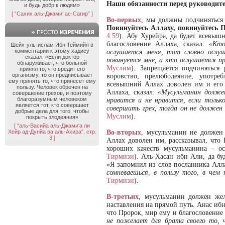
Наши обязанности перед руководит
и будь добр к людям»
[ “Сахих аль-Джами‘ ас-Сагир” ]
Во-первых
, мы должны подчиняться
Повинуйтесь Аллаху, повинуйтесь 
4:59
). Абу Хурейра, да будет всевыш
благословение Аллаха, сказал:
«Кто
Шейх-уль-ислам Ибн Теймийя в
комментарии к этому хадису
ослушается меня, тот словно ослу
сказал: «Если доктор
повинуется мне, а кто ослушается п
обнаруживает, что больной
Муслим
). Запрещается подчиняться
принял то, что вредит его
организму, то он предписывает
воровство, прелюбодеяние, употре
ему принять то, что принесет ему
всевышний Аллах доволен им и его 
пользу. Человек обречен на
Аллаха, сказал:
«Мусульманин долже
совершение грехов, и поэтому
благоразумным человеком
нравится и не нравится, если тольк
является тот, кто совершает
совершить грех, тогда он не должен
добрые дела для того, чтобы
Муслим
).
покрыть злодеяния»
[ “аль-Васийа аль-Джами‘а ли
Хейр ад-Дунйа ва аль-Ахира”, стр.
Во-вторых
, мусульманин не должен
3 ]
Аллах доволен им, рассказывал, что 
хороших качеств мусульманина – ост
Тирмизи
). Аль-Хасан ибн Али, да б
«Я запомнил из слов посланника Алл
сомневаешься, в пользу того, в чем
Тирмизи
).
В-третьих
, мусульманин должен жел
наставления на прямой путь. Анас иб
что Пророк, мир ему и благословение 
не пожелает для брата своего то, 