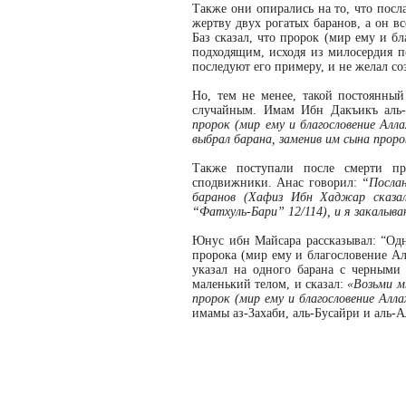
Также они опирались на то, что посл
жертву двух рогатых баранов, а он в
Баз сказал, что пророк (мир ему и бл
подходящим, исходя из милосердия п
последуют его примеру, и не желал со
Но, тем не менее, такой постоянны
случайным. Имам Ибн Дакъикъ аль
пророк (мир ему и благословение Алл
выбрал барана, заменив им сына прор
Также поступали после смерти пр
сподвижники. Анас говорил:
“Послан
баранов (Хафиз Ибн Хаджар сказал
“Фатхуль-Бари” 12/114), и я закалыва
Юнус ибн Майсара рассказывал: “Од
пророка (мир ему и благословение А
указал на одного барана с черными
маленький телом, и сказал:
«Возьми м
пророк (мир ему и благословение Алла
имамы аз-Захаби, аль-Бусайри и аль-А