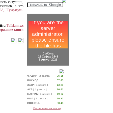
есть ситуации,
изнецов, а что
68, “Тухфатуль-
айта
ToIslam.ws
ержание книги
Суббота
23 Сафар 1448
8 Август 2026
ФАДЖР
[ 2 ракята ]
06:15
ВОСХОД
07:43
ЗУХР
[ 4 ракята ]
13:29
АСР
[ 4 ракята ]
16:41
МАГРИБ
[ 3 ракята ]
19:12
ИША
[ 4 ракята ]
20:37
ПОЛНОЧЬ
00:43
Расписание на месяц