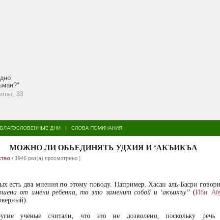
едно
льман?"
илат, 33
БЛАГОСЛОВЕННЫЕ ДНИ
СЛОВА ПОМИНАНИЯ
|
МОЖНО ЛИ ОБЬЕДИНЯТЬ УДХИЯ И ‘АКЪИКЪА
ство
/ 1946 раз(а) просмотрено ]
ых есть два мнения по этому поводу. Например, Хасан аль-Басри говор
ршена от имени ребенка, то это заменит собой и ‘акъикъу”
(
Ибн Аб
оверный).
угие ученые считали, что это не дозволено, поскольку речь