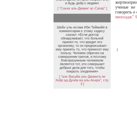
жертвоприн
и будь добр к людям»
ученые не 
[ “Сахих аль-Джами‘ ас-Сагир” ]
говорить о
минхадж” 9
Шейх-уль-ислам Ибн Теймийя в
комментарии к этому хадису
сказал: «Если доктор
обнаруживает, что больной
принял то, что вредит его
организму, то он предписывает
ему принять то, что принесет ему
|
пользу. Человек обречен на
совершение грехов, и поэтому
благоразумным человеком
является тот, кто совершает
добрые дела для того, чтобы
покрыть злодеяния»
[ “аль-Васийа аль-Джами‘а ли
Хейр ад-Дунйа ва аль-Ахира”, стр.
3 ]