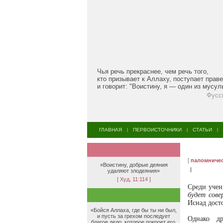
Чья речь прекраснее, чем речь того,
кто призывает к Аллаху, поступает прав
и говорит: "Воистину, я — один из мусу
Фусс
ГЛАВНАЯ
ПЕРВОИСТОЧНИКИ
СТАТЬИ
|
|
|
[
паломниче
«Воистину, добрые деяния
|
удаляют злодеяния»
[ Худ, 11:114 ]
Среди учен
будет сове
Иснад дост
«Бойся Аллаха, где бы ты ни был,
и пусть за грехом последует
Однако др
благое дело, которое покроет его,