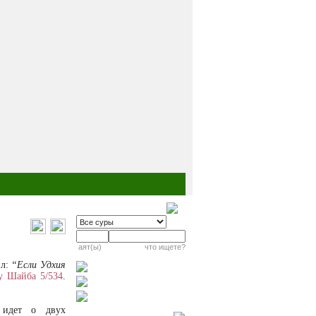
аят(ы)
что ищете?
ил:
“Если Удхия
у Шайба 5/534
.
 идет о двух