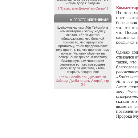
и будь добр к людям»
Комментар
[ “Сахих аль-Джами‘ ас-Сагир” ]
Из этого ха
пост счит
богословов
что это мн
Шейх-уль-ислам Ибн Теймийя в
комментарии к этому хадису
что Посла
сказал: «Если доктор
окажется в
обнаруживает, что больной
постится в
принял то, что вредит его
организму, то он предписывает
ему принять то, что принесет ему
Однако сод
пользу. Человек обречен на
отказался 
совершение грехов, и поэтому
благоразумным человеком
также, что
является тот, кто совершает
благослове
добрые дела для того, чтобы
рассветног
покрыть злодеяния»
«Когда нас
[ “аль-Васийа аль-Джами‘а ли
Хейр ад-Дунйа ва аль-Ахира”, стр.
Но я все р
3 ]
Аллах прос
хочу быть
остерегать
сказанного
является 
позволение
Пророка Му