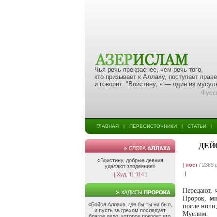
Чья речь прекраснее, чем речь того,
кто призывает к Аллаху, поступает прав
и говорит: "Воистину, я — один из мусу
Фусс
ГЛАВНАЯ
ПЕРВОИСТОЧНИКИ
СТАТЬИ
|
|
|
ДЕЙ
«Воистину, добрые деяния
[
пост
/ 2383 
удаляют злодеяния»
|
[ Худ, 11:114 ]
Передают, 
Пророк, ми
«Бойся Аллаха, где бы ты ни был,
после ночи
и пусть за грехом последует
Муслим.
благое дело, которое покроет его,