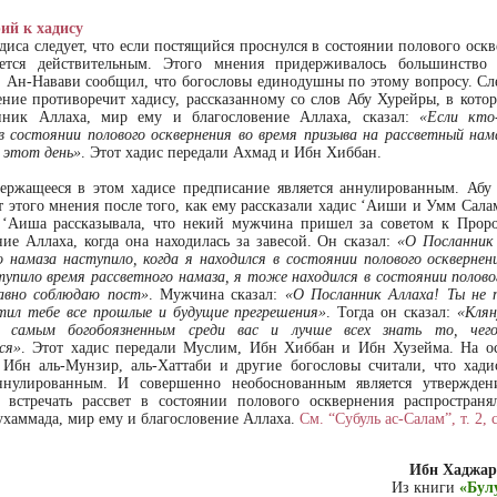
ий к хадису
диса следует, что если постящийся проснулся в состоянии полового оскв
ается действительным. Этого мнения придерживалось большинство 
. Ан-Навави сообщил, что богословы единодушны по этому вопросу. Сле
ение противоречит хадису, рассказанному со слов Абу Хурейры, в котор
нник Аллаха, мир ему и благословение Аллаха, сказал:
«Если кто
 состоянии полового осквернения во время призыва на рассветный нама
 этот день»
. Этот хадис передали Ахмад и Ибн Хиббан.
ержащееся в этом хадисе предписание является аннулированным. Абу
от этого мнения после того, как ему рассказали хадис ‘Аиши и Умм Сал
 ‘Аиша рассказывала, что некий мужчина пришел за советом к Прор
ние Аллаха, когда она находилась за завесой. Он сказал:
«О Посланник
о намаза наступило, когда я находился в состоянии полового осквернен
тупило время рассветного намаза, я тоже находился в состоянии полово
авно соблюдаю пост»
. Мужчина сказал:
«О Посланник Аллаха! Ты не 
тил тебе все прошлые и будущие прегрешения»
. Тогда он сказал:
«Клян
 самым богобоязненным среди вас и лучше всех знать то, чег
ся»
. Этот хадис передали Муслим, Ибн Хиббан и Ибн Хузейма. На о
 Ибн аль-Мунзир, аль-Хаттаби и другие богословы считали, что хад
аннулированным. И совершенно необоснованным является утвержден
 встречать рассвет в состоянии полового осквернения распространя
хаммада, мир ему и благословение Аллаха.
См. “Субуль ас-Салам”, т. 2, 
Ибн Хаджар
Из книги
«Бул