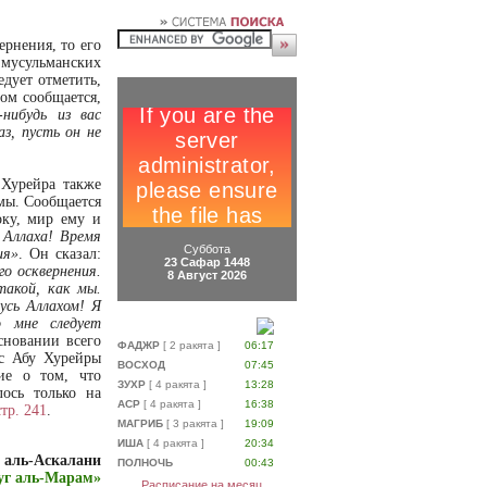
ернения, то его
мусульманских
дует отметить,
ом сообщается,
-нибудь из вас
з, пусть он не
 Хурейра также
амы. Сообщается
оку, мир ему и
 Аллаха! Время
Суббота
ия»
. Он сказал:
23 Сафар 1448
го осквернения.
8 Август 2026
такой, как мы.
усь Аллахом! Я
о мне следует
сновании всего
ФАДЖР
[ 2 ракята ]
06:17
ис Абу Хурейры
ВОСХОД
07:45
ие о том, что
ЗУХР
[ 4 ракята ]
13:28
лось только на
АСР
[ 4 ракята ]
16:38
стр. 241
.
МАГРИБ
[ 3 ракята ]
19:09
ИША
[ 4 ракята ]
20:34
 аль-Аскалани
ПОЛНОЧЬ
00:43
уг аль-Марам»
Расписание на месяц