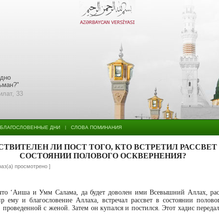
едно
льман?"
илат, 33
БЛАГОСЛОВЕННЫЕ ДНИ
СЛОВА ПОМИНАНИЯ
|
СТВИТЕЛЕН ЛИ ПОСТ ТОГО, КТО ВСТРЕТИЛ РАССВЕТ
СОСТОЯНИИ ПОЛОВОГО ОСКВЕРНЕНИЯ?
раз(а) просмотрено ]
что ‘Аиша и Умм Салама, да будет доволен ими Всевышний Аллах, рас
р ему и благословение Аллаха, встречал рассвет в состоянии полово
, проведенной с женой. Затем он купался и постился. Этот хадис переда