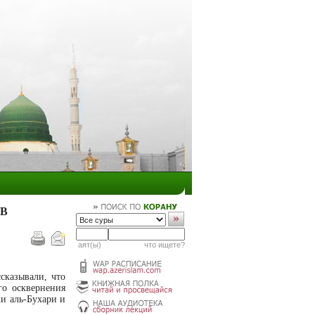
 В
аят(ы)
что ищете?
сказывали, что
го осквернения
ли аль-Бухари и