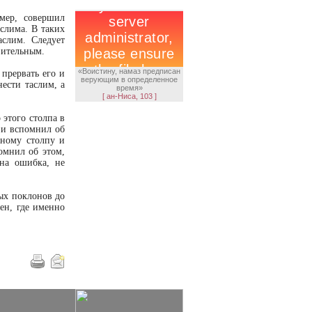
мер, совершил
слима. В таких
слим. Следует
вительным.
«Воистину, намаз предписан
прервать его и
верующим в определенное
ести таслим, а
время»
[ ан-Ниса, 103 ]
 этого столпа в
 и вспомнил об
нному столпу и
омнил об этом,
ена ошибка, не
ых поклонов до
ен, где именно