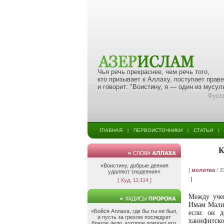
Чья речь прекраснее, чем речь того,
кто призывает к Аллаху, поступает прав
и говорит: "Воистину, я — один из мусу
Фусс
ГЛАВНАЯ
ПЕРВОИСТОЧНИКИ
СТАТЬИ
|
|
|
К
«Воистину, добрые деяния
[
молитва
/ 3
удаляют злодеяния»
|
[ Худ, 11:114 ]
Между учен
Имам Малик
«Бойся Аллаха, где бы ты ни был,
если он д
и пусть за грехом последует
ханифитско
благое дело, которое покроет его,