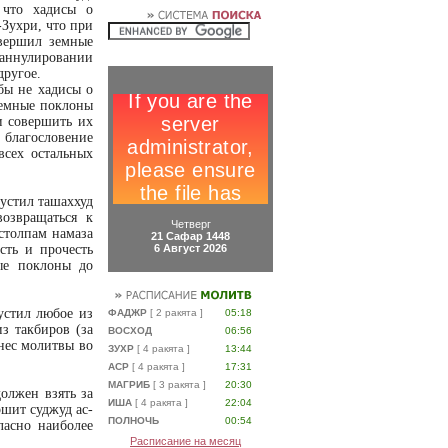
 что хадисы о
-Зухри, что при
овершил земные
аннулировании
другое.
бы не хадисы о
земные поклоны
и совершить их
 благословение
всех остальных
пустил ташаххуд
озвращаться к
Четверг
 столпам намаза
21 Сафар 1448
сть и прочесть
6 Август 2026
ые поклоны до
устил любое из
ФАДЖР
[ 2 ракята ]
05:18
з такбиров (за
ВОСХОД
06:56
нес молитвы во
ЗУХР
[ 4 ракята ]
13:44
АСР
[ 4 ракята ]
17:31
МАГРИБ
[ 3 ракята ]
20:30
олжен взять за
ИША
[ 4 ракята ]
22:04
ршит суджуд ас-
ПОЛНОЧЬ
00:54
ласно наиболее
Расписание на месяц