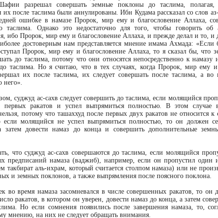
афии разрешал совершать земные поклоны до таслима, полагая,
 их после таслима были аннулированы. Ибн Кудама рассказал со слов аз
едней ошибке в намазе Пророк, мир ему и благословение Аллаха, с
о таслима. Однако это недостаточно для того, чтобы говорить об 
, ибо Пророк, мир ему и благословение Аллаха, и прежде делал и то, и 
иболее достоверным нам представляется мнение имама Ахмада: «Если 
оступал Пророк, мир ему и благословение Аллаха, то я сказал бы, что 
шать до таслима, потому что они относятся непосредственно к намазу 
 до таслима. Но я считаю, что в тех случаях, когда Пророк, мир ему и
вершал их после таслима, их следует совершать после таслима, а во 
о него».
зом, суджуд ас-сахв следует совершить до таслима, если молящийся про
х первых ракатов и успел выпрямиться полностью. В этом случае в
нельзя, потому что ташаххуд после первых двух ракатов не относится к
о если молящийся не успел выпрямиться полностью, то он должен се
 а затем довести намаз до конца и совершить дополнительные земн
ать, что суджуд ас-сахв совершаются до таслима, если молящийся проп
ых предписаний намаза (ваджиб), например, если он пропустил один и
м такбират аль-ихрам, который считается столпом намаза) или не произ
ных и земных поклонов, а также выпрямления после поясного поклона.
ек во время намаза засомневался в числе совершенных ракатов, то он д
исло ракатов, в котором он уверен, довести намаз до конца, а затем сове
слима. Но если сомнения появились после завершения намаза, то, сог
му мнению, на них не следует обращать внимания.