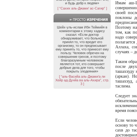
Имам аш-Ш
и будь добр к людям»
совершении
[ “Сахих аль-Джами‘ ас-Сагир” ]
своей посл
поклоны д
предписания
Поэтому на
Шейх-уль-ислам Ибн Теймийя в
комментарии к этому хадису
том, как п
сказал: «Если доктор
надо совер
обнаруживает, что больной
полагается
принял то, что вредит его
организму, то он предписывает
Аллаха, со
ему принять то, что принесет ему
случаях – д
пользу. Человек обречен на
совершение грехов, и поэтому
благоразумным человеком
Таким обра
является тот, кто совершает
после дву
добрые дела для того, чтобы
ташаххуду 
покрыть злодеяния»
(аркан). Н
[ “аль-Васийа аль-Джами‘а ли
Хейр ад-Дунйа ва аль-Ахира”, стр.
ташаххуд,
3 ]
таслима.
Следует зн
обязательн
исключение
время пояс
Если челов
основу то ч
сахв до та
достоверно