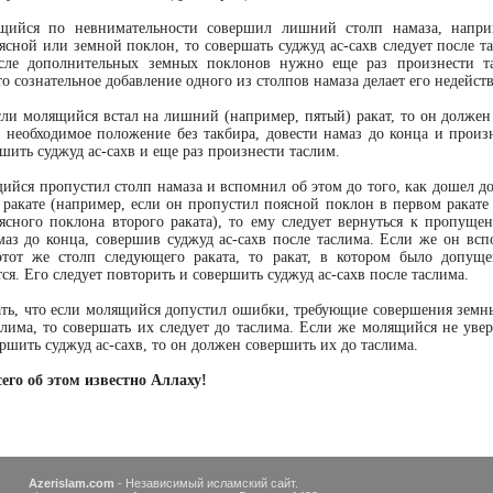
щийся по невнимательности совершил лишний столп намаза, напри
сной или земной поклон, то совершать суджуд ас-сахв следует после та
осле дополнительных земных поклонов нужно еще раз произнести та
то сознательное добавление одного из столпов намаза делает его недейст
сли молящийся встал на лишний (например, пятый) ракат, то он должен 
в необходимое положение без такбира, довести намаз до конца и произн
шить суджуд ас-сахв и еще раз произнести таслим.
ийся пропустил столп намаза и вспомнил об этом до того, как дошел до
ракате (например, если он пропустил поясной поклон в первом ракате
ясного поклона второго раката), то ему следует вернуться к пропуще
маз до конца, совершив суджуд ас-сахв после таслима. Если же он всп
этот же столп следующего раката, то ракат, в котором было допущ
ся. Его следует повторить и совершить суджуд ас-сахв после таслима.
ать, что если молящийся допустил ошибки, требующие совершения земн
слима, то совершать их следует до таслима. Если же молящийся не увер
ршить суджуд ас-сахв, то он должен совершить их до таслима.
его об этом известно Аллаху!
Azerislam.com
- Независимый исламский сайт.