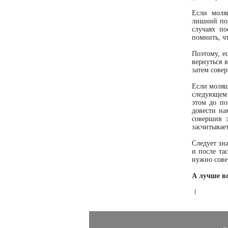
Если моля
лишний поя
случаях п
помнить, ч
Поэтому, е
вернуться 
затем совер
Если молящ
следующем 
этом до по
довести на
совершив 
засчитывает
Следует зн
и после та
нужно сове
А лучше вс
|