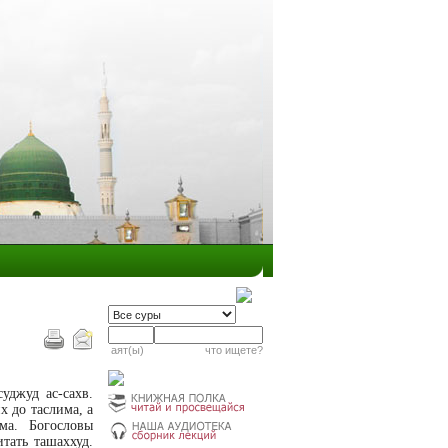
аят(ы)
что ищете?
уджуд ас-сахв.
 до таслима, а
ма. Богословы
тать ташаххуд.