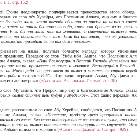
 т. 1, стр. 152
).
ой Сунне неоднократно подчеркивается превосходство этого обряда
едали со слов Абу Хурейры, что Посланник Аллаха, мир ему и благосл
ли бы люди знали, какая награда обещана за призыв на намаз и совер
у, а затем не нашли бы иного способа, кроме как бросить из-за этого 
 это. Если бы они знали, что им уготовано за совершение намаза в нач
ремени, то поспешили бы с ним. Если бы они знали, что им уготовано
 намазы, то приходили бы на них даже ползком»
.
призывает на намаз, получает большую награду, которая упоминае
х преданиях. Передают со слов ‘Укбы ибн ‘Амира, что Посланник Алл
ние Аллаха, сказал:
«Ваш Всемогущий и Великий Господь удивляется пас
вершине холма, призывает на намаз и молится. Всемогущий и Великий 
е на Моего раба: он призывает на намаз и молится из страха пере
его раба и ввел его в Рай"»
. Этот хадис передали Ахмад, Абу Давуд и а
вал его достоверным (
«Ахкам аль-Азан ва аль-Икама», стр. 38
).
о слов Му‘авийи, что Пророк, мир ему и благословение Аллаха, сказа
есения самые длинные шеи будут у муэдзинов»
. Этот хадис передали А
.
адисе, рассказанном со слов Абу Хурейры, сообщается, что Посланник А
вение Аллаха, сказал:
«Поистине, муэдзину грехи прощаются настол
няется его голос. Его слова подтверждают все свежее и сухое, что слыш
ющие с ним на намазе поднимаются на двадцать пять ступеней»
. Это
ль-Албани назвал его хорошим (
«Сахих аль-Джами‘ ас-Сагир», 1929
).