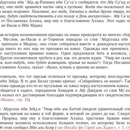
Абдуллаха ибн ‘Абд ар-Рахмана ибн Са‘са‘а сообщается, что Абу Са‘ид а
жу, что тебе нравится пасти овец в пустыне. Когда ты окажешься по
а намаз погромче. Поистине, все люди, джинны и любые другие твари, 
ина, будут свидетельствовать в его пользу в День воскресения»
. Абу Са‘и
 от Посланника Аллаха, мир ему и благословение Аллаха. Этот хадис п
, ан-Насаи и Ибн Маджа.
ая история возникновения призыва на намаз приводится во многих сбор
, Муслим, ан-Насаи и ат-Тирмизи передали со слов ‘Абдуллаха ибн 
 приехали в Медину, они стали собираться вместе и дожидаться насту
гда никто из них еще не призывал на намаз. Однажды они принялись 
о наступлении времени намаза. Одни предложили бить в колокола, 
Другие посоветовали трубить в рог, как это делали иудеи. ‘Умар же сказ
ть кого-нибудь, кто будет возвещать призыв на намаз?»
Тогда Посланн
ословение Аллаха, сказал:
«Билал, встань и призови на намаз»
.
отмечали, что тот призыв отличался от призыва, которому впоследстви
 ибн Зейда. В те дни Билал громко кричал:
«Собирайтесь на намаз!»
Так
 пока однажды кто-то из мусульман не начал перед наступлением намаза 
общается в хадисе, переданном Ахмадом и Абу Давудом со слов Му‘аз
 назвал его достоверным благодаря подтверждающим его свидетельства
-Икама», стр. 10
).
о ‘Абдуллах ибн Зейд и ‘Умар ибн аль-Хаттаб увидели удивительный сон
ещать призыв на намаз в той форме, в которой он дошел до нас. Следуе
а Пророка, мир ему и благословение Аллаха, христиане Аравии вме
имании колокола использовали большое полено, по которому били п
Об этом сообщил Ибн аль-Асир (
«ан-Нихайа фи Гариб аль-Хадис», т. 5, ст