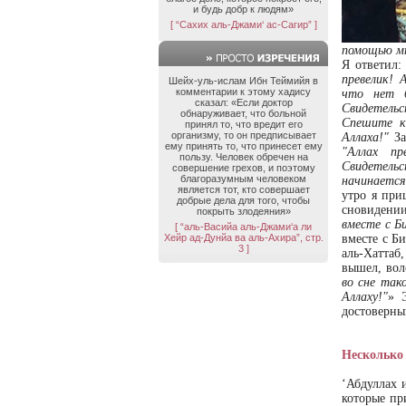
и будь добр к людям»
[ “Сахих аль-Джами‘ ас-Сагир” ]
помощью мы
Я ответил
превелик! 
Шейх-уль-ислам Ибн Теймийя в
комментарии к этому хадису
что нет б
сказал: «Если доктор
Свидетель
обнаруживает, что больной
Спешите к 
принял то, что вредит его
организму, то он предписывает
Аллаха!"
За
ему принять то, что принесет ему
"Аллах пр
пользу. Человек обречен на
Свидетельс
совершение грехов, и поэтому
благоразумным человеком
начинается
является тот, кто совершает
утро я при
добрые дела для того, чтобы
сновидени
покрыть злодеяния»
вместе с Б
[ “аль-Васийа аль-Джами‘а ли
Хейр ад-Дунйа ва аль-Ахира”, стр.
вместе с Би
3 ]
аль-Хаттаб
вышел, вол
во сне так
Аллаху!"
» 
достоверны
Несколько 
‘Абдуллах 
которые пр