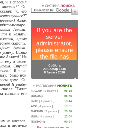
л, и я спросил
колокол?"
Он
казал:
"С его
нечто лучшее?"
превелик! Аллах
видетельствую,
анник Аллаха!
ите к намазу!
ожества, кроме
едует сказать:
кроме Аллаха!
 успеху! Намаз
оме Аллаха!"
На
ал ему о своем
Суббота
ллаха. Ступай
23 Сафар 1448
воего"
. Я встал
8 Август 2026
мазу. ‘Умар ибн
своем доме. Он
иной! Я увидел
 сказал:
"Хвала
ФАДЖР
[ 2 ракята ]
05:18
а назвали его
ВОСХОД
06:56
ЗУХР
[ 4 ракята ]
13:44
АСР
[ 4 ракята ]
17:31
МАГРИБ
[ 3 ракята ]
20:30
ИША
[ 4 ракята ]
22:04
им из ансаров,
ПОЛНОЧЬ
00:54
ха, в местечке
Расписание на месяц