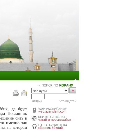
аят(ы)
что ищете?
бих, да будет
гда Посланник
решение бить в
что именно так
на, на котором