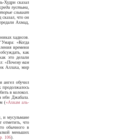
ль-Худри сказал
среди пустыни,
которые слышат
д сказал, что он
ередали Ахмад,
никах хадисов.
‘Умара: «Когда
пления времени
обсуждать, как
как это делали
ал:
«Почему вам
ик Аллаха, мир
и ангел обучил
 продолжалось
бить в колокол.
а ибн Джабала.
м (
«Ахкам аль-
, и мусульмане
т отметить, что
сто обычного в
алкой меньших
р. 106
).