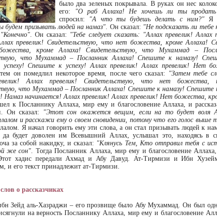
было два зеленых покрывала. В руках он нес колоко
его:
"О раб Аллаха! Не хочешь ли ты продать 
спросил:
"А что ты будешь делать с ним?"
Я с
 будем призывать людей на намаз"
. Он сказал:
"Не подсказать ли тебе 
:
"Конечно"
. Он сказал:
"Тебе следует сказать: "Аллах превелик! Аллах 
Аллах превелик! Свидетельствую, что нет божества, кроме Аллаха! С
ожества, кроме Аллаха! Свидетельствую, что Мухаммад – Посл
ствую, что Мухаммад – Посланник Аллаха! Спешите к намазу! Спеш
успеху! Спешите к успеху! Аллах превелик! Аллах превелик! Нет б
тем он помедлил некоторое время, после чего сказал:
"Затем тебе сл
евелик! Аллах превелик! Свидетельствую, что нет божества, 
твую, что Мухаммад – Посланник Аллаха! Спешите к намазу! Спешите к
! Намаз начинается! Аллах превелик! Аллах превелик! Нет божества, кр
шел к Посланнику Аллаха, мир ему и благословение Аллаха, и рассказ
и. Он сказал:
"Этот сон окажется вещим, если на то будет воля А
илалом и расскажи ему о своем сновидении, потому что его голос выше т
лалом. Я начал говорить ему эти слова, а он стал призывать людей к на
, да будет доволен им Всевышний Аллах, услышал это, находясь в 
оча за собой накидку, и сказал:
"Клянусь Тем, Кто отправил тебя с ист
ой же сон"
. Тогда Посланник Аллаха, мир ему и благословение Аллаха,
Этот хадис передали Ахмад и Абу Давуд. Ат-Тирмизи и Ибн Хузейм
м, и его текст принадлежит ат-Тирмизи.
слов о рассказчиках
ибн Зейд аль-Хазраджи – его прозвище было Абу Мухаммад. Он был одн
исягнули на верность Посланнику Аллаха, мир ему и благословение Алла