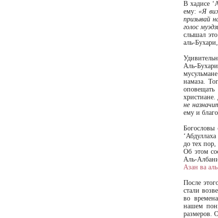
В хадисе ‘
ему:
«Я ви
призывай н
голос муэдз
слышал это
аль-Бухари
Удивительн
Аль-Бухари
мусульмане
намаза. То
оповещать 
христиане. 
не назначи
ему и благ
Богословы 
‘Абдуллаха
до тех пор,
Об этом со
Аль-Албани
Азан ва аль
После этог
стали возв
во времен
нашем пон
размеров. 