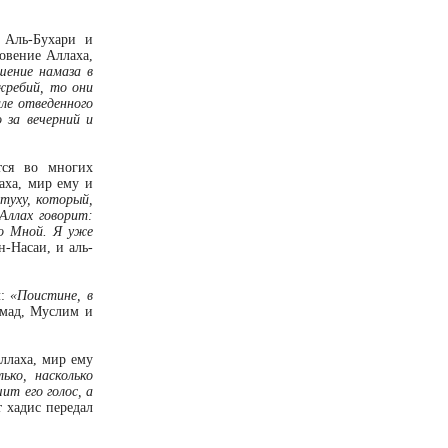
. Аль-Бухари и
овение Аллаха,
шение намаза в
жребий, то они
але отведенного
 за вечерний и
тся во многих
аха, мир ему и
туху, который,
Аллах говорит:
до Мной. Я уже
н-Насаи, и аль-
л:
«Поистине, в
хмад, Муслим и
ллаха, мир ему
ько, насколько
ит его голос, а
т хадис передал