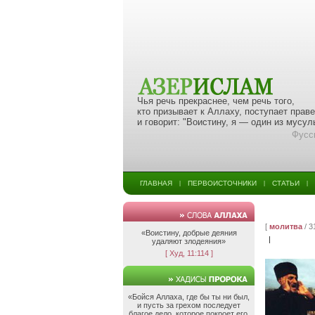
Чья речь прекраснее, чем речь того,
кто призывает к Аллаху, поступает прав
и говорит: "Воистину, я — один из мусу
Фусс
ГЛАВНАЯ
ПЕРВОИСТОЧНИКИ
СТАТЬИ
|
|
|
[
молитва
/ 3
«Воистину, добрые деяния
|
удаляют злодеяния»
[ Худ, 11:114 ]
«Бойся Аллаха, где бы ты ни был,
и пусть за грехом последует
благое дело, которое покроет его,