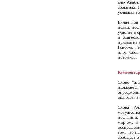
аль-‘Акаба
событиях. 
услышал во 
Билал ибн
ислам, пос
участие в 
и благосло
призыв на 
Говорят, ч
плач. Скон
потомков.
Комментар
Слово "аз
называетс
определенн
включает в
Слова «Ал
могущества
посланник 
мир ему и 
воскрешени
том, что н
сообщает о