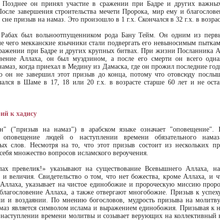
. Позднее он принял участие в сражении при Бадре и других важны
После завершения строительства мечети Пророка, мир ему и благослове
сне призыв на намаз. Это произошло в 1 г.х. Скончался в 32 г.х. в возрас
 Рабах был вольноотпущенником рода Бану Тейм. Он одним из первы
ле чего мекканские язычники стали подвергать его невыносимым пытка
сражении при Бадре и других крупных битвах. При жизни Посланника А
вение Аллаха, он был муэдзином, а после его смерти он всего одн
намаз, когда приехал в Медину из Дамаска, где он прожил последние го
то он не завершил этот призыв до конца, потому что отовсюду послы
чался в Шаме в 17, 18 или 20 г.х. в возрасте старше 60 лет и не оста
ий к хадису
ан" ("призыв на намаз") в арабском языке означает "оповещение".
я оповещение людей о наступлении времени обязательного намаз
ых слов. Несмотря на то, что этот призыв состоит из нескольких п
 себя множество вопросов исламского вероучения.
лах превелик!» указывают на существование Всевышнего Аллаха, на
 и величия. Свидетельство о том, что нет божества, кроме Аллаха, и 
Аллаха, указывает на чистое единобожие и пророческую миссию прор
благословение Аллаха, а также отвергают многобожие. Призыв к успех
и и воздаянии. По мнению богословов, мудрость призыва на молитву
амаз является символом ислама и выражением единобожия. Призывая к н
 наступлении времени молитвы и созывает верующих на коллективный 