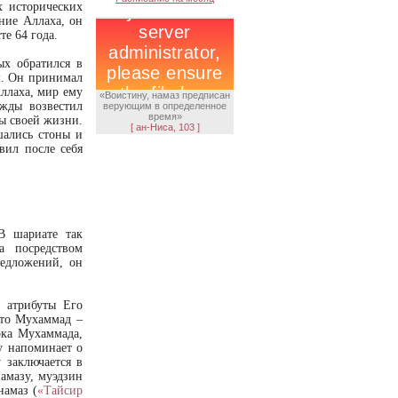
х исторических
ние Аллаха, он
те 64 года.
х обратился в
м. Он принимал
ллаха, мир ему
«Воистину, намаз предписан
ажды возвестил
верующим в определенное
время»
ды своей жизни.
[ ан-Ниса, 103 ]
шались стоны и
вил после себя
 В шариате так
а посредством
редложений, он
 атрибуты Его
что Мухаммад –
ока Мухаммада,
у напоминает о
 заключается в
амазу, муэдзин
намаз (
«Тайсир