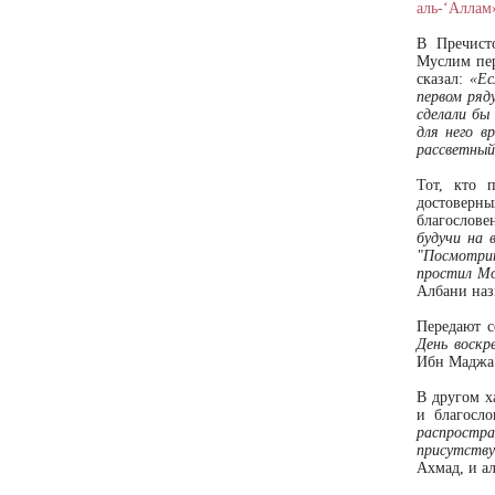
аль-‘Аллам»,
В Пречист
Муслим пер
сказал:
«Ес
первом ряд
сделали бы
для него в
рассветный
Тот, кто 
достоверны
благослове
будучи на 
"Посмотрит
простил Мо
Албани наз
Передают с
День воскр
Ибн Маджа
В другом х
и благосло
распростра
присутству
Ахмад, и а