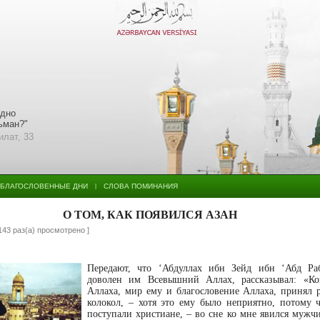
едно
льман?"
илат, 33
БЛАГОСЛОВЕННЫЕ ДНИ
СЛОВА ПОМИНАНИЯ
|
О ТОМ, КАК ПОЯВИЛСЯ АЗАН
143 раз(а) просмотрено ]
Передают, что ‘Абдуллах ибн Зейд ибн ‘Абд Раб
доволен им Всевышний Аллах, рассказывал: «Ко
Аллаха, мир ему и благословение Аллаха, принял 
колокол, – хотя это ему было неприятно, потому 
поступали христиане, – во сне ко мне явился мужчи